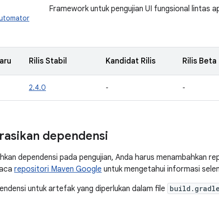
Framework untuk pengujian UI fungsional lintas ap
automator
aru
Rilis Stabil
Kandidat Rilis
Rilis Beta
2.4.0
-
-
rasikan dependensi
kan dependensi pada pengujian, Anda harus menambahkan rep
Baca
repositori Maven Google
untuk mengetahui informasi sele
densi untuk artefak yang diperlukan dalam file
build.gradl