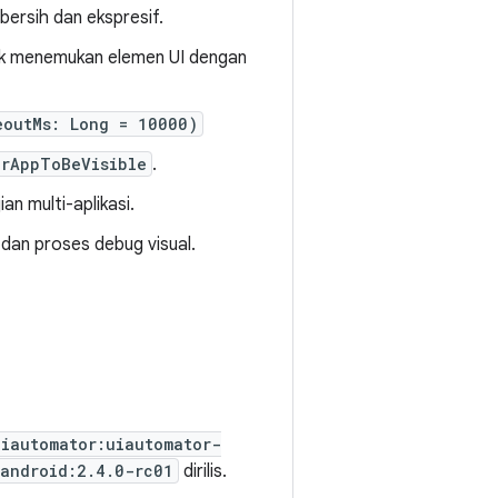
bersih dan ekspresif.
k menemukan elemen UI dengan
eoutMs: Long = 10000)
orAppToBeVisible
.
an multi-aplikasi.
 dan proses debug visual.
uiautomator:uiautomator-
-android:2.4.0-rc01
dirilis.