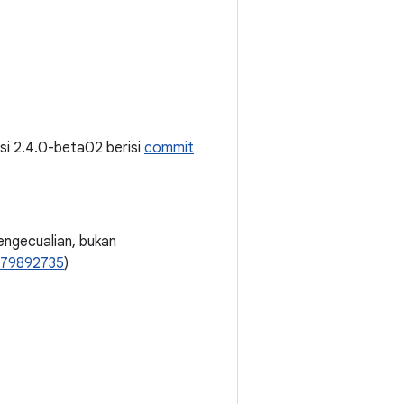
ersi 2.4.0-beta02 berisi
commit
ngecualian, bukan
479892735
)