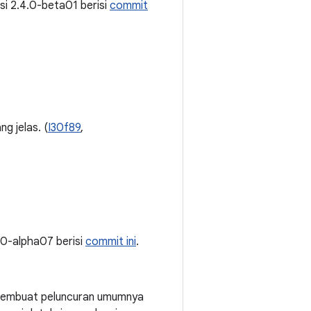
ersi 2.4.0-beta01 berisi
commit
ng jelas. (
I30f89
,
.4.0-alpha07 berisi
commit ini
.
i membuat peluncuran umumnya