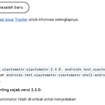
masalah baru
si Issue Tracker
untuk informasi selengkapnya.
t.uiautomator:uiautomator:2.4.0
,
androidx.test.uiaut
dan
androidx.test.uiautomator:uiautomator-shell-andro
i
.
ing sejak versi 2.3.0:
Automator telah dirombak untuk menyediakan: