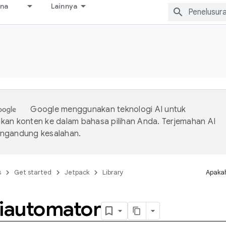
ana
Lainnya
Google menggunakan teknologi AI untuk
an konten ke dalam bahasa pilihan Anda. Terjemahan AI
ngandung kesalahan.
s
Get started
Jetpack
Library
Apakah
Uiautomator