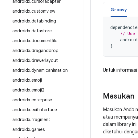
androidx
.
cursoradapter
Groovy
androidx
.
customview
androidx
.
databinding
dependencie
androidx
.
datastore
// Use 
android
androidx
.
documentfile
}
androidx
.
draganddrop
androidx
.
drawerlayout
Untuk informasi
androidx
.
dynamicanimation
androidx
.
emoji
androidx
.
emoji2
Masukan
androidx
.
enterprise
Masukan Anda m
androidx
.
exifinterface
atau mempunyai 
androidx
.
fragment
dalam library i
androidx
.
games
diketahui denga