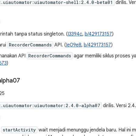
t.uiautomator:uiautomator-shell:2.4.0-beta01
dirilis. V
I
rintah tanpa status singleton. (
I3394c
,
b/429173157
)
rui
RecorderCommands
API. (
Ie09e8
,
b/429173157
)
hanakan API
RecorderCommands
agar memiliki siklus proses ya
673
)
alpha07
25
t.uiautomator:uiautomator:2.4.0-alpha07
dirilis. Versi 2
I
h
startActivity
wait menjadi menunggu jendela baru. Hal in