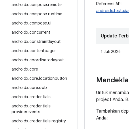
Referensi API
androidx
.
compose
.
remote
androidx.test.ui
androidx
.
compose
.
runtime
androidx
.
compose
.
ui
androidx
.
concurrent
Update Terb
androidx
.
constraintlayout
androidx
.
contentpager
1 Juli 2026
androidx
.
coordinatorlayout
androidx
.
core
androidx
.
core
.
locationbutton
Mendekla
androidx
.
core
.
uwb
Untuk menambah
androidx
.
credentials
project Anda. 
androidx
.
credentials
.
Tambahkan depen
providerevents
Anda:
androidx
.
credentials
.
registry