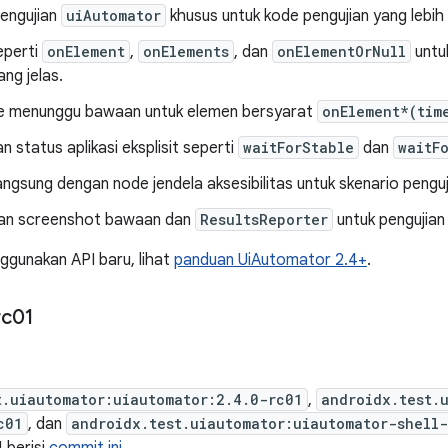
engujian
uiAutomator
khusus untuk kode pengujian yang lebih 
eperti
onElement
,
onElements
, dan
onElementOrNull
untu
ang jelas.
 menunggu bawaan untuk elemen bersyarat
onElement*(tim
n status aplikasi eksplisit seperti
waitForStable
dan
waitF
langsung dengan node jendela aksesibilitas untuk skenario penguji
n screenshot bawaan dan
ResultsReporter
untuk pengujian
ggunakan API baru, lihat
panduan UiAutomator 2.4+
.
rc01
t.uiautomator:uiautomator:2.4.0-rc01
,
androidx.test.
c01
, dan
androidx.test.uiautomator:uiautomator-shell