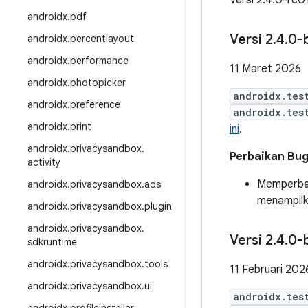
Versi 2.4.0-rc01
androidx
.
pdf
Versi 2
.
4
.
0-
androidx
.
percentlayout
androidx
.
performance
11 Maret 2026
androidx
.
photopicker
androidx.tes
androidx
.
preference
androidx.tes
androidx
.
print
ini
.
androidx
.
privacysandbox
.
Perbaikan Bu
activity
Memperba
androidx
.
privacysandbox
.
ads
menampil
androidx
.
privacysandbox
.
plugin
androidx
.
privacysandbox
.
Versi 2
.
4
.
0-
sdkruntime
androidx
.
privacysandbox
.
tools
11 Februari 202
androidx
.
privacysandbox
.
ui
androidx.tes