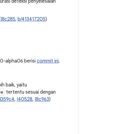
rasi deteksi penyelesaian
(
I8c285
,
b/413417205
)
.4.0-alpha06 berisi
commit ini
.
h baik, yaitu
ow
tertentu sesuai dengan
I359c4
,
I40528
,
I8c963
)