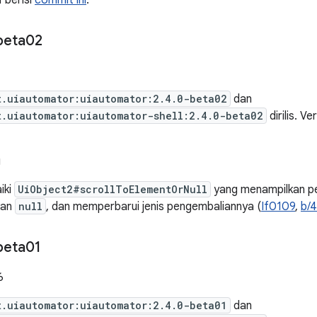
 berisi
commit ini
.
beta02
t.uiautomator:uiautomator:2.4.0-beta02
dan
t.uiautomator:uiautomator-shell:2.4.0-beta02
dirilis. V
g
iki
UiObject2#scrollToElementOrNull
yang menampilkan pe
kan
null
, dan memperbarui jenis pengembaliannya (
If0109
,
b/
beta01
6
t.uiautomator:uiautomator:2.4.0-beta01
dan