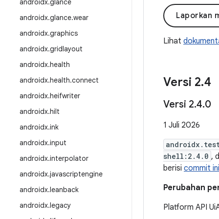
androidx
.
glance
Laporkan 
androidx
.
glance
.
wear
androidx
.
graphics
Lihat
dokumenta
androidx
.
gridlayout
androidx
.
health
Versi 2
.
4
androidx
.
health
.
connect
androidx
.
heifwriter
Versi 2
.
4
.
0
androidx
.
hilt
1 Juli 2026
androidx
.
ink
androidx
.
input
androidx.tes
shell:2.4.0
, 
androidx
.
interpolator
berisi
commit in
androidx
.
javascriptengine
Perubahan pent
androidx
.
leanback
androidx
.
legacy
Platform API Ui