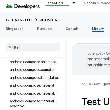
Essentials
Desain & Renc
androidx.camera.media3
androidx.camera.viewfinder
GET STARTED
JETPACK
androidx.car
Ringkasan
Panduan
Contoh
Library
androidx.car.app
androidx
.
cardview
androidx
.
collection
androidx
.
compose
menerjemahk
androidx
.
compose
.
animation
mungkin me
androidx
.
compose
.
compiler
androidx
.
compose
.
foundation
Android Developer
androidx
.
compose
.
material
androidx
.
compose
.
material3
Test 
androidx
.
compose
.
material3
.
adaptive