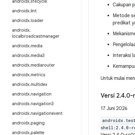
androidx
.
lifecycle
Cakupan p
androidx
.
lint
Metode s
androidx
.
loader
predikat y
androidx
.
Mekanisme
localbroadcastmanager
Pengelolaa
androidx
.
media
Interaksi 
androidx
.
media3
androidx
.
mediarouter
Kemampua
androidx
.
metrics
Untuk mulai men
androidx
.
multidex
androidx
.
navigation
Versi 2
.
4
.
0-
androidx
.
navigation3
17 Juni 2026
androidx
.
navigationevent
androidx.tes
androidx
.
paging
shell:2.4.0-r
androidx
.
palette