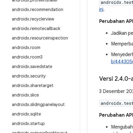
androidx
.
profileinstaller
androidx.tes
ini
.
androidx
.
recommendation
androidx
.
recyclerview
Perubahan AP
androidx
.
remotecallback
Jadikan pe
androidx
.
resourceinspection
Memperba
androidx
.
room
Menyeder
androidx
.
room3
b/444305
androidx
.
savedstate
androidx
.
security
Versi 2
.
4
.
0-
androidx
.
sharetarget
3 Desember 20
androidx
.
slice
androidx.tes
androidx
.
slidingpanelayout
androidx
.
sqlite
Perubahan AP
androidx
.
startup
Menguba