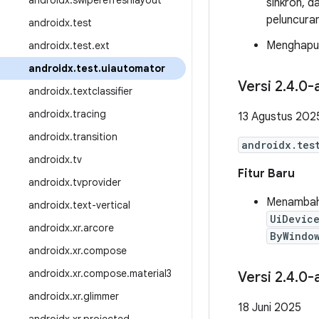
androidx
.
swiperefreshlayout
sinkron, 
peluncuran
androidx
.
test
Menghapus
androidx
.
test
.
ext
androidx
.
test
.
uiautomator
Versi 2
.
4
.
0-
androidx
.
textclassifier
androidx
.
tracing
13 Agustus 202
androidx
.
transition
androidx.tes
androidx
.
tv
Fitur Baru
androidx
.
tvprovider
Menambahka
androidx
.
text-vertical
UiDevic
androidx
.
xr
.
arcore
ByWindo
androidx
.
xr
.
compose
androidx
.
xr
.
compose
.
material3
Versi 2
.
4
.
0-
androidx
.
xr
.
glimmer
18 Juni 2025