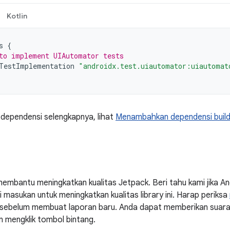
Kotlin
s
{
to implement UIAutomator tests
TestImplementation
"androidx.test.uiautomator:uiautomat
 dependensi selengkapnya, lihat
Menambahkan dependensi buil
embantu meningkatkan kualitas Jetpack. Beri tahu kami jika 
masukan untuk meningkatkan kualitas library ini. Harap periksa
ni sebelum membuat laporan baru. Anda dapat memberikan suar
n mengklik tombol bintang.