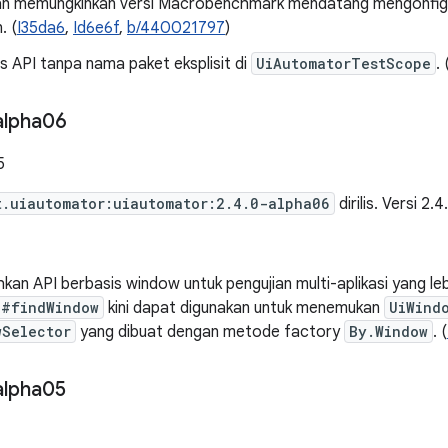
dan memungkinkan versi Macrobenchmark mendatang mengonfigu
. (
I35da6
,
Id6e6f
,
b/440021797
)
 API tanpa nama paket eksplisit di
UiAutomatorTestScope
. 
alpha06
5
t.uiautomator:uiautomator:2.4.0-alpha06
dirilis. Versi 2
n API berbasis window untuk pengujian multi-aplikasi yang lebi
e#findWindow
kini dapat digunakan untuk menemukan
UiWind
wSelector
yang dibuat dengan metode factory
By.Window
. (
alpha05