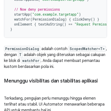
// Now deny permissions
startApp
(
"com.example.targetapp"
)
watchFor
(
PermissionDialog
)
{
clickDeny
()
}
onElement
{
textAsString
()
==
"Request Permissio
}
PermissionDialog
adalah contoh
ScopedWatcher<T>
,
dengan
T
adalah objek yang diteruskan sebagai cakupan
ke blok di
watchFor
. Anda dapat membuat pemantau
kustom berdasarkan pola ini.
Menunggu visibilitas dan stabilitas aplikasi
Terkadang, pengujian perlu menunggu hingga elemen
terlihat atau stabil. UI Automator menawarkan beberapa
API untuk membantu hal ini.