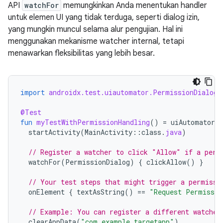
API
watchFor
memungkinkan Anda menentukan handler
untuk elemen UI yang tidak terduga, seperti dialog izin,
yang mungkin muncul selama alur pengujian. Hal ini
menggunakan mekanisme watcher internal, tetapi
menawarkan fleksibilitas yang lebih besar.
import
androidx.test.uiautomator.PermissionDialog
@Test
fun
myTestWithPermissionHandling
()
=
uiAutomator
{
startActivity
(
MainActivity
::
class
.
java
)
// Register a watcher to click "Allow" if a perm
watchFor
(
PermissionDialog
)
{
clickAllow
()
}
// Your test steps that might trigger a permissi
onElement
{
textAsString
()
==
"Request Permissio
// Example: You can register a different watcher
clearAppData
(
"com.example.targetapp"
)