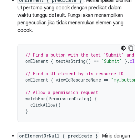
onElement { predicate }
: Menampilkan elemen
UI pertama yang cocok dengan predikat dalam
waktu tunggu default. Fungsi akan menampilkan
pengecualian jika tidak menemukan elemen yang
cocok.
// Find a button with the text "Submit" and c
onElement
{
textAsString
()
==
"Submit"
}.
clic
// Find a UI element by its resource ID
onElement
{
viewIdResourceName
==
"my_button_
// Allow a permission request
watchFor
(
PermissionDialog
)
{
clickAllow
()
}
onElementOrNull { predicate }
: Mirip dengan