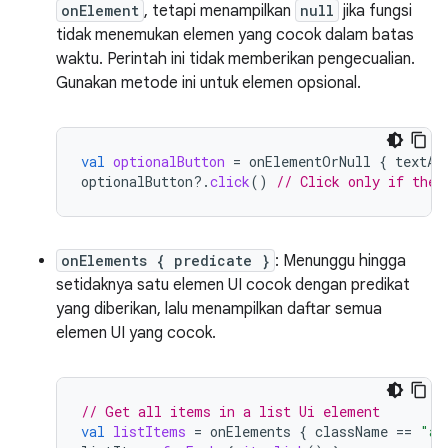
onElement
, tetapi menampilkan
null
jika fungsi
tidak menemukan elemen yang cocok dalam batas
waktu. Perintah ini tidak memberikan pengecualian.
Gunakan metode ini untuk elemen opsional.
val
optionalButton
=
onElementOrNull
{
textAs
optionalButton
?.
click
()
// Click only if the 
onElements { predicate }
: Menunggu hingga
setidaknya satu elemen UI cocok dengan predikat
yang diberikan, lalu menampilkan daftar semua
elemen UI yang cocok.
// Get all items in a list Ui element
val
listItems
=
onElements
{
className
==
"an