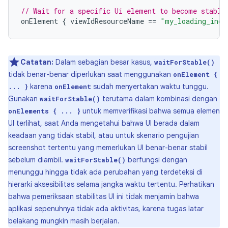
// Wait for a specific Ui element to become stable
onElement
{
viewIdResourceName
==
"my_loading_indi
Catatan:
Dalam sebagian besar kasus,
waitForStable()
tidak benar-benar diperlukan saat menggunakan
onElement {
karena
sudah menyertakan waktu tunggu.
... }
onElement
Gunakan
terutama dalam kombinasi dengan
waitForStable()
untuk memverifikasi bahwa semua elemen
onElements { ... }
UI terlihat, saat Anda mengetahui bahwa UI berada dalam
keadaan yang tidak stabil, atau untuk skenario pengujian
screenshot tertentu yang memerlukan UI benar-benar stabil
sebelum diambil.
berfungsi dengan
waitForStable()
menunggu hingga tidak ada perubahan yang terdeteksi di
hierarki aksesibilitas selama jangka waktu tertentu. Perhatikan
bahwa pemeriksaan stabilitas UI ini tidak menjamin bahwa
aplikasi sepenuhnya tidak ada aktivitas, karena tugas latar
belakang mungkin masih berjalan.