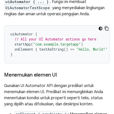
uiAutomator { ... }
. Fungsi ini membuat
UiAutomatorTestScope
yang menyediakan lingkungan
ringkas dan aman untuk operasi pengujian Anda.
uiAutomator
{
// All your UI Automator actions go here
startApp
(
"com.example.targetapp"
)
onElement
{
textAsString
()
==
"Hello, World!"
}.
}
Menemukan elemen UI
Gunakan UI Automator API dengan predikat untuk
menemukan elemen UI. Predikat ini memungkinkan Anda
menentukan kondisi untuk properti seperti teks, status
yang dipilih atau difokuskan, dan deskripsi konten.