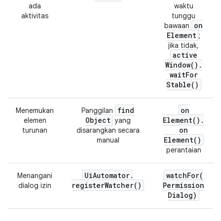
ada
waktu
aktivitas
tunggu
on
bawaan
Element
;
jika tidak,
active
Window(
)
.
wait
For
Stable(
)
find
on
Menemukan
Panggilan
Object
Element(
)
.
elemen
yang
on
turunan
disarangkan secara
Element(
)
manual
perantaian
Ui
Automator
.
watchFor(
Menangani
register
Watcher(
)
Permission
dialog izin
Dialog)