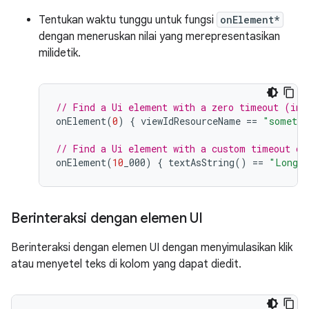
Tentukan waktu tunggu untuk fungsi
onElement*
dengan meneruskan nilai yang merepresentasikan
milidetik.
// Find a Ui element with a zero timeout (ins
onElement
(
0
)
{
viewIdResourceName
==
"somethi
// Find a Ui element with a custom timeout of
onElement
(
10
_000
)
{
textAsString
()
==
"Long l
Berinteraksi dengan elemen UI
Berinteraksi dengan elemen UI dengan menyimulasikan klik
atau menyetel teks di kolom yang dapat diedit.