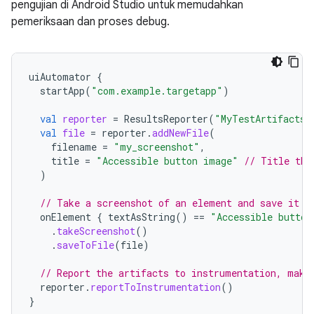
pengujian di Android Studio untuk memudahkan
pemeriksaan dan proses debug.
uiAutomator
{
startApp
(
"com.example.targetapp"
)
val
reporter
=
ResultsReporter
(
"MyTestArtifacts"
val
file
=
reporter
.
addNewFile
(
filename
=
"my_screenshot"
,
title
=
"Accessible button image"
// Title tha
)
// Take a screenshot of an element and save it u
onElement
{
textAsString
()
==
"Accessible button
.
takeScreenshot
()
.
saveToFile
(
file
)
// Report the artifacts to instrumentation, maki
reporter
.
reportToInstrumentation
()
}