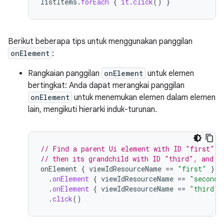
listItems
.
forEach
{
it
.
click
()
}
Berikut beberapa tips untuk menggunakan panggilan
onElement
:
Rangkaian panggilan
onElement
untuk elemen
bertingkat: Anda dapat merangkai panggilan
onElement
untuk menemukan elemen dalam elemen
lain, mengikuti hierarki induk-turunan.
// Find a parent Ui element with ID "first", 
// then its grandchild with ID "third", and c
onElement
{
viewIdResourceName
==
"first"
}
.
onElement
{
viewIdResourceName
==
"second"
.
onElement
{
viewIdResourceName
==
"third"
.
click
()