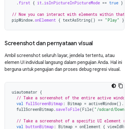
.
first
{
it
.
isInPictureInPictureMode
==
true
}
// Now you can interact with elements within that 
pipWindow
.
onElement
{
textAsString
()
==
"Play"
}.
c
Screenshot dan pernyataan visual
Ambil screenshot seluruh layar, jendela tertentu, atau
elemen UI individual langsung dalam pengujian Anda. Hal ini
berguna untuk pengujian dan proses debug regresi visual.
uiautomator
{
// Take a screenshot of the entire active window
val
fullScreenBitmap
:
Bitmap
=
activeWindow
().
ta
fullScreenBitmap
.
saveToFile
(
File
(
"/sdcard/Downlo
// Take a screenshot of a specific UI element (e
val
buttonBitmap
:
Bitmap
=
onElement
{
viewIdRes