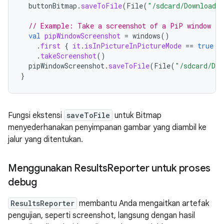
buttonBitmap
.
saveToFile
(
File
(
"/sdcard/Download/
// Example: Take a screenshot of a PiP window
val
pipWindowScreenshot
=
windows
()
.
first
{
it
.
isInPictureInPictureMode
==
true
}
.
takeScreenshot
()
pipWindowScreenshot
.
saveToFile
(
File
(
"/sdcard/Dow
}
Fungsi ekstensi
saveToFile
untuk Bitmap
menyederhanakan penyimpanan gambar yang diambil ke
jalur yang ditentukan.
Menggunakan Results
Reporter untuk proses
debug
ResultsReporter
membantu Anda mengaitkan artefak
pengujian, seperti screenshot, langsung dengan hasil