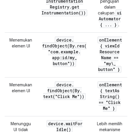
Instrumentation
pengujian
Registry
.
get
dalam
Instrumentation(
))
ui
cakupan
Automator
{
.
.
.
}
.
device
.
on
Element
Menemukan
findObject(
By
.
res(
{ view
Id
elemen UI
"com
.
example
.
Resource
app:id
/
my
_
Name ==
button"))
"my\
_
button" }
device
.
on
Element
Menemukan
findObject(
By
.
{
text
As
elemen UI
text(
"Click Me"))
String(
)
== "Click
Me" }
device
.
wait
For
Menunggu
Lebih memilih
Idle(
)
UI tidak
mekanisme