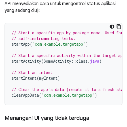
API menyediakan cara untuk mengontrol status aplikasi
yang sedang diuji:
// Start a specific app by package name. Used for 
// self-instrumenting tests.
startApp
(
"com.example.targetapp"
)
// Start a specific activity within the target app
startActivity
(
SomeActivity
::
class
.
java
)
// Start an intent
startIntent
(
myIntent
)
// Clear the app's data (resets it to a fresh stat
clearAppData
(
"com.example.targetapp"
)
Menangani UI yang tidak terduga