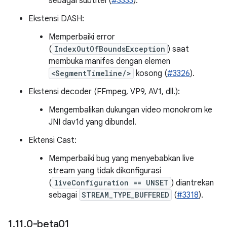
sebagai subtitel (
#3333
).
Ekstensi DASH:
Memperbaiki error
(
IndexOutOfBoundsException
) saat
membuka manifes dengan elemen
<SegmentTimeline/>
kosong (
#3326
).
Ekstensi decoder (FFmpeg, VP9, AV1, dll.):
Mengembalikan dukungan video monokrom ke
JNI dav1d yang dibundel.
Ektensi Cast:
Memperbaiki bug yang menyebabkan live
stream yang tidak dikonfigurasi
(
liveConfiguration == UNSET
) diantrekan
sebagai
STREAM_TYPE_BUFFERED
(
#3318
).
1
.
11
.
0-beta01