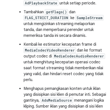
AdPlaybackState
untuk setiap periode.
Tambahkan
getFlags()
dan
FLAG_STRICT_DURATION
ke
SampleStream
untuk mengizinkan streaming melaporkan
tanda, dan memperbarui perender untuk
memeriksa tanda ini secara dinamis.
Kembali ke estimator kecepatan frame di
MediaCodecVideoRenderer
dan ke format
output codec di
MediaCodecAudioRenderer
untuk menghitung kecepatan operasi codec
saat format streaming tidak memberikan nilai
yang valid, dan hindari reset codec yang tidak
perlu.
Menghapus pemangkasan konten untuk iklan
yang disisipkan sisi klien di pemutar inti. Sebagai
gantinya,
AdsMediaSource
menangani logika
kliping. Sumber iklan yang disisipkan di sisi klien