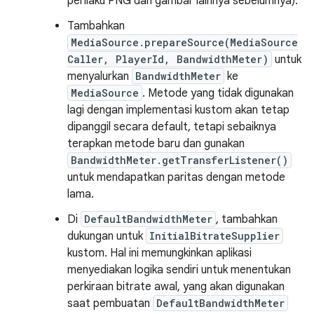
perilaku PNG dan gambar lainnya sebelumnya).
Tambahkan
MediaSource.prepareSource(MediaSource
Caller, PlayerId, BandwidthMeter)
untuk
menyalurkan
BandwidthMeter
ke
MediaSource
. Metode yang tidak digunakan
lagi dengan implementasi kustom akan tetap
dipanggil secara default, tetapi sebaiknya
terapkan metode baru dan gunakan
BandwidthMeter.getTransferListener()
untuk mendapatkan paritas dengan metode
lama.
Di
DefaultBandwidthMeter
, tambahkan
dukungan untuk
InitialBitrateSupplier
kustom. Hal ini memungkinkan aplikasi
menyediakan logika sendiri untuk menentukan
perkiraan bitrate awal, yang akan digunakan
saat pembuatan
DefaultBandwidthMeter