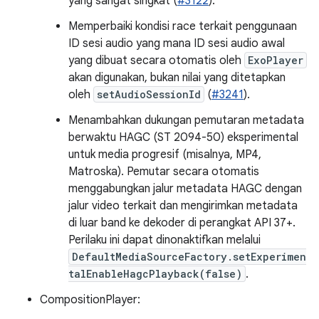
yang sangat singkat (
#3122
).
Memperbaiki kondisi race terkait penggunaan
ID sesi audio yang mana ID sesi audio awal
yang dibuat secara otomatis oleh
ExoPlayer
akan digunakan, bukan nilai yang ditetapkan
oleh
setAudioSessionId
(
#3241
).
Menambahkan dukungan pemutaran metadata
berwaktu HAGC (ST 2094-50) eksperimental
untuk media progresif (misalnya, MP4,
Matroska). Pemutar secara otomatis
menggabungkan jalur metadata HAGC dengan
jalur video terkait dan mengirimkan metadata
di luar band ke dekoder di perangkat API 37+.
Perilaku ini dapat dinonaktifkan melalui
DefaultMediaSourceFactory.setExperimen
talEnableHagcPlayback(false)
.
CompositionPlayer: