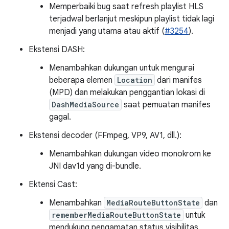
Memperbaiki bug saat refresh playlist HLS
terjadwal berlanjut meskipun playlist tidak lagi
menjadi yang utama atau aktif (
#3254
).
Ekstensi DASH:
Menambahkan dukungan untuk mengurai
beberapa elemen
Location
dari manifes
(MPD) dan melakukan penggantian lokasi di
DashMediaSource
saat pemuatan manifes
gagal.
Ekstensi decoder (FFmpeg, VP9, AV1, dll.):
Menambahkan dukungan video monokrom ke
JNI dav1d yang di-bundle.
Ektensi Cast:
Menambahkan
MediaRouteButtonState
dan
rememberMediaRouteButtonState
untuk
mendukung pengamatan status visibilitas