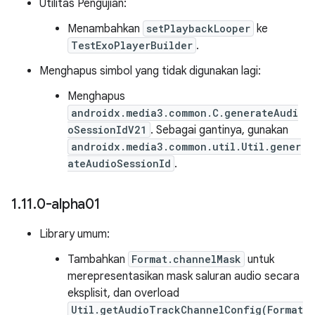
Utilitas Pengujian:
Menambahkan
setPlaybackLooper
ke
TestExoPlayerBuilder
.
Menghapus simbol yang tidak digunakan lagi:
Menghapus
androidx.media3.common.C.generateAudi
oSessionIdV21
. Sebagai gantinya, gunakan
androidx.media3.common.util.Util.gener
ateAudioSessionId
.
1
.
11
.
0-alpha01
Library umum:
Tambahkan
Format.channelMask
untuk
merepresentasikan mask saluran audio secara
eksplisit, dan overload
Util.getAudioTrackChannelConfig(Format