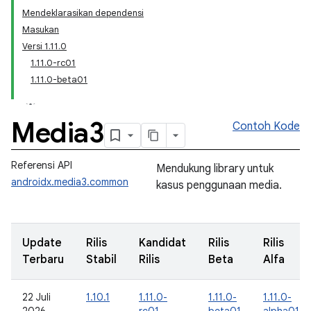
Mendeklarasikan dependensi
Masukan
Versi 1.11.0
1.11.0-rc01
1.11.0-beta01
Media3
Contoh Kode
Referensi API
Mendukung library untuk
androidx.media3.common
kasus penggunaan media.
Update
Rilis
Kandidat
Rilis
Rilis
Terbaru
Stabil
Rilis
Beta
Alfa
22 Juli
1.10.1
1.11.0-
1.11.0-
1.11.0-