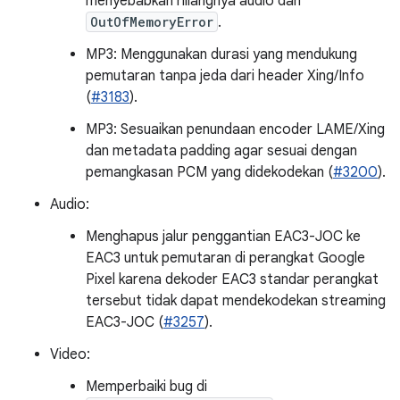
menyebabkan hilangnya audio dan
OutOfMemoryError
.
MP3: Menggunakan durasi yang mendukung
pemutaran tanpa jeda dari header Xing/Info
(
#3183
).
MP3: Sesuaikan penundaan encoder LAME/Xing
dan metadata padding agar sesuai dengan
pemangkasan PCM yang didekodekan (
#3200
).
Audio:
Menghapus jalur penggantian EAC3-JOC ke
EAC3 untuk pemutaran di perangkat Google
Pixel karena dekoder EAC3 standar perangkat
tersebut tidak dapat mendekodekan streaming
EAC3-JOC (
#3257
).
Video:
Memperbaiki bug di