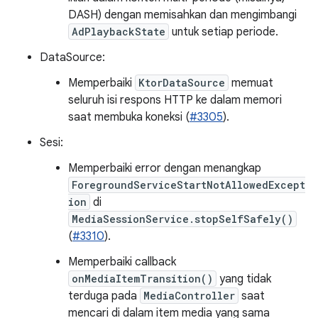
DASH) dengan memisahkan dan mengimbangi
AdPlaybackState
untuk setiap periode.
DataSource:
Memperbaiki
KtorDataSource
memuat
seluruh isi respons HTTP ke dalam memori
saat membuka koneksi (
#3305
).
Sesi:
Memperbaiki error dengan menangkap
ForegroundServiceStartNotAllowedExcept
ion
di
MediaSessionService.stopSelfSafely()
(
#3310
).
Memperbaiki callback
onMediaItemTransition()
yang tidak
terduga pada
MediaController
saat
mencari di dalam item media yang sama