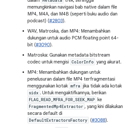
dalam
Metadata
trek, sehingga
memungkinkan navigasi bab native dalam file
MP4, M4A, dan M4B (seperti buku audio dan
podcast) (
#2803
).
WAV, Matroska, dan MP4: Menambahkan
dukungan untuk audio PCM floating point 64-
bit (
#3090
).
Matroska: Gunakan metadata bitstream
codec untuk mengisi
ColorInfo
yang akurat.
MP4: Menambahkan dukungan untuk
penelusuran dalam file MP4 terfragmentasi
menggunakan kotak
mfra
jika tidak ada kotak
sidx
. Untuk mengaktifkannya, berikan
FLAG_READ_MFRA_FOR_SEEK_MAP
ke
FragmentedMp4Extractor
, yang kini dilakukan
secara default di
DefaultExtractorsFactory
(
#3088
).