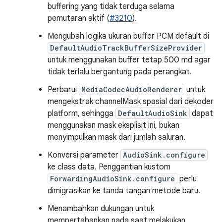
buffering yang tidak terduga selama
pemutaran aktif (
#3210
).
Mengubah logika ukuran buffer PCM default di
DefaultAudioTrackBufferSizeProvider
untuk menggunakan buffer tetap 500 md agar
tidak terlalu bergantung pada perangkat.
Perbarui
MediaCodecAudioRenderer
untuk
mengekstrak channelMask spasial dari dekoder
platform, sehingga
DefaultAudioSink
dapat
menggunakan mask eksplisit ini, bukan
menyimpulkan mask dari jumlah saluran.
Konversi parameter
AudioSink.configure
ke class data. Penggantian kustom
ForwardingAudioSink.configure
perlu
dimigrasikan ke tanda tangan metode baru.
Menambahkan dukungan untuk
mempertahankan nada saat melakukan