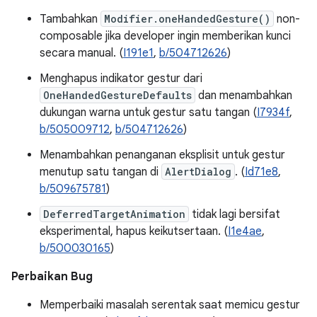
Tambahkan
Modifier.oneHandedGesture()
non-
composable jika developer ingin memberikan kunci
secara manual. (
I191e1
,
b/504712626
)
Menghapus indikator gestur dari
OneHandedGestureDefaults
dan menambahkan
dukungan warna untuk gestur satu tangan (
I7934f
,
b/505009712
,
b/504712626
)
Menambahkan penanganan eksplisit untuk gestur
menutup satu tangan di
AlertDialog
. (
Id71e8
,
b/509675781
)
DeferredTargetAnimation
tidak lagi bersifat
eksperimental, hapus keikutsertaan. (
I1e4ae
,
b/500030165
)
Perbaikan Bug
Memperbaiki masalah serentak saat memicu gestur