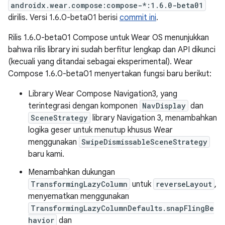
androidx.wear.compose:compose-*:1.6.0-beta01
dirilis. Versi 1.6.0-beta01 berisi
commit ini
.
Rilis 1.6.0-beta01 Compose untuk Wear OS menunjukkan
bahwa rilis library ini sudah berfitur lengkap dan API dikunci
(kecuali yang ditandai sebagai eksperimental). Wear
Compose 1.6.0-beta01 menyertakan fungsi baru berikut:
Library Wear Compose Navigation3, yang
terintegrasi dengan komponen
NavDisplay
dan
SceneStrategy
library Navigation 3, menambahkan
logika geser untuk menutup khusus Wear
menggunakan
SwipeDismissableSceneStrategy
baru kami.
Menambahkan dukungan
TransformingLazyColumn
untuk
reverseLayout
,
menyematkan menggunakan
TransformingLazyColumnDefaults.snapFlingBe
havior
dan