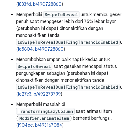
(
I833fd
,
b/490728860
)
Memperbaiki
SwipeToReveal
untuk memicu geser
penuh saat menggeser lebih dari 75% lebar layar
(perubahan ini dapat dinonaktifkan dengan
menonaktifkan tanda
isSwipeToRevealDualFlingThresholdEnabled
).
(
Id5604
,
b/490728860
)
Menambahkan umpan balik haptik kedua untuk
SwipeToReveal
saat gesekan mencapai status
pengungkapan sebagian (perubahan ini dapat
dinonaktifkan dengan menonaktifkan tanda
isSwipeToRevealDualFlingThresholdEnabled
).
(
Ic27e3
,
b/492273799
)
Memperbaiki masalah di
TransformingLazyColumn
saat animasi item
(
Modifier.animateItem
) berhenti berfungsi.
(
I904ec
,
b/493167084
)