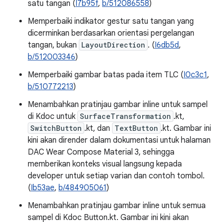
satu tangan (
I7b95f
,
b/512086558
)
Memperbaiki indikator gestur satu tangan yang
dicerminkan berdasarkan orientasi pergelangan
tangan, bukan
LayoutDirection
. (
I6db5d
,
b/512003346
)
Memperbaiki gambar batas pada item TLC (
I0c3c1
,
b/510772213
)
Menambahkan pratinjau gambar inline untuk sampel
di Kdoc untuk
SurfaceTransformation
.kt,
SwitchButton
.kt, dan
TextButton
.kt. Gambar ini
kini akan dirender dalam dokumentasi untuk halaman
DAC Wear Compose Material 3, sehingga
memberikan konteks visual langsung kepada
developer untuk setiap varian dan contoh tombol.
(
Ib53ae
,
b/484905061
)
Menambahkan pratinjau gambar inline untuk semua
sampel di Kdoc Button.kt. Gambar ini kini akan