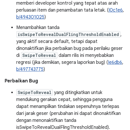
memberi developer kontrol yang tepat atas arah
perluasan item dan penambatan tata letak. (
I0c1e6
,
b/494301025
)
Menambahkan tanda
isSwipeToRevealDualFlingThresholdEnabled
,
yang aktif secara default, tetapi dapat
dinonaktifkan jika perbaikan bug pada perilaku geser
di
SwipeToReveal
dalam rilis ini menyebabkan
regresi (jika demikian, segera laporkan bug) (
Ie6db6
,
b/497743775
)
Perbaikan Bug
SwipeToReveal
yang ditingkatkan untuk
mendukung gerakan cepat, sehingga pengguna
dapat menampilkan tindakan sepenuhnya terlepas
dari jarak geser (perubahan ini dapat dinonaktifkan
dengan menonaktifkan tanda
isSwipeToRevealDualFlingThresholdEnabled).