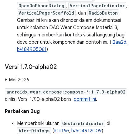
OpenOnPhoneDialog
,
VerticalPageIndicator
,
VerticalPagerScaffold
, dan
RadioButton
.
Gambar ini kini akan dirender dalam dokumentasi
untuk halaman DAC Wear Compose Material 3,
sehingga memberikan konteks visual langsung bagi
developer untuk komponen dan contoh ini. (
I2aa2d
,
b/484905061
)
Versi 1
.
7
.
0-alpha02
6 Mei 2026
androidx.wear.compose:compose-*:1.7.0-alpha02
dirilis. Versi 1.7.0-alpha02 berisi
commit ini
.
Perbaikan Bug
Memperbaiki ukuran
GestureIndicator
di
AlertDialogs
(
I0c16e
,
b/504912009
)