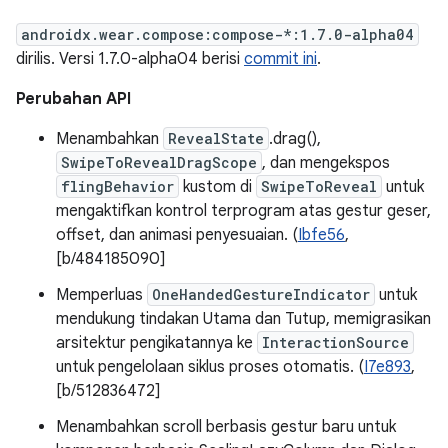
androidx.wear.compose:compose-*:1.7.0-alpha04
dirilis. Versi 1.7.0-alpha04 berisi
commit ini
.
Perubahan API
Menambahkan
RevealState
.drag(),
SwipeToRevealDragScope
, dan mengekspos
flingBehavior
kustom di
SwipeToReveal
untuk
mengaktifkan kontrol terprogram atas gestur geser,
offset, dan animasi penyesuaian. (
Ibfe56
,
[b/484185090]
Memperluas
OneHandedGestureIndicator
untuk
mendukung tindakan Utama dan Tutup, memigrasikan
arsitektur pengikatannya ke
InteractionSource
untuk pengelolaan siklus proses otomatis. (
I7e893
,
[b/512836472]
Menambahkan scroll berbasis gestur baru untuk