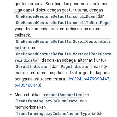
gestur tersedia. Scrolling dan penomoran halaman
juga dapat dipicu dengan gestur utama, dengan
OneHandedGestureDefaults.scrollDown
dan
OneHandedGestureDefaults.scrollToNextPage
yang direkomendasikan untuk digunakan dalam
callback.
OneHandedGestureDefaults.ScrollGestureIndi
cator
dan
OneHandedGestureDefaults.VerticalPageGestu
reIndicator
disediakan sebagai alternatif untuk
ScrollIndicator
dan
PageIndicator
masing-
masing, untuk menampilkan indikator gestur kepada
pengguna untuk sementara. (
Ic6324
,
b/479098447
,
b/485488443
)
Menambahkan
requestAnchorItem
ke
TransformingLazyColumnState
dan
memperkenalkan
TransformingLazyColumnAnchorType
untuk