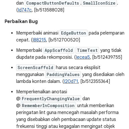
dan
CompactButtonDefaults
.
SmallIconSize
.
(
Id747c
, [b/513588028]
Perbaikan Bug
Memperbaiki animasi
EdgeButton
pada pelemparan
cepat. (
I88215
, [b/512700520]
Memperbaiki
AppScaffold
TimeText
yang tidak
diupdate pada rekomposisi. (
Iecea5
, [b/512439755]
ScreenScaffold
harus secara eksplisit
menggunakan
PaddingValues
yang disediakan oleh
lambda konten dalam. (
I20d71
, [b/512355364]
Memperkenalkan anotasi
@
FrequentlyChangingValue
dan
@
RememberInComposition
untuk memberikan
peringatan lint guna mencegah masalah performa
yang disebabkan oleh pembacaan update status
frekuensi tinggi atau kegagalan mengingat objek