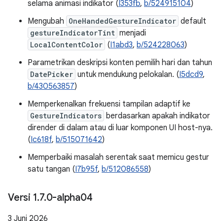
selama animasi indikator (
I353fb
,
b/524915104
)
Mengubah
OneHandedGestureIndicator
default
gestureIndicatorTint
menjadi
LocalContentColor
(
I1abd3
,
b/524228063
)
Parametrikan deskripsi konten pemilih hari dan tahun
DatePicker
untuk mendukung pelokalan. (
I5dcd9
,
b/430563857
)
Memperkenalkan frekuensi tampilan adaptif ke
GestureIndicators
berdasarkan apakah indikator
dirender di dalam atau di luar komponen UI host-nya.
(
Ic618f
,
b/515071642
)
Memperbaiki masalah serentak saat memicu gestur
satu tangan (
I7b95f
,
b/512086558
)
Versi 1
.
7
.
0-alpha04
3 Juni 2026