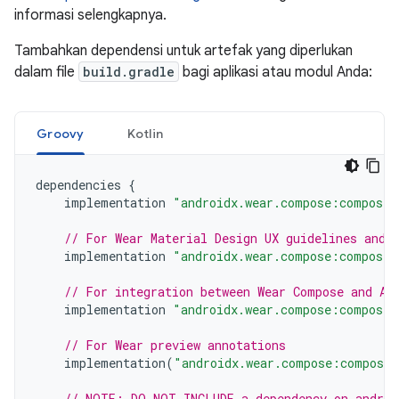
informasi selengkapnya.
Tambahkan dependensi untuk artefak yang diperlukan
dalam file
build.gradle
bagi aplikasi atau modul Anda:
Groovy
Kotlin
dependencies
{
implementation
"androidx.wear.compose:compose-
// For Wear Material Design UX guidelines and 
implementation
"androidx.wear.compose:compose-
// For integration between Wear Compose and An
implementation
"androidx.wear.compose:compose-
// For Wear preview annotations
implementation
(
"androidx.wear.compose:compose-
// NOTE: DO NOT INCLUDE a dependency on androi