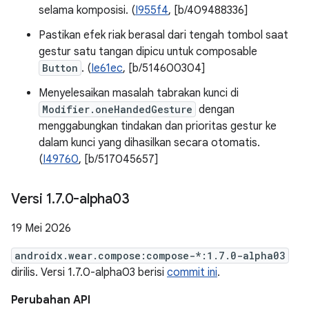
selama komposisi. (
I955f4
, [b/409488336]
Pastikan efek riak berasal dari tengah tombol saat
gestur satu tangan dipicu untuk composable
Button
. (
Ie61ec
, [b/514600304]
Menyelesaikan masalah tabrakan kunci di
Modifier.oneHandedGesture
dengan
menggabungkan tindakan dan prioritas gestur ke
dalam kunci yang dihasilkan secara otomatis.
(
I49760
, [b/517045657]
Versi 1
.
7
.
0-alpha03
19 Mei 2026
androidx.wear.compose:compose-*:1.7.0-alpha03
dirilis. Versi 1.7.0-alpha03 berisi
commit ini
.
Perubahan API