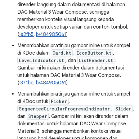
dirender langsung dalam dokumentasi di halaman
DAC Material 3 Wear Compose, sehingga
memberikan konteks visual langsung kepada
developer untuk setiap varian dan contoh tombol.
(
Ie2fb5
,
b/484905061
)
Menambahkan pratinjau gambar inline untuk sampel
di KDoc dalam
Card.kt
,
IconButton.kt
,
LevelIndicator.kt
, dan
ListHeader.kt
.
Gambar ini kini akan dirender dalam dokumentasi
untuk halaman DAC Material 3 Wear Compose.
(
I371bc
,
b/484905061
)
Menambahkan pratinjau gambar inline untuk sampel
di KDoc untuk
Picker
,
SegmentedCircularProgressIndicator
,
Slider
,
dan
Stepper
. Gambar ini kini akan dirender dalam
dokumentasi untuk halaman DAC Wear Compose
Material 3, sehingga memberikan konteks visual
langsung bagi developer untuk komponen dan