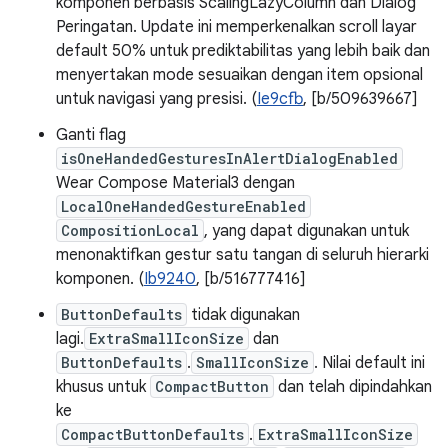
komponen berbasis ScalingLazyColumn dan Dialog
Peringatan. Update ini memperkenalkan scroll layar
default 50% untuk prediktabilitas yang lebih baik dan
menyertakan mode sesuaikan dengan item opsional
untuk navigasi yang presisi. (
Ie9cfb
, [b/509639667]
Ganti flag
isOneHandedGesturesInAlertDialogEnabled
Wear Compose Material3 dengan
LocalOneHandedGestureEnabled
CompositionLocal
, yang dapat digunakan untuk
menonaktifkan gestur satu tangan di seluruh hierarki
komponen. (
Ib9240
, [b/516777416]
ButtonDefaults
tidak digunakan
lagi.
ExtraSmallIconSize
dan
ButtonDefaults
.
SmallIconSize
. Nilai default ini
khusus untuk
CompactButton
dan telah dipindahkan
ke
CompactButtonDefaults
.
ExtraSmallIconSize