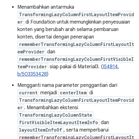
Menambahkan antarmuka
TransformingLazyColumnFirstLayoutItemProvid
er
di Foundation untuk memungkinkan penyesuaian
konten yang berubah arah selama pembaruan
konten, disertai dengan penerapan
rememberTransformingLazyColumnFirstLayoutIt
emProvider
dan
rememberTransformingLazyColumnFirstVisibleI
temProvider
siap pakai di Material3. (
I54814
,
b/503353428
)
Mengganti nama parameter penggantian dari
current
menjadi
centerItem
di
TransformingLazyColumnFirstLayoutItemProvid
er
. Menambahkan ekstensi
TransformingLazyColumnState
firstVisibleItemLayoutItemInfo
dan
layoutItemInfoOf
, serta memperbarui
rememberTransformingLazyColumnFirstLayoutIt