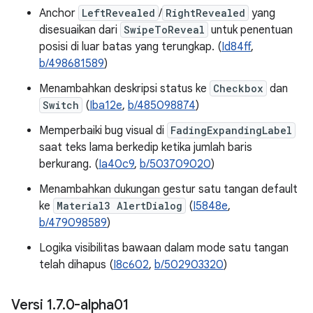
Anchor
LeftRevealed
/
RightRevealed
yang
disesuaikan dari
SwipeToReveal
untuk penentuan
posisi di luar batas yang terungkap. (
Id84ff
,
b/498681589
)
Menambahkan deskripsi status ke
Checkbox
dan
Switch
(
Iba12e
,
b/485098874
)
Memperbaiki bug visual di
FadingExpandingLabel
saat teks lama berkedip ketika jumlah baris
berkurang. (
Ia40c9
,
b/503709020
)
Menambahkan dukungan gestur satu tangan default
ke
Material3 AlertDialog
(
I5848e
,
b/479098589
)
Logika visibilitas bawaan dalam mode satu tangan
telah dihapus (
I8c602
,
b/502903320
)
Versi 1
.
7
.
0-alpha01