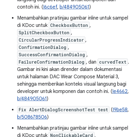
contoh ini. (
I6c6ef
,
b/484905061
)
Menambahkan pratinjau gambar inline untuk sampel
di KDoc untuk
CheckboxButton
,
SplitCheckboxButton
,
CircularProgressIndicator
,
ConfirmationDialog
,
SuccessConfirmationDialog
,
FailureConfirmationDialog
, dan
curvedText
.
Gambar ini kini akan dirender dalam dokumentasi
untuk halaman DAC Wear Compose Material 3,
sehingga memberikan konteks visual langsung bagi
developer untuk komponen dan contoh ini. (
Ie4662
,
b/484905061
)
Fix AlertDialogScreenshotTest test
(
I9be58
,
b/508678506
)
Menambahkan pratinjau gambar inline untuk sampel
di KDoc untuk
NonClickableCard
,