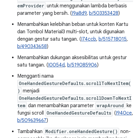
emProvider
untuk menggunakan lambda berbasis
parameter yang bersih. (
I9a8d9
,
b/503353428
)
Menambahkan kelebihan beban untuk konten Kartu
dan Tombol Material3 multi-slot, untuk digunakan
dengan gestur satu tangan. (
I74ccb
,
b/515718015
,
b/490343658
)
Menambahkan dukungan aksesibilitas untuk gestur
satu tangan. (
I0054d
,
b/519085906
)
Mengganti nama
OneHandedGestureDefaults.scrollToNextItem(
)
menjadi
OneHandedGestureDefaults.scrollDownToNextI
tem
dan menambahkan parameter
wrapAround
ke
fungsi scroll
OneHandedGestureDefaults
(
I940ce
,
b/509639667
)
Tambahkan
Modifier.oneHandedGesture()
non-