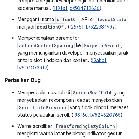
composable jika developer ingin memberikan kunci
secara manual. (
I191e1
,
b/504712626
)
Mengganti nama
offsetOf
API di
RevealState
menjadi
positionOf
. (
I2675f
,
b/522387997
)
Memperkenalkan parameter
actionContentSpacing
ke
SwipeToReveal
,
yang memungkinkan developer menyesuaikan jarak
antara slot tindakan dan konten. (
I2abaf
,
b/507073912
)
Perbaikan Bug
Memperbaiki masalah di
ScreenScaffold
yang
menyebabkan rekomposisi dapat menyebabkan
ScrollInfoProvider
yang tidak diingat mereset
status pelacakan scroll. (
I98f6d
,
b/524620765
)
Warna scrollbar
TransformingLazyColumn
mengikuti warna latar belakang indikator gestur