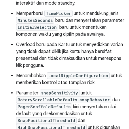
interaktif dan mode standby.
Memperbarui
TimePicker
untuk mendukung jenis
MinutesSeconds
baru dan menyertakan parameter
initialSelection
baru untuk menentukan
komponen waktu yang dipilih pada awalnya.
Overload baru pada Kartu untuk menyediakan varian
yang tidak dapat diklik jika kartu hanya bersifat
presentasi dan tidak dimaksudkan untuk merespons
klik pengguna.
Menambahkan
LocalRippleConfiguration
untuk
memberikan kontrol atas tampilan riak.
Parameter
snapSensitivity
untuk
RotaryScrollableDefaults.snapBehavior
dan
PagerScaffoldDefaults
kini menyertakan nilai
default yang direkomendasikan untuk
SnapPositionalThreshold
dan
HighSnapPositionalThreshold
untuk digunakan