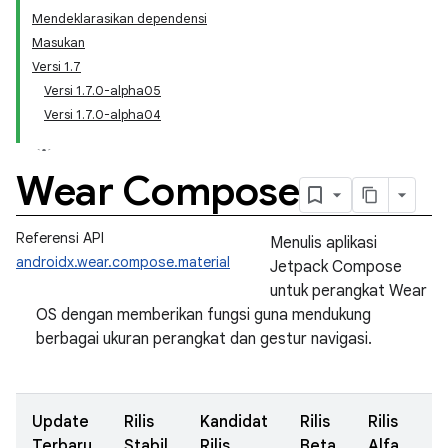
Mendeklarasikan dependensi
Masukan
Versi 1.7
Versi 1.7.0-alpha05
Versi 1.7.0-alpha04
Wear Compose
Referensi API
Menulis aplikasi
androidx.wear.compose.material
Jetpack Compose
untuk perangkat Wear
OS dengan memberikan fungsi guna mendukung
berbagai ukuran perangkat dan gestur navigasi.
Update
Rilis
Kandidat
Rilis
Rilis
Terbaru
Stabil
Rilis
Beta
Alfa