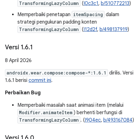
TransformingLazyColumn
(
I0c3c1
,
b/510772213
)
Memperbaiki penetapan
itemSpacing
dalam
strategi pengukuran padding konten
TransformingLazyColumn
(
I12d2f
,
b/498137919
)
Versi 1
.
6
.
1
8 April 2026
androidx.wear.compose:compose-*:1.6.1
dirilis. Versi
1.6.1 berisi
commit ini
.
Perbaikan Bug
Memperbaiki masalah saat animasi item (melalui
Modifier.animateItem
) berhenti berfungsi di
TransformingLazyColumn
. (
I904ec
,
b/493167084
)
Versi 1
.
6
.
0