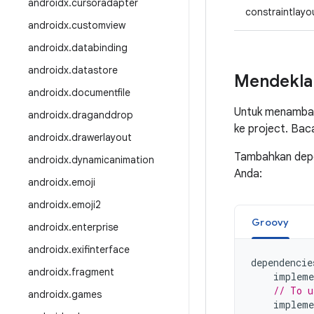
androidx
.
cursoradapter
constraintlayo
androidx
.
customview
androidx
.
databinding
androidx
.
datastore
Mendekla
androidx
.
documentfile
Untuk menambah
androidx
.
draganddrop
ke project. Ba
androidx
.
drawerlayout
Tambahkan depen
androidx
.
dynamicanimation
Anda:
androidx
.
emoji
androidx
.
emoji2
Groovy
androidx
.
enterprise
androidx
.
exifinterface
dependencie
androidx
.
fragment
impleme
// To u
androidx
.
games
impleme