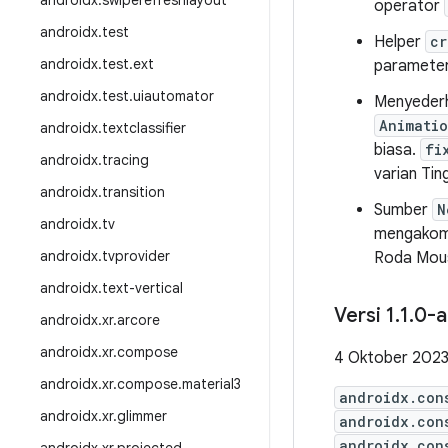
androidx
.
swiperefreshlayout
operator
androidx
.
test
Helper
cr
androidx
.
test
.
ext
paramete
androidx
.
test
.
uiautomator
Menyeder
Animati
androidx
.
textclassifier
biasa.
fi
androidx
.
tracing
varian Ting
androidx
.
transition
Sumber
N
androidx
.
tv
mengakomod
androidx
.
tvprovider
Roda Mous
androidx
.
text-vertical
Versi 1
.
1
.
0-a
androidx
.
xr
.
arcore
androidx
.
xr
.
compose
4 Oktober 202
androidx
.
xr
.
compose
.
material3
androidx.con
androidx
.
xr
.
glimmer
androidx.con
androidx.con