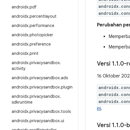
androidx.con
androidx
.
pdf
androidx.con
androidx
.
percentlayout
Perubahan pen
androidx
.
performance
androidx
.
photopicker
Memperbai
androidx
.
preference
Memperbai
androidx
.
print
androidx
.
privacysandbox
.
Versi 1
.
1
.
0-r
activity
16 Oktober 20
androidx
.
privacysandbox
.
ads
androidx
.
privacysandbox
.
plugin
androidx.con
androidx.con
androidx
.
privacysandbox
.
androidx.con
sdkruntime
ini
.
androidx
.
privacysandbox
.
tools
androidx
.
privacysandbox
.
ui
Versi 1
.
1
.
0-b