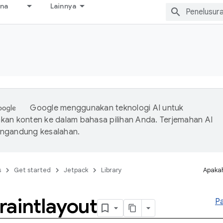
ana
Lainnya
Google menggunakan teknologi AI untuk
an konten ke dalam bahasa pilihan Anda. Terjemahan AI
ngandung kesalahan.
s
Get started
Jetpack
Library
Apakah
raintlayout
P