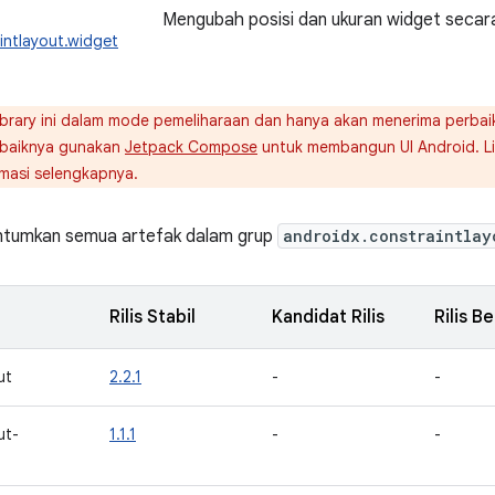
Mengubah posisi dan ukuran widget secara f
intlayout.widget
brary ini dalam mode pemeliharaan dan hanya akan menerima perbaika
ebaiknya gunakan
Jetpack Compose
untuk membangun UI Android. L
masi selengkapnya.
antumkan semua artefak dalam grup
androidx.constraintlay
Rilis Stabil
Kandidat Rilis
Rilis B
ut
2.2.1
-
-
ut-
1.1.1
-
-