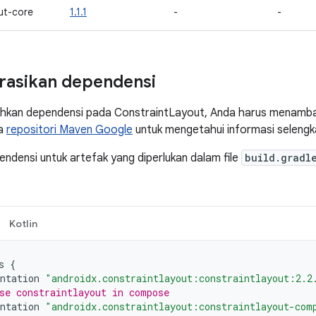
ut-core
1.1.1
-
-
rasikan dependensi
kan dependensi pada ConstraintLayout, Anda harus menamba
ca
repositori Maven Google
untuk mengetahui informasi selengk
densi untuk artefak yang diperlukan dalam file
build.gradl
Kotlin
s
{
ntation
"androidx.constraintlayout:constraintlayout:2.2
se constraintlayout in compose
ntation
"androidx.constraintlayout:constraintlayout-com