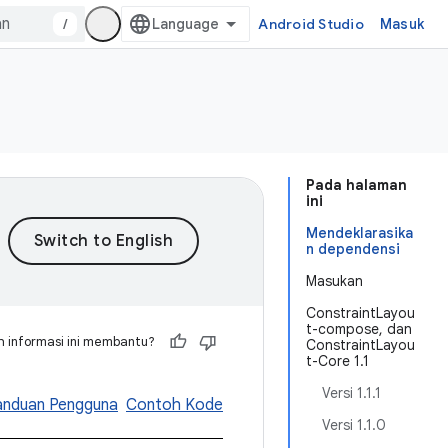
/
Android Studio
Masuk
Pada halaman
ini
Mendeklarasika
n dependensi
Masukan
ConstraintLayou
t-compose, dan
 informasi ini membantu?
ConstraintLayou
t-Core 1.1
Versi 1.1.1
anduan Pengguna
Contoh Kode
Versi 1.1.0