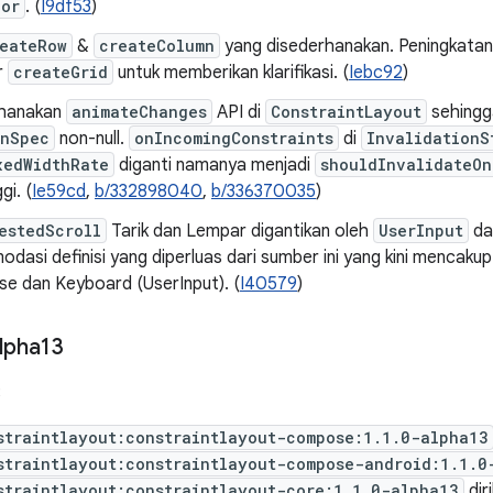
or
. (
I9df53
)
eateRow
&
createColumn
yang disederhanakan. Peningkata
r
createGrid
untuk memberikan klarifikasi. (
Iebc92
)
hanakan
animateChanges
API di
ConstraintLayout
sehingg
onSpec
non-null.
onIncomingConstraints
di
InvalidationS
xedWidthRate
diganti namanya menjadi
shouldInvalidateOn
gi. (
Ie59cd
,
b/332898040
,
b/336370035
)
estedScroll
Tarik dan Lempar digantikan oleh
UserInput
d
asi definisi yang diperluas dari sumber ini yang kini mencaku
e dan Keyboard (UserInput). (
I40579
)
lpha13
3
straintlayout:constraintlayout-compose:1.1.0-alpha13
straintlayout:constraintlayout-compose-android:1.1.0
straintlayout:constraintlayout-core:1.1.0-alpha13
dir