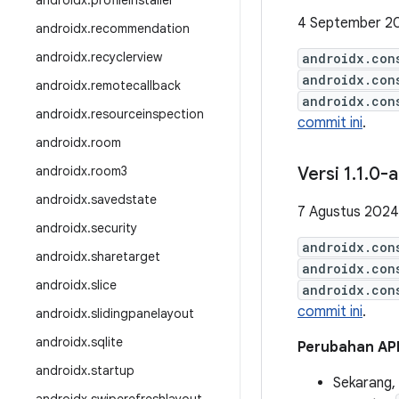
androidx
.
profileinstaller
4 September 2
androidx
.
recommendation
androidx
.
recyclerview
androidx.con
androidx.con
androidx
.
remotecallback
androidx.con
androidx
.
resourceinspection
commit ini
.
androidx
.
room
androidx
.
room3
Versi 1
.
1
.
0-a
androidx
.
savedstate
7 Agustus 2024
androidx
.
security
androidx.con
androidx
.
sharetarget
androidx.con
androidx
.
slice
androidx.con
commit ini
.
androidx
.
slidingpanelayout
androidx
.
sqlite
Perubahan AP
androidx
.
startup
Sekarang,