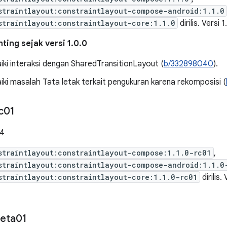
straintlayout:constraintlayout-compose-android:1.1.0
straintlayout:constraintlayout-core:1.1.0
dirilis. Versi 
ting sejak versi 1.0.0
ki interaksi dengan SharedTransitionLayout (
b/332898040
).
ki masalah Tata letak terkait pengukuran karena rekomposisi (
c01
24
straintlayout:constraintlayout-compose:1.1.0-rc01
,
straintlayout:constraintlayout-compose-android:1.1.0
straintlayout:constraintlayout-core:1.1.0-rc01
dirilis.
eta01