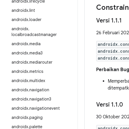
androidx
.
lifecycle
Constrain
androidx
.
lint
androidx
.
loader
Versi 1
.
1
.
1
androidx
.
26 Februari 20
localbroadcastmanager
androidx
.
media
androidx.con
androidx.con
androidx
.
media3
androidx.con
androidx
.
mediarouter
Perbaikan Bu
androidx
.
metrics
androidx
.
multidex
Memperbai
ditempatka
androidx
.
navigation
androidx
.
navigation3
Versi 1
.
1
.
0
androidx
.
navigationevent
30 Oktober 20
androidx
.
paging
androidx
.
palette
androidx.con