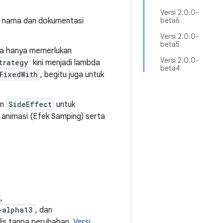
Versi 2.0.0-
n nama dan dokumentasi
beta6
Versi 2.0.0-
beta5
a hanya memerlukan
Versi 2.0.0-
trategy
kini menjadi lambda
beta4
FixedWith
, begitu juga untuk
an
SideEffect
untuk
p animasi (Efek Samping) serta
,
-alpha13
, dan
ilis tanpa perubahan.
Versi