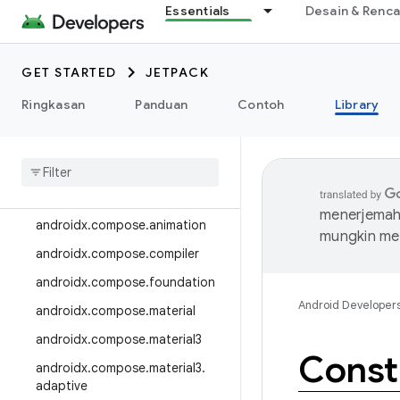
Essentials
Desain & Renc
androidx.camera.media3
androidx.camera.viewfinder
GET STARTED
JETPACK
androidx.car
Ringkasan
Panduan
Contoh
Library
androidx.car.app
androidx
.
cardview
androidx
.
collection
androidx
.
compose
menerjemahk
androidx
.
compose
.
animation
mungkin me
androidx
.
compose
.
compiler
androidx
.
compose
.
foundation
Android Developer
androidx
.
compose
.
material
androidx
.
compose
.
material3
Const
androidx
.
compose
.
material3
.
adaptive