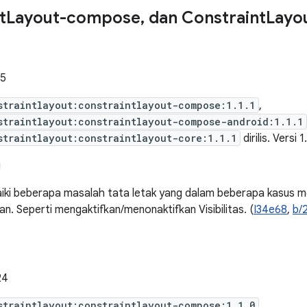
t
Layout-compose
,
dan Constraint
Layo
25
straintlayout:constraintlayout-compose:1.1.1
,
straintlayout:constraintlayout-compose-android:1.1.1
straintlayout:constraintlayout-core:1.1.1
dirilis. Versi 1
g
ki beberapa masalah tata letak yang dalam beberapa kasus m
n. Seperti mengaktifkan/menonaktifkan Visibilitas. (
I34e68
,
b/
24
straintlayout:constraintlayout-compose:1.1.0
,