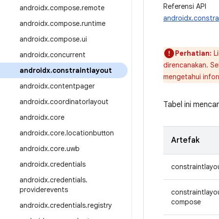
Referensi API
androidx
.
compose
.
remote
androidx.constra
androidx
.
compose
.
runtime
androidx
.
compose
.
ui
Perhatian:
Li
androidx
.
concurrent
direncanakan. S
androidx
.
constraintlayout
mengetahui infor
androidx
.
contentpager
androidx
.
coordinatorlayout
Tabel ini menc
androidx
.
core
androidx
.
core
.
locationbutton
Artefak
androidx
.
core
.
uwb
androidx
.
credentials
constraintlayo
androidx
.
credentials
.
providerevents
constraintlayo
compose
androidx
.
credentials
.
registry