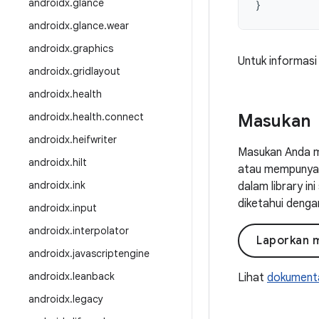
androidx
.
glance
}
androidx
.
glance
.
wear
androidx
.
graphics
Untuk informasi
androidx
.
gridlayout
androidx
.
health
androidx
.
health
.
connect
Masukan
androidx
.
heifwriter
Masukan Anda m
androidx
.
hilt
atau mempunyai 
androidx
.
ink
dalam library i
diketahui denga
androidx
.
input
androidx
.
interpolator
Laporkan 
androidx
.
javascriptengine
androidx
.
leanback
Lihat
dokumenta
androidx
.
legacy