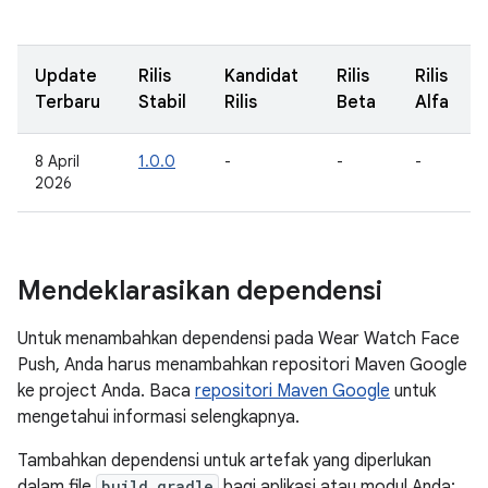
Update
Rilis
Kandidat
Rilis
Rilis
Terbaru
Stabil
Rilis
Beta
Alfa
8 April
1.0.0
-
-
-
2026
Mendeklarasikan dependensi
Untuk menambahkan dependensi pada Wear Watch Face
Push, Anda harus menambahkan repositori Maven Google
ke project Anda. Baca
repositori Maven Google
untuk
mengetahui informasi selengkapnya.
Tambahkan dependensi untuk artefak yang diperlukan
dalam file
build.gradle
bagi aplikasi atau modul Anda: