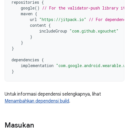
repositories
{
google
()
// For the validator-push library its
maven
{
url
"https://jitpack.io"
// For dependenci
content
{
includeGroup
"com.github.xgouchet"
}
}
}
dependencies
{
implementation
"com.google.android.wearable.wa
}
Untuk informasi dependensi selengkapnya, lihat
Menambahkan dependensi build
.
Masukan