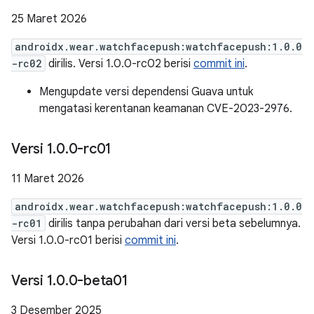
25 Maret 2026
androidx.wear.watchfacepush:watchfacepush:1.0.0
-rc02
dirilis. Versi 1.0.0-rc02 berisi
commit ini
.
Mengupdate versi dependensi Guava untuk
mengatasi kerentanan keamanan CVE-2023-2976.
Versi 1
.
0
.
0-rc01
11 Maret 2026
androidx.wear.watchfacepush:watchfacepush:1.0.0
-rc01
dirilis tanpa perubahan dari versi beta sebelumnya.
Versi 1.0.0-rc01 berisi
commit ini
.
Versi 1
.
0
.
0-beta01
3 Desember 2025