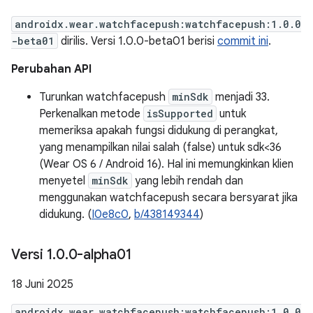
androidx.wear.watchfacepush:watchfacepush:1.0.0
-beta01
dirilis. Versi 1.0.0-beta01 berisi
commit ini
.
Perubahan API
Turunkan watchfacepush
minSdk
menjadi 33.
Perkenalkan metode
isSupported
untuk
memeriksa apakah fungsi didukung di perangkat,
yang menampilkan nilai salah (false) untuk sdk<36
(Wear OS 6 / Android 16). Hal ini memungkinkan klien
menyetel
minSdk
yang lebih rendah dan
menggunakan watchfacepush secara bersyarat jika
didukung. (
I0e8c0
,
b/438149344
)
Versi 1
.
0
.
0-alpha01
18 Juni 2025
androidx.wear.watchfacepush:watchfacepush:1.0.0