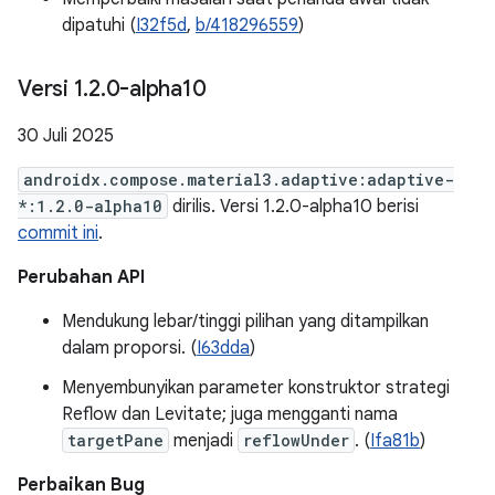
dipatuhi (
I32f5d
,
b/418296559
)
Versi 1
.
2
.
0-alpha10
30 Juli 2025
androidx.compose.material3.adaptive:adaptive-
*:1.2.0-alpha10
dirilis. Versi 1.2.0-alpha10 berisi
commit ini
.
Perubahan API
Mendukung lebar/tinggi pilihan yang ditampilkan
dalam proporsi. (
I63dda
)
Menyembunyikan parameter konstruktor strategi
Reflow dan Levitate; juga mengganti nama
targetPane
menjadi
reflowUnder
. (
Ifa81b
)
Perbaikan Bug