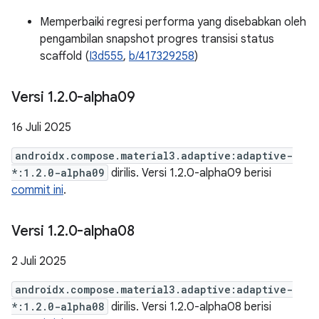
Memperbaiki regresi performa yang disebabkan oleh
pengambilan snapshot progres transisi status
scaffold (
I3d555
,
b/417329258
)
Versi 1
.
2
.
0-alpha09
16 Juli 2025
androidx.compose.material3.adaptive:adaptive-
*:1.2.0-alpha09
dirilis. Versi 1.2.0-alpha09 berisi
commit ini
.
Versi 1
.
2
.
0-alpha08
2 Juli 2025
androidx.compose.material3.adaptive:adaptive-
*:1.2.0-alpha08
dirilis. Versi 1.2.0-alpha08 berisi