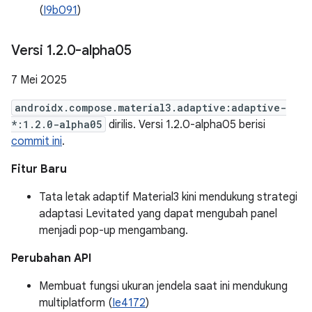
(
I9b091
)
Versi 1
.
2
.
0-alpha05
7 Mei 2025
androidx.compose.material3.adaptive:adaptive-
*:1.2.0-alpha05
dirilis. Versi 1.2.0-alpha05 berisi
commit ini
.
Fitur Baru
Tata letak adaptif Material3 kini mendukung strategi
adaptasi Levitated yang dapat mengubah panel
menjadi pop-up mengambang.
Perubahan API
Membuat fungsi ukuran jendela saat ini mendukung
multiplatform (
Ie4172
)