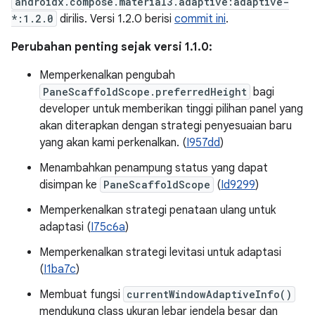
androidx.compose.material3.adaptive:adaptive-
*:1.2.0
dirilis. Versi 1.2.0 berisi
commit ini
.
Perubahan penting sejak versi 1.1.0:
Memperkenalkan pengubah
PaneScaffoldScope.preferredHeight
bagi
developer untuk memberikan tinggi pilihan panel yang
akan diterapkan dengan strategi penyesuaian baru
yang akan kami perkenalkan. (
I957dd
)
Menambahkan penampung status yang dapat
disimpan ke
PaneScaffoldScope
(
Id9299
)
Memperkenalkan strategi penataan ulang untuk
adaptasi (
I75c6a
)
Memperkenalkan strategi levitasi untuk adaptasi
(
I1ba7c
)
Membuat fungsi
currentWindowAdaptiveInfo()
mendukung class ukuran lebar jendela besar dan