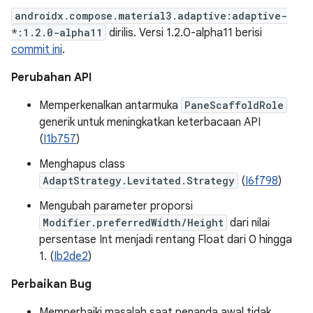
androidx.compose.material3.adaptive:adaptive-
*:1.2.0-alpha11
dirilis. Versi 1.2.0-alpha11 berisi
commit ini
.
Perubahan API
Memperkenalkan antarmuka
PaneScaffoldRole
generik untuk meningkatkan keterbacaan API
(
I1b757
)
Menghapus class
AdaptStrategy.Levitated.Strategy
(
I6f798
)
Mengubah parameter proporsi
Modifier.preferredWidth/Height
dari nilai
persentase Int menjadi rentang Float dari 0 hingga
1. (
Ib2de2
)
Perbaikan Bug
Memperbaiki masalah saat penanda awal tidak