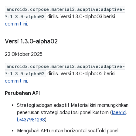
androidx.compose.material3.adaptive:adaptive-
*:1.3.0-alpha03
dirilis. Versi 1.3.0-alpha03 berisi
commit ini
.
Versi 1
.
3
.
0-alpha02
22 Oktober 2025
androidx.compose.material3.adaptive:adaptive-
*:1.3.0-alpha02
dirilis. Versi 1.3.0-alpha02 berisi
commit ini
.
Perubahan API
Strategi adegan adaptif Material kini memungkinkan
penerusan strategi adaptasi panel kustom (
Iae61d
,
b/437981298
)
Mengubah API urutan horizontal scaffold panel