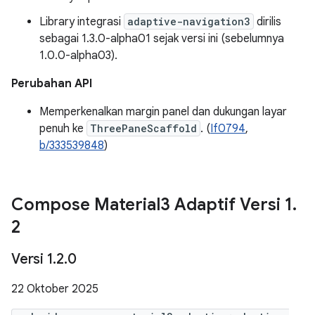
Library integrasi
adaptive-navigation3
dirilis
sebagai 1.3.0-alpha01 sejak versi ini (sebelumnya
1.0.0-alpha03).
Perubahan API
Memperkenalkan margin panel dan dukungan layar
penuh ke
ThreePaneScaffold
. (
If0794
,
b/333539848
)
Compose Material3 Adaptif Versi 1
.
2
Versi 1
.
2
.
0
22 Oktober 2025