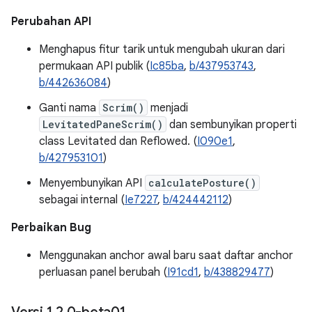
Perubahan API
Menghapus fitur tarik untuk mengubah ukuran dari
permukaan API publik (
Ic85ba
,
b/437953743
,
b/442636084
)
Ganti nama
Scrim()
menjadi
LevitatedPaneScrim()
dan sembunyikan properti
class Levitated dan Reflowed. (
I090e1
,
b/427953101
)
Menyembunyikan API
calculatePosture()
sebagai internal (
Ie7227
,
b/424442112
)
Perbaikan Bug
Menggunakan anchor awal baru saat daftar anchor
perluasan panel berubah (
I91cd1
,
b/438829477
)