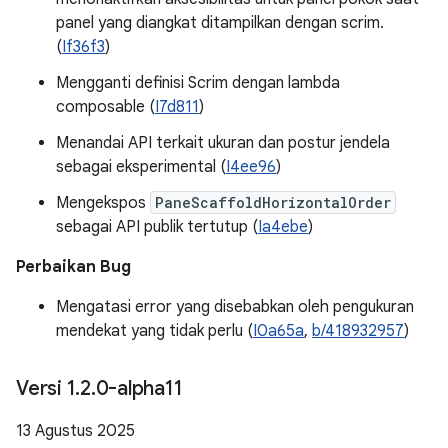
panel yang diangkat ditampilkan dengan scrim.
(
If36f3
)
Mengganti definisi Scrim dengan lambda
composable (
I7d811
)
Menandai API terkait ukuran dan postur jendela
sebagai eksperimental (
I4ee96
)
Mengekspos
PaneScaffoldHorizontalOrder
sebagai API publik tertutup (
Ia4ebe
)
Perbaikan Bug
Mengatasi error yang disebabkan oleh pengukuran
mendekat yang tidak perlu (
I0a65a
,
b/418932957
)
Versi 1
.
2
.
0-alpha11
13 Agustus 2025