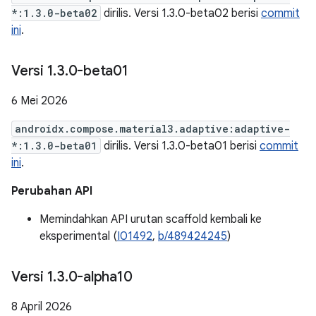
*:1.3.0-beta02
dirilis. Versi 1.3.0-beta02 berisi
commit
ini
.
Versi 1
.
3
.
0-beta01
6 Mei 2026
androidx.compose.material3.adaptive:adaptive-
*:1.3.0-beta01
dirilis. Versi 1.3.0-beta01 berisi
commit
ini
.
Perubahan API
Memindahkan API urutan scaffold kembali ke
eksperimental (
I01492
,
b/489424245
)
Versi 1
.
3
.
0-alpha10
8 April 2026