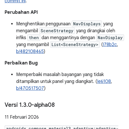
commit ini
.
Perubahan API
Menghentikan penggunaan
NavDisplays
yang
mengambil
SceneStrategy
yang dirangkai oleh
infiks
then
dan menggantinya dengan
NavDisplay
yang mengambil
List<SceneStrategy>
(
I78b2c
,
b/482108465
)
Perbaikan Bug
Memperbaiki masalah bayangan yang tidak
ditampilkan untuk panel yang diangkat. (
Ie6108
,
b/470517507
)
Versi 1
.
3
.
0-alpha08
11 Februari 2026
androidx.compose.material3.adaptive:adaptive-