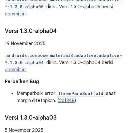
*:1.3.0-alpha05
dirilis. Versi 1.3.0-alpha05 berisi
commit ini
.
Versi 1
.
3
.
0-alpha04
19 November 2025
androidx.compose.material3.adaptive:adaptive-
*:1.3.0-alpha04
dirilis. Versi 1.3.0-alpha04 berisi
commit ini
.
Perbaikan Bug
Memperbaiki error
ThreePaneScaffold
saat
margin ditetapkan. (
2df348
)
Versi 1
.
3
.
0-alpha03
5 November 2025