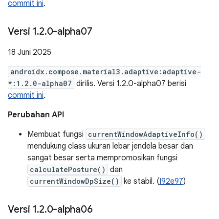
commit ini
.
Versi 1
.
2
.
0-alpha07
18 Juni 2025
androidx.compose.material3.adaptive:adaptive-
*:1.2.0-alpha07
dirilis. Versi 1.2.0-alpha07 berisi
commit ini
.
Perubahan API
Membuat fungsi
currentWindowAdaptiveInfo()
mendukung class ukuran lebar jendela besar dan
sangat besar serta mempromosikan fungsi
calculatePosture()
dan
currentWindowDpSize()
ke stabil. (
I92e97
)
Versi 1
.
2
.
0-alpha06