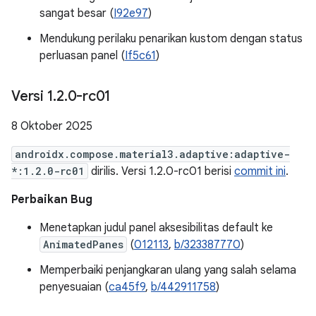
sangat besar (
I92e97
)
Mendukung perilaku penarikan kustom dengan status
perluasan panel (
If5c61
)
Versi 1
.
2
.
0-rc01
8 Oktober 2025
androidx.compose.material3.adaptive:adaptive-
*:1.2.0-rc01
dirilis. Versi 1.2.0-rc01 berisi
commit ini
.
Perbaikan Bug
Menetapkan judul panel aksesibilitas default ke
AnimatedPanes
(
012113
,
b/323387770
)
Memperbaiki penjangkaran ulang yang salah selama
penyesuaian (
ca45f9
,
b/442911758
)