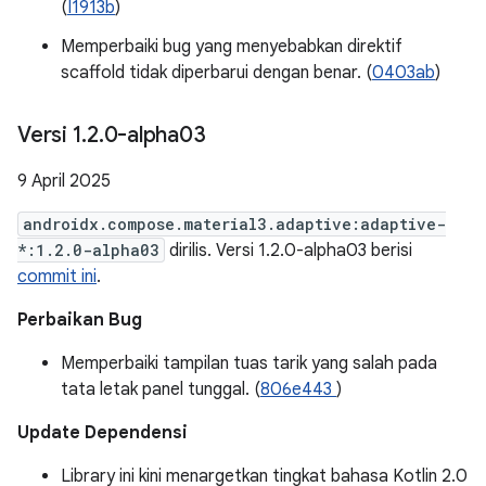
(
I1913b
)
Memperbaiki bug yang menyebabkan direktif
scaffold tidak diperbarui dengan benar. (
0403ab
)
Versi 1
.
2
.
0-alpha03
9 April 2025
androidx.compose.material3.adaptive:adaptive-
*:1.2.0-alpha03
dirilis. Versi 1.2.0-alpha03 berisi
commit ini
.
Perbaikan Bug
​​Memperbaiki tampilan tuas tarik yang salah pada
tata letak panel tunggal. (
806e443
)
Update Dependensi
Library ini kini menargetkan tingkat bahasa Kotlin 2.0