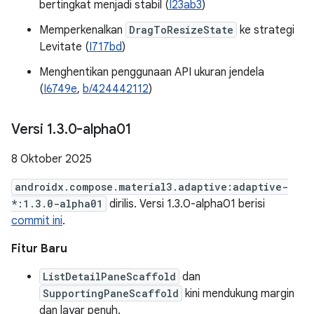
bertingkat menjadi stabil (
I23ab3
)
Memperkenalkan
DragToResizeState
ke strategi
Levitate (
I717bd
)
Menghentikan penggunaan API ukuran jendela
(
I6749e
,
b/424442112
)
Versi 1
.
3
.
0-alpha01
8 Oktober 2025
androidx.compose.material3.adaptive:adaptive-
*:1.3.0-alpha01
dirilis. Versi 1.3.0-alpha01 berisi
commit ini
.
Fitur Baru
ListDetailPaneScaffold
dan
SupportingPaneScaffold
kini mendukung margin
dan layar penuh.