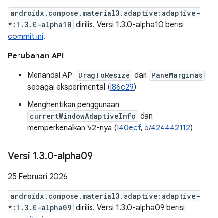
androidx.compose.material3.adaptive:adaptive-
*:1.3.0-alpha10
dirilis. Versi 1.3.0-alpha10 berisi
commit ini
.
Perubahan API
Menandai API
DragToResize
dan
PaneMarginas
sebagai eksperimental (
I86c29
)
Menghentikan penggunaan
currentWindowAdaptiveInfo
dan
memperkenalkan V2-nya (
I40ecf
,
b/424442112
)
Versi 1
.
3
.
0-alpha09
25 Februari 2026
androidx.compose.material3.adaptive:adaptive-
*:1.3.0-alpha09
dirilis. Versi 1.3.0-alpha09 berisi