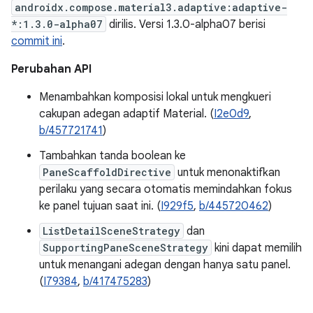
androidx.compose.material3.adaptive:adaptive-
*:1.3.0-alpha07
dirilis. Versi 1.3.0-alpha07 berisi
commit ini
.
Perubahan API
Menambahkan komposisi lokal untuk mengkueri
cakupan adegan adaptif Material. (
I2e0d9
,
b/457721741
)
Tambahkan tanda boolean ke
PaneScaffoldDirective
untuk menonaktifkan
perilaku yang secara otomatis memindahkan fokus
ke panel tujuan saat ini. (
I929f5
,
b/445720462
)
ListDetailSceneStrategy
dan
SupportingPaneSceneStrategy
kini dapat memilih
untuk menangani adegan dengan hanya satu panel.
(
I79384
,
b/417475283
)