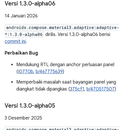
Versi 1
.
3
.
0-alpha06
14 Januari 2026
androidx.compose.material3.adaptive:adaptive-
*:1.3.0-alpha06
dirilis. Versi 1.3.0-alpha06 berisi
commit ini
.
Perbaikan Bug
Mendukung RTL dengan anchor perluasan panel
(
I0770b
,
b/467775639
)
Memperbaiki masalah saat bayangan panel yang
diangkat tidak dipangkas (
375cf1
,
b/470517507
)
Versi 1
.
3
.
0-alpha05
3 Desember 2025
androidx.compose.material3.adaptive:adaptive-