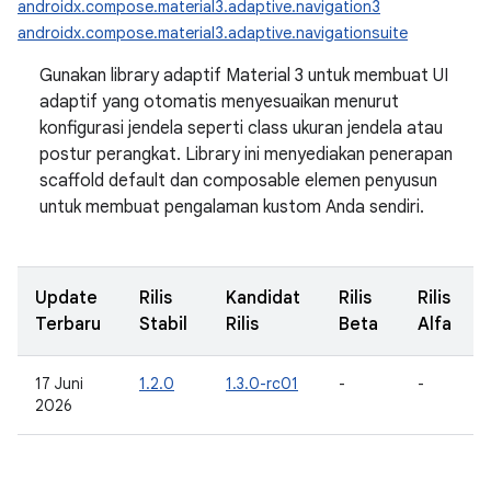
androidx.compose.material3.adaptive.navigation3
androidx.compose.material3.adaptive.navigationsuite
Gunakan library adaptif Material 3 untuk membuat UI
adaptif yang otomatis menyesuaikan menurut
konfigurasi jendela seperti class ukuran jendela atau
postur perangkat. Library ini menyediakan penerapan
scaffold default dan composable elemen penyusun
untuk membuat pengalaman kustom Anda sendiri.
Update
Rilis
Kandidat
Rilis
Rilis
Terbaru
Stabil
Rilis
Beta
Alfa
17 Juni
1.2.0
1.3.0-rc01
-
-
2026