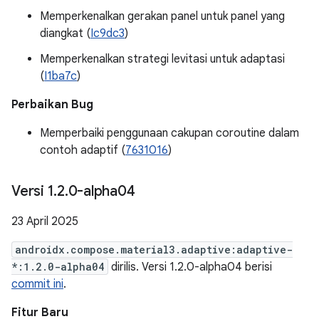
Memperkenalkan gerakan panel untuk panel yang
diangkat (
Ic9dc3
)
Memperkenalkan strategi levitasi untuk adaptasi
(
I1ba7c
)
Perbaikan Bug
Memperbaiki penggunaan cakupan coroutine dalam
contoh adaptif (
7631016
)
Versi 1
.
2
.
0-alpha04
23 April 2025
androidx.compose.material3.adaptive:adaptive-
*:1.2.0-alpha04
dirilis. Versi 1.2.0-alpha04 berisi
commit ini
.
Fitur Baru