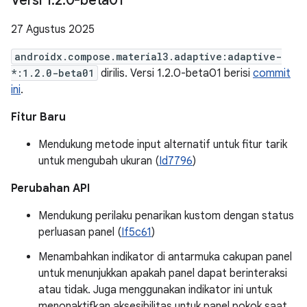
Versi 1
.
2
.
0-beta01
27 Agustus 2025
androidx.compose.material3.adaptive:adaptive-
*:1.2.0-beta01
dirilis. Versi 1.2.0-beta01 berisi
commit
ini
.
Fitur Baru
Mendukung metode input alternatif untuk fitur tarik
untuk mengubah ukuran (
Id7796
)
Perubahan API
Mendukung perilaku penarikan kustom dengan status
perluasan panel (
If5c61
)
Menambahkan indikator di antarmuka cakupan panel
untuk menunjukkan apakah panel dapat berinteraksi
atau tidak. Juga menggunakan indikator ini untuk
menonaktifkan aksesibilitas untuk panel pokok saat