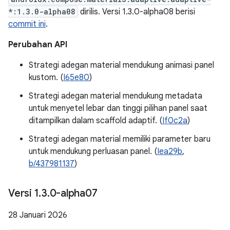
*:1.3.0-alpha08
dirilis. Versi 1.3.0-alpha08 berisi
commit ini
.
Perubahan API
Strategi adegan material mendukung animasi panel
kustom. (
I65e80
)
Strategi adegan material mendukung metadata
untuk menyetel lebar dan tinggi pilihan panel saat
ditampilkan dalam scaffold adaptif. (
If0c2a
)
Strategi adegan material memiliki parameter baru
untuk mendukung perluasan panel. (
Iea29b
,
b/437981137
)
Versi 1
.
3
.
0-alpha07
28 Januari 2026