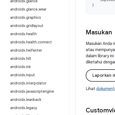
androidx
.
glance
}
androidx
.
glance
.
wear
androidx
.
graphics
androidx
.
gridlayout
Masukan
androidx
.
health
androidx
.
health
.
connect
Masukan Anda m
atau mempunyai 
androidx
.
heifwriter
dalam library i
androidx
.
hilt
diketahui denga
androidx
.
ink
androidx
.
input
Laporkan 
androidx
.
interpolator
Lihat
dokumenta
androidx
.
javascriptengine
androidx
.
leanback
androidx
.
legacy
Customvie