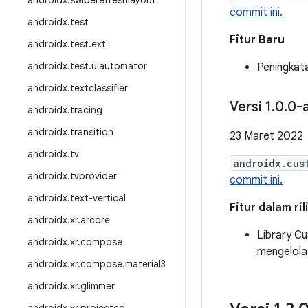
androidx
.
swiperefreshlayout
commit ini.
androidx
.
test
Fitur Baru
androidx
.
test
.
ext
androidx
.
test
.
uiautomator
Peningkat
androidx
.
textclassifier
Versi 1
.
0
.
0-
androidx
.
tracing
androidx
.
transition
23 Maret 2022
androidx
.
tv
androidx.cus
androidx
.
tvprovider
commit ini.
androidx
.
text-vertical
Fitur dalam ri
androidx
.
xr
.
arcore
Library C
androidx
.
xr
.
compose
mengelola 
androidx
.
xr
.
compose
.
material3
androidx
.
xr
.
glimmer