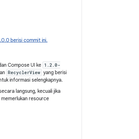
1.0.0 berisi commit ini.
 dan Compose UI ke
1.2.0-
nan
RecyclerView
yang berisi
tuk informasi selengkapnya.
ecara langsung, kecuali jika
g memerlukan resource