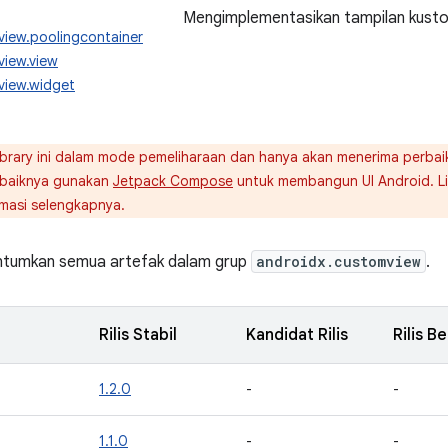
Mengimplementasikan tampilan kust
view.poolingcontainer
view.view
view.widget
brary ini dalam mode pemeliharaan dan hanya akan menerima perbaika
ebaiknya gunakan
Jetpack Compose
untuk membangun UI Android. L
masi selengkapnya.
antumkan semua artefak dalam grup
androidx.customview
.
Rilis Stabil
Kandidat Rilis
Rilis B
1.2.0
-
-
1.1.0
-
-