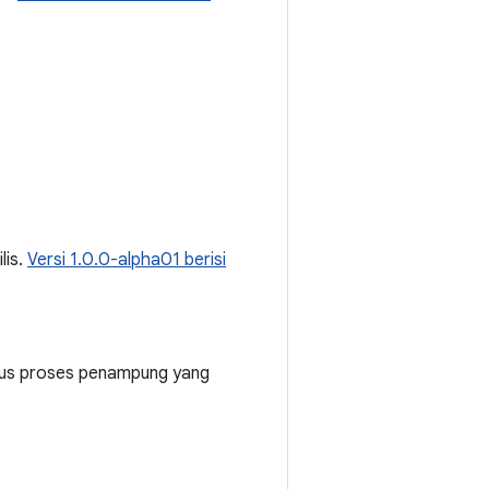
ilis.
Versi 1.0.0-alpha01 berisi
klus proses penampung yang