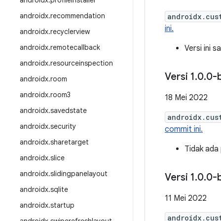
androidx
.
profileinstaller
androidx
.
recommendation
androidx.cus
ini.
androidx
.
recyclerview
androidx
.
remotecallback
Versi ini 
androidx
.
resourceinspection
Versi 1
.
0
.
0-
androidx
.
room
androidx
.
room3
18 Mei 2022
androidx
.
savedstate
androidx.cus
androidx
.
security
commit ini.
androidx
.
sharetarget
Tidak ada
androidx
.
slice
androidx
.
slidingpanelayout
Versi 1
.
0
.
0-
androidx
.
sqlite
11 Mei 2022
androidx
.
startup
androidx.cus