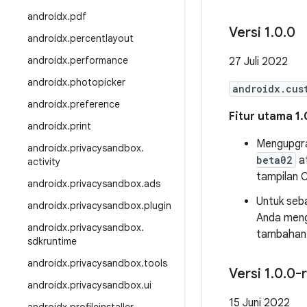
androidx
.
pdf
Versi 1
.
0
.
0
androidx
.
percentlayout
androidx
.
performance
27 Juli 2022
androidx
.
photopicker
androidx.cus
androidx
.
preference
Fitur utama 1.
androidx
.
print
Mengupg
androidx
.
privacysandbox
.
beta02
at
activity
tampilan 
androidx
.
privacysandbox
.
ads
Untuk seba
androidx
.
privacysandbox
.
plugin
Anda men
androidx
.
privacysandbox
.
tambahan 
sdkruntime
androidx
.
privacysandbox
.
tools
Versi 1
.
0
.
0-
androidx
.
privacysandbox
.
ui
15 Juni 2022