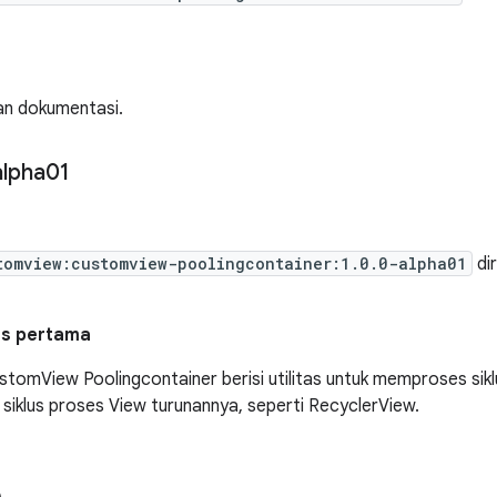
an dokumentasi.
alpha01
tomview:customview-poolingcontainer:1.0.0-alpha01
dir
lis pertama
ustomView Poolingcontainer berisi utilitas untuk memproses si
siklus proses View turunannya, seperti RecyclerView.