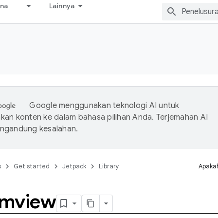
ana
Lainnya
Google menggunakan teknologi AI untuk
an konten ke dalam bahasa pilihan Anda. Terjemahan AI
ngandung kesalahan.
s
Get started
Jetpack
Library
Apakah
omview