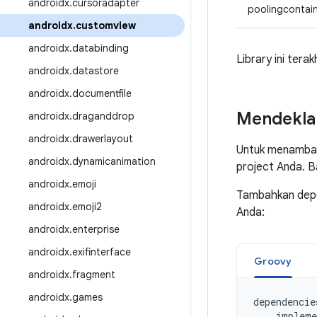
androidx
.
cursoradapter
poolingcontai
androidx
.
customview
androidx
.
databinding
Library ini tera
androidx
.
datastore
androidx
.
documentfile
Mendekla
androidx
.
draganddrop
androidx
.
drawerlayout
Untuk menambah
androidx
.
dynamicanimation
project Anda. 
androidx
.
emoji
Tambahkan depen
androidx
.
emoji2
Anda:
androidx
.
enterprise
androidx
.
exifinterface
Groovy
androidx
.
fragment
androidx
.
games
dependencie
impleme