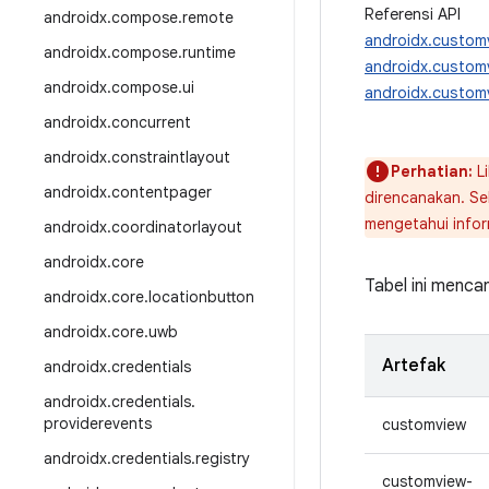
Referensi API
androidx
.
compose
.
remote
androidx.custom
androidx
.
compose
.
runtime
androidx.custom
androidx
.
compose
.
ui
androidx.custom
androidx
.
concurrent
androidx
.
constraintlayout
Perhatian:
Li
androidx
.
contentpager
direncanakan. S
mengetahui infor
androidx
.
coordinatorlayout
androidx
.
core
Tabel ini menc
androidx
.
core
.
locationbutton
androidx
.
core
.
uwb
Artefak
androidx
.
credentials
androidx
.
credentials
.
providerevents
customview
androidx
.
credentials
.
registry
customview-