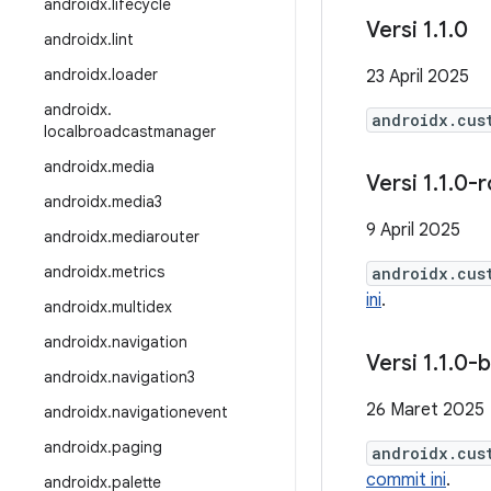
androidx
.
lifecycle
Versi 1
.
1
.
0
androidx
.
lint
androidx
.
loader
23 April 2025
androidx
.
androidx.cus
localbroadcastmanager
androidx
.
media
Versi 1
.
1
.
0-r
androidx
.
media3
9 April 2025
androidx
.
mediarouter
androidx
.
metrics
androidx.cus
ini
.
androidx
.
multidex
androidx
.
navigation
Versi 1
.
1
.
0-b
androidx
.
navigation3
26 Maret 2025
androidx
.
navigationevent
androidx
.
paging
androidx.cus
commit ini
.
androidx
.
palette