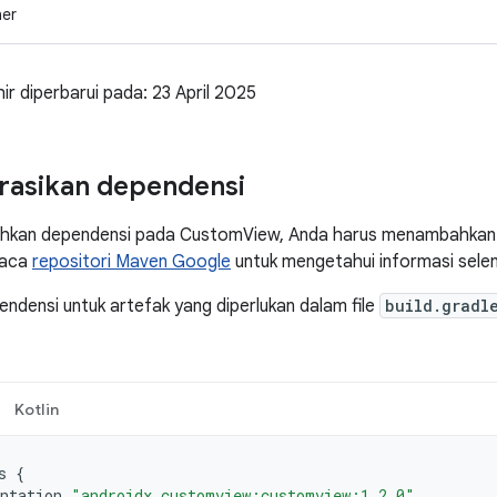
ner
khir diperbarui pada: 23 April 2025
rasikan dependensi
kan dependensi pada CustomView, Anda harus menambahkan 
Baca
repositori Maven Google
untuk mengetahui informasi sele
densi untuk artefak yang diperlukan dalam file
build.gradl
Kotlin
s
{
ntation
"androidx.customview:customview:1.2.0"