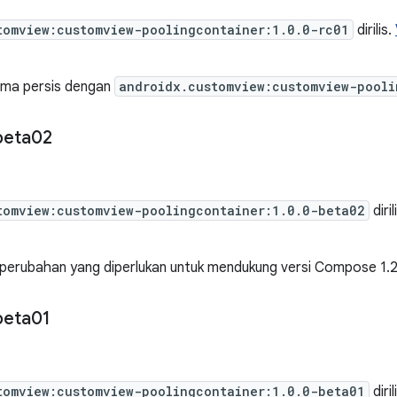
tomview:customview-poolingcontainer:1.0.0-rc01
dirilis.
sama persis dengan
androidx.customview:customview-pooli
beta02
tomview:customview-poolingcontainer:1.0.0-beta02
diril
 perubahan yang diperlukan untuk mendukung versi Compose 1.
beta01
tomview:customview-poolingcontainer:1.0.0-beta01
diril