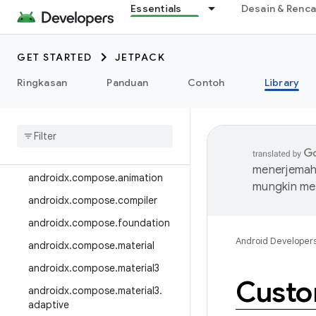
Essentials
Desain & Renc
androidx.camera.media3
androidx.camera.viewfinder
GET STARTED
JETPACK
androidx.car
Ringkasan
Panduan
Contoh
Library
androidx.car.app
androidx
.
cardview
androidx
.
collection
androidx
.
compose
menerjemahk
androidx
.
compose
.
animation
mungkin me
androidx
.
compose
.
compiler
androidx
.
compose
.
foundation
Android Developer
androidx
.
compose
.
material
androidx
.
compose
.
material3
Cust
androidx
.
compose
.
material3
.
adaptive