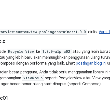
tomview:customview-poolingcontainer:1.0.0
dirilis.
Versi 
0.0
rade
RecyclerView
ke
1.3.0-alpha02
atau yang lebih baru
au yang lebih baru akan memungkinkan penggunaan ulang turu
Compose dengan performa yang baik. Lihat
postingan blog ini
un
gian besar pengguna, Anda tidak perlu menggunakan library ini s
gembangkan
ViewGroup
seperti RecyclerView atau View yan
agar benar-benar hilang saat dihapus (seperti Compose).
rc01