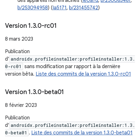
des appareils non enracinés (
Ie0a7d
,
b/250083467
,
b/253094958
) (
Ia5171
,
b/231455742
)
Version 1
.
3
.
0-rc01
8 mars 2023
Publication
d'
androidx.profileinstaller:profileinstaller:1.3.
0-rc01
sans modification par rapport à la dernière
version bêta.
Liste des commits de la version 1.3.0-rc01
Version 1
.
3
.
0-beta01
8 février 2023
Publication
d'
androidx.profileinstaller:profileinstaller:1.3.
0-beta01
.
Liste des commits de la version 1.3.0-beta01