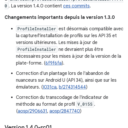
0
. La version 1.4.0 contient
ces commits
.
Changements importants depuis la version 1.3.0
ProfileInstaller
est désormais compatible avec
la capture/l'installation de profils sur les API 35 et
versions ultérieures. Les mises à jour de
ProfileInstaller
ne devraient plus être
nécessaires pour les mises à jour de la version de la
plate-forme. (
6f9f6fa
).
Correction d'un plantage lors de l'abandon de
nuanceurs sur Android U (API 34), ainsi que sur les
émulateurs. (
I031ca
,
b/274314544
)
Correction du transcodage de l'indicateur de
méthode au format de profil
V_015S
.
(
aosp/2906631
,
aosp/2847740
)
Version 1
.
4
.
0-rc01