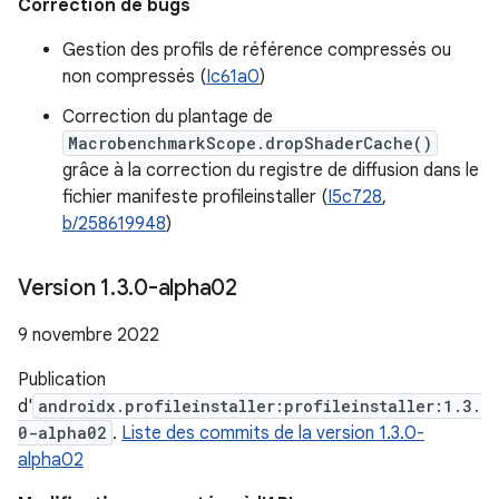
Correction de bugs
Gestion des profils de référence compressés ou
non compressés (
Ic61a0
)
Correction du plantage de
MacrobenchmarkScope.dropShaderCache()
grâce à la correction du registre de diffusion dans le
fichier manifeste profileinstaller (
I5c728
,
b/258619948
)
Version 1
.
3
.
0-alpha02
9 novembre 2022
Publication
d'
androidx.profileinstaller:profileinstaller:1.3.
0-alpha02
.
Liste des commits de la version 1.3.0-
alpha02