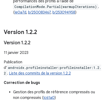
performances des profils à l'aide de
CompilationMode.Partial(warmupIterations)
.
(
Ie0a7d
,
b/250083467
,
b/253094958
)
Version 1
.
2
.
2
Version 1
.
2
.
2
11 janvier 2023
Publication
d'
androidx.profileinstaller:profileinstaller:1.2.
2
.
Liste des commits de la version 1.2.2
Correction de bugs
Gestion des profils de référence compressés ou
non compressés (
Ic61a0
)