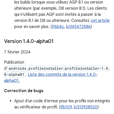
les builds lorsque vous utilisez AGP 8.1 ou version
ultérieure (par exemple, D8 version 8.1). Les clients
qui n'utilisent pas AGP sont invités à passer à la
version 8.1 de D8 ou ultérieure. Consultez
cet article
pour en savoir plus. (
If6b4c
,
b/345472586
)
Version 1
.
4
.
0-alpha01
7 février 2024
Publication
d'
androidx.profileinstaller:profileinstaller:1.4.
0-alpha01
.
Liste des commits de la version 1.4.0-
alpha01.
Correction de bugs
Ajout d'un code d'erreur pour les profils non intégrés
au vérificateur de profil. (
Ifb109
,
b/313928520
)