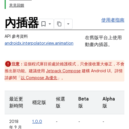
意見回饋
內插器
使用者指南
API 參考資料
在舊版平台上使用
androidx.interpolator.view.animation
動畫內插器。
注意：
這個程式庫目前處於維護模式，只會接收重大修正，不會
推出新功能。建議使用
Jetpack Compose
建構 Android UI。詳情
請參閱「
以 Compose 為優先
」。
最近更
候選
Beta
Alpha
穩定版
新時間
版
版
版
2018
1.0.0
-
-
-
年 9 月