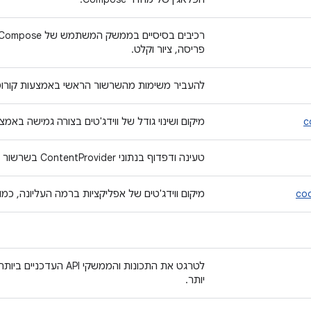
פריסה, ציור וקלט.
להעביר משימות מהשרשור הראשי באמצעות קורוטינות ולנצל את 
c
מיקום ושינוי גודל של ווידג'טים בצורה גמישה באמצע
טעינה ודפדוף בנתוני ContentProvider בשרשור ברקע.
coo
מיקום ווידג'טים של אפליקציות ברמה העליונה, כמו AppBarLayout ו-FloatingActionButton
לטרגט את התכונות והממש
יותר.