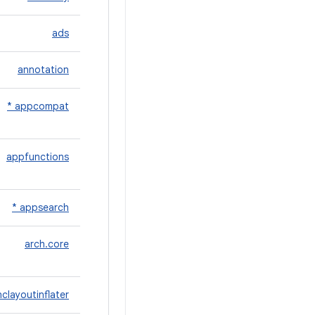
ads
annotation
appcompat *
appfunctions
appsearch *
arch.core
clayoutinflater