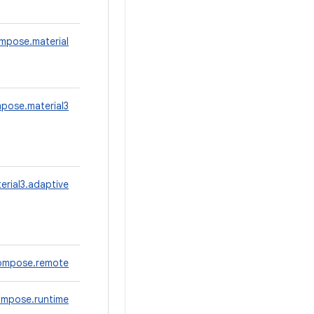
mpose.material
pose.material3
rial3.adaptive
ompose.remote
mpose.runtime