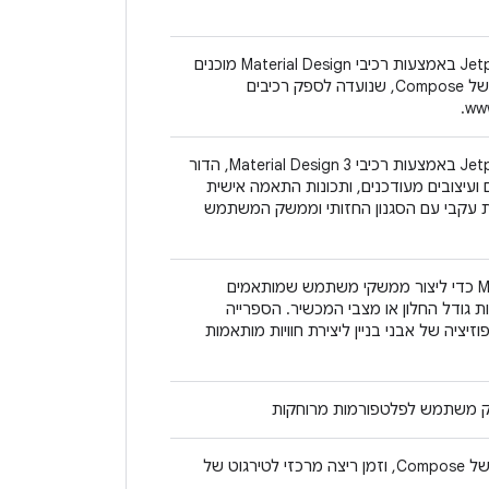
אפשר ליצור ממשקי משתמש של Jetpack Compose באמצעות רכיבי Material Design מוכנים
לשימוש. זוהי נקודת הכניסה ברמה הגבוהה ביותר של Compose, שנועדה לספק רכיבים
אפשר ליצור ממשקי משתמש של Jetpack Compose באמצעות רכיבי Material Design 3, הדור
Mate. Material 3 כולל רכיבים ועיצובים מעודכנים, ותכונות התאמה אישית
מתוכנן להיות עקבי עם הסגנון החזותי וממשק המשתמש
אפשר להשתמש בספריית ההתאמה של Material 3 כדי ליצור ממשקי משתמש שמותאמים
 גודל החלון או מצבי המכשיר. הספרייה
 ורכיבי קומפוזיציה של אבני בניין ליצירת חוויות מותאמות
אבני בניין בסיסיות של מודל התכנות וניהול המצב של Compose, וזמן ריצה מרכזי לטירגוט של