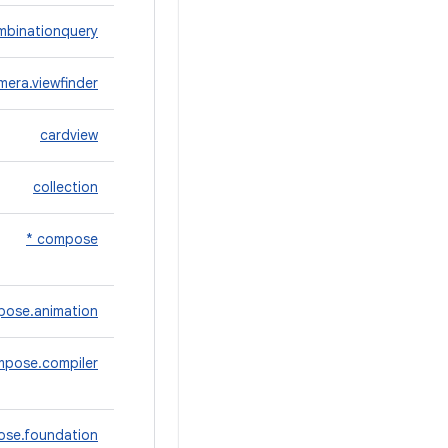
mbinationquery
mera.viewfinder
cardview
collection
compose *
ose.animation
pose.compiler
se.foundation