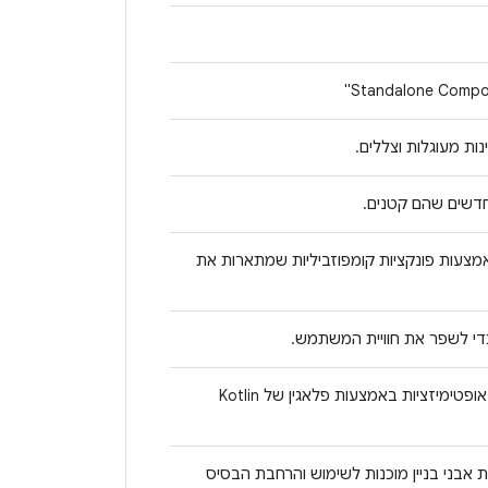
Standalone Compos
חדשים שהם קטנים.
צעות פונקציות קומפוזביליות שמתארות את
שינוי פונקציות עם הערה @Composable והפעלת אופטימיזציות באמצעות פלאגין של Kotlin
ת ל-Jetpack Compose באמצעות אבני בניין מוכנות לשימוש והרחבת הבסיס