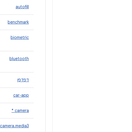
autofill
benchmark
biometric
bluetooth
דפדפן
car-app
camera *
camera.media3