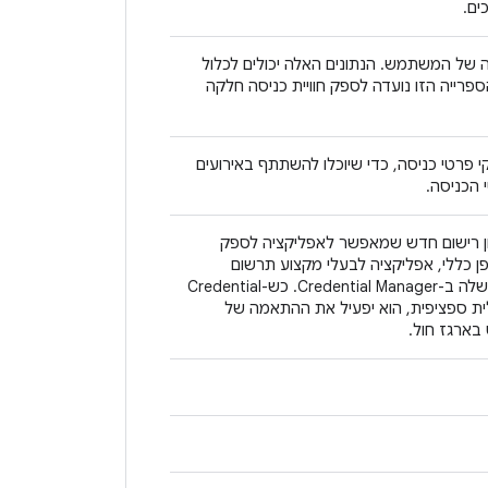
 של המשתמש. הנתונים האלה יכולים לכלול
פרייה הזו נועדה לספק חוויית כניסה חלקה
זו מספקת קבוצה של ממשקי API לספקי פרטי כניסה, כדי שיוכלו להשתתף באירועים
 הכניסה.
נון רישום חדש שמאפשר לאפליקציה לספק
פן כללי, אפליקציה לבעלי מקצוע תרשום
מראש את כל התעודות הדיגיטליות הפוטנציאליות שלה ב-Credential Manager. כש-Credential
יטלית ספציפית, הוא יפעיל את ההתאמה של
ארגז חול.