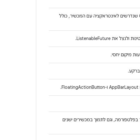
רכיבים בסיסיים בממשק המשתמש של Compose שנדרשים לאינטראקציה עם המכשיר, כולל
ListenableFuture.
ות מיקום יחסי.
.
קי API העדכניים ביותר בפלטפורמה, וגם לתמוך במכשירים ישנים