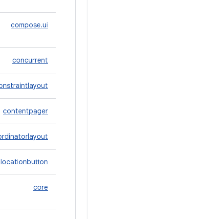
compose.ui
concurrent
onstraintlayout
contentpager
rdinatorlayout
locationbutton
core