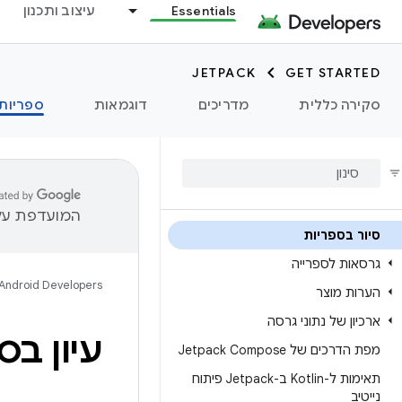
Essentials
עיצוב ותכנון
JETPACK
GET STARTED
סקירה כללית
מדריכים
דוגמאות
ספריות
המועדפת עלי
סיור בספריות
גרסאות לספרייה
Android Developers
הערות מוצר
ארכיון של נתוני גרסה
עיון בספריות k
מפת הדרכים של Jetpack Compose
תאימות ל-Kotlin ב-Jetpack פיתוח
נייטיב