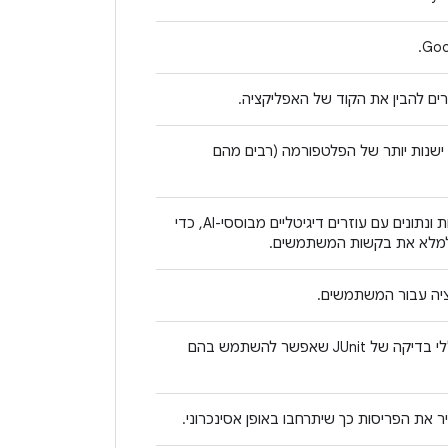
ים להבין את הקוד של האפליקציה.
מאפשרת גישה לממשקי API חדשים בגרסאות API ישנות יותר של הפלטפורמה (רבים מהם
ההרשאה מאפשרת לאפליקציות לשתף פונקציונליות ונתונים עם עוזרים דיגיטליים מבוססי-AI, כדי
 ולמלא את בקשות המשתמשים.
קציה עבור המשתמשים.
ספריית עזר לתלות בארכיטקטורה אחרת, כולל כללי בדיקה של JUnit שאפשר להשתמש בהם
את הפריסות כך שיתרחבו באופן אסינכרוני.