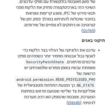
של סשן מאובטח בתקשורת עם ספקי עדכונים.
השינוי הזה בארכיטקטורה מחזק את הלקוח מפני
תנאי מירוץ של IPC, ומונע קריסות ושגיאות
בחיבור שיכולות להתרחש במהלך פסק זמן של
קורוטינה או ניתוקים לא צפויים של שירותים.
)
I2cf65
(
תיקוני באגים
עדכנו את הלוגיקה של הגילוי בצד הלקוח כדי
לאכוף גבול אבטחה מחמיר יותר כשמזהים ספקי
עדכונים מהימנים. ‫
SecurityPatchState
מאמתת עכשיו באופן מפורש שלמארחים יש
הרשאה של
android.permission.READ_PRIVILEGED_PHO
NE_STATE
. כך נמנעת התחזות פוטנציאלית של
אפליקציות צד שלישי שנטענו מראש במחיצת
המערכת, ומובטח שהספק הוא רכיב מערכת
לגיטימי. (
I3464b
)