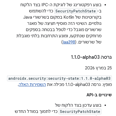
בוצע רפקטורינג של לוגיקת ה-IPC בצד הלקוח
ב-
SecurityPatchState
כדי להשתמש
בקורוטינות של Kotlin במקום בשרשורי Java
גולמיים. השינוי הזה מוסיף חציצה של מאגר
שרשורים מוגבל כדי לטפל בבטחה בספקים
מרוחקים שנתקעו, ומונע התרחבות בלתי מוגבלת
של שרשורים. (
Iaa398
)
גרסה ‎1
0-alpha03
.
1
.
‫25 במרץ 2026
androidx.security:security-state:1.1.0-alpha03
מופץ. גרסה ‎1.1.0-alpha03 מכילה את
השמירות האלה
.
שינויים ב-API
בוצע עדכון בצד הלקוח של
SecurityPatchState
כדי לתמוך במודל החדש