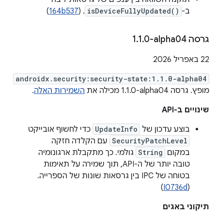
ב-
isDeviceFullyUpdated()
. (
164b537
)
גרסה ‎1
0-alpha04
.
1
.
‫22 באפריל 2026
androidx.security:security-state:1.1.0-alpha04
מופץ. גרסה ‎1.1.0-alpha04 מכילה את
השמירות האלה
.
שינויים ב-API
בוצע עדכון של
UpdateInfo
כדי לחשוף אובייקט
SecurityPatchLevel
עם הקלדה חזקה
במקום
String
גולמי. כך מתקבלת ארגונומיה
טובה יותר של ה-API, תוך שמירה על תאימות
בטוחה של IPC בין גרסאות שונות של הספרייה.
)
I0736d
(
תיקוני באגים