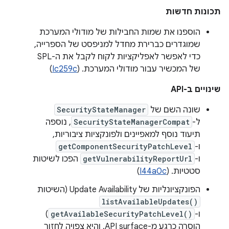
תכונות חדשות
הוספנו את שמות החבילות של מודולי המערכת
שמוגדרים כברירת מחדל למניפסט של הספרייה,
כדי לאפשר לאפליקציות לקוח לקבל את ה-SPL
של המכשיר עבור מודולי המערכת. (
Ic259c
)
שינויים ב-API
שונה השם של
SecurityStateManager
ל-
SecurityStateManagerCompat
, נוספה
תיעוד נוסף למאפיינים ולפונקציות ציבוריות,
ו-
getComponentSecurityPatchLevel
ו-
getVulnerabilityReportUrl
הפכו לשיטות
סטטיות. (
I44a0c
)
הפונקציונליות של Update Availability (השיטות
listAvailableUpdates()
ו-
getAvailableSecurityPatchLevel()
)
הוסרה כרגע מ-API surface, והיא צפויה לחזור