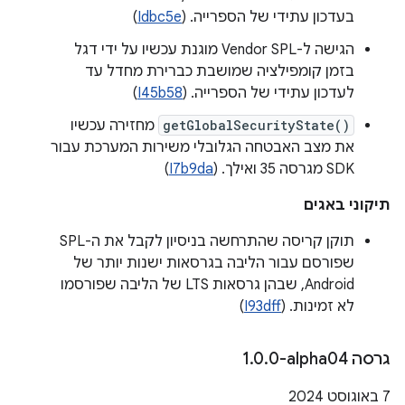
בעדכון עתידי של הספרייה. (
Idbc5e
)
הגישה ל-Vendor SPL מוגנת עכשיו על ידי דגל
בזמן קומפילציה שמושבת כברירת מחדל עד
לעדכון עתידי של הספרייה. (
I45b58
)
getGlobalSecurityState()
מחזירה עכשיו
את מצב האבטחה הגלובלי משירות המערכת עבור
SDK מגרסה 35 ואילך. (
I7b9da
)
תיקוני באגים
תוקן קריסה שהתרחשה בניסיון לקבל את ה-SPL
שפורסם עבור הליבה בגרסאות ישנות יותר של
Android, שבהן גרסאות LTS של הליבה שפורסמו
לא זמינות. (
I93dff
)
גרסה ‎1
0-alpha04
.
0
.
‫7 באוגוסט 2024