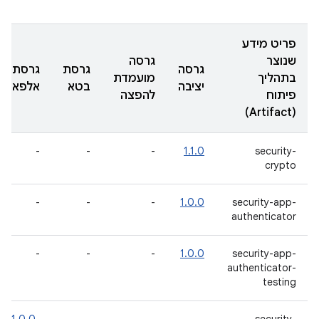
פריט מידע
שנוצר
גרסה
גרסה
גרסת
גרסת
בתהליך
מועמדת
יציבה
בטא
אלפא
פיתוח
להפצה
(Artifact)
-
-
-
1.1.0
security-
crypto
-
-
-
1.0.0
security-app-
authenticator
-
-
-
1.0.0
security-app-
authenticator-
testing