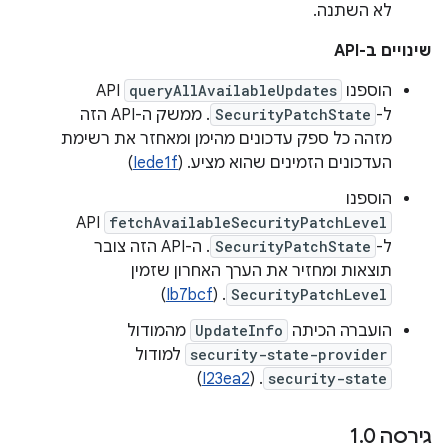
לא השתנה.
שינויים ב-API
הוספנו
queryAllAvailableUpdates
API
ל-
SecurityPatchState
. ממשק ה-API הזה
מזהה כל ספק עדכונים מהימן ומאחזר את רשימת
העדכונים הזמינים שהוא מציע. (
Iede1f
)
הוספנו
API
fetchAvailableSecurityPatchLevel
ל-
SecurityPatchState
. ה-API הזה צובר
תוצאות ומחזיר את הערך האחרון שזמין
)
Ib7bcf
. (
SecurityPatchLevel
הועברה הכיתה
UpdateInfo
מהמודול
security-state-provider
למודול
)
I23ea2
. (
security-state
גירסה 1
0
.