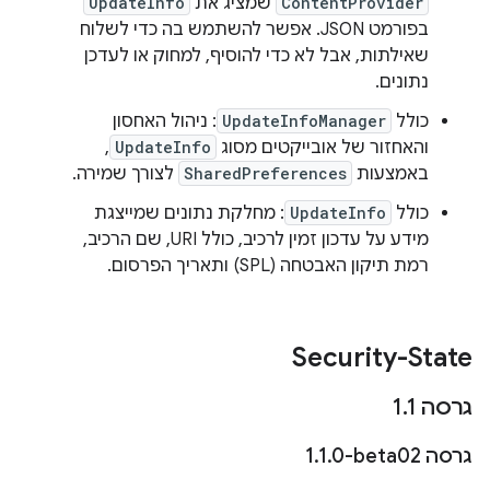
ContentProvider
שמציג את
UpdateInfo
בפורמט JSON. אפשר להשתמש בה כדי לשלוח
שאילתות, אבל לא כדי להוסיף, למחוק או לעדכן
נתונים.
כולל
UpdateInfoManager
: ניהול האחסון
והאחזור של אובייקטים מסוג
UpdateInfo
,
באמצעות
SharedPreferences
לצורך שמירה.
כולל
UpdateInfo
: מחלקת נתונים שמייצגת
מידע על עדכון זמין לרכיב, כולל URI, שם הרכיב,
רמת תיקון האבטחה (SPL) ותאריך הפרסום.
Security-State
גרסה 1
1
.
גרסה ‎1
0-beta02
.
1
.