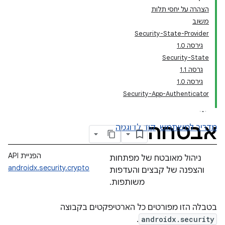
הצהרה על יחסי תלות
משוב
Security-State-Provider
גירסה 1.0
Security-State
גרסה 1.1
גירסה 1.0
Security-App-Authenticator
אבטחה
מדריך למשתמש
קוד לדוגמה
הפניית API
ניהול מאובטח של מפתחות
androidx.security.crypto
והצפנה של קבצים והעדפות
משותפות.
בטבלה הזו מפורטים כל הארטיפקטים בקבוצה
.
androidx.security