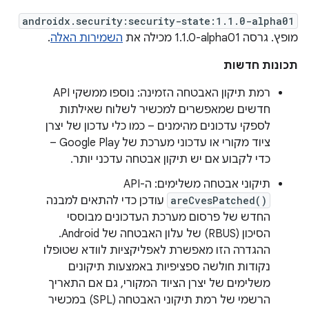
androidx.security:security-state:1.1.0-alpha01
מופץ. גרסה ‎1.1.0-alpha01 מכילה את
השמירות האלה
.
תכונות חדשות
רמת תיקון האבטחה הזמינה: נוספו ממשקי API
חדשים שמאפשרים למכשיר לשלוח שאילתות
לספקי עדכונים מהימנים – כמו כלי עדכון של יצרן
ציוד מקורי או עדכוני מערכת של Google Play –
כדי לקבוע אם יש תיקון אבטחה עדכני יותר.
תיקוני אבטחה משלימים: ה-API‏
areCvesPatched()
עודכן כדי להתאים למבנה
החדש של פרסום מערכת העדכונים מבוססי
הסיכון (RBUS) של עלון האבטחה של Android.
ההגדרה הזו מאפשרת לאפליקציות לוודא שטופלו
נקודות חולשה ספציפיות באמצעות תיקונים
משלימים של יצרן הציוד המקורי, גם אם התאריך
הרשמי של רמת תיקוני האבטחה (SPL) במכשיר