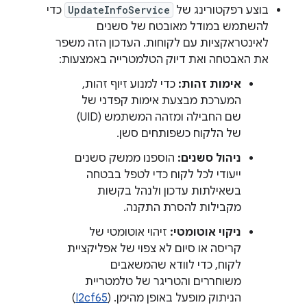
בוצע רפקטורינג של
UpdateInfoService
כדי
להשתמש במודל מאובטח של סשנים
לאינטראקציות עם לקוחות. העדכון הזה משפר
את האבטחה ואת דיוק הטלמטרייה באמצעות:
אימות זהות:
כדי למנוע זיוף זהות,
המערכת מבצעת אימות קפדני של
שם החבילה ומזהה המשתמש (UID)
של הלקוח כשפותחים סשן.
ניהול סשנים:
הוספנו ממשק סשנים
ייעודי לכל לקוח כדי לטפל בבטחה
בשאילתות עדכון ולנהל בקשות
מקבילות להסרת התקנה.
ניקוי אוטומטי:
זיהוי אוטומטי של
קריסה או סיום לא צפוי של אפליקציית
לקוח, כדי לוודא שהמשאבים
משוחררים והטריגר של טלמטריית
הניתוק מופעל באופן מהימן. (
I2cf65
)