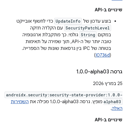
שינויים ב-API
בוצע עדכון של
UpdateInfo
כדי לחשוף אובייקט
SecurityPatchLevel
עם הקלדה חזקה
במקום
String
גולמי. כך מתקבלת ארגונומיה
טובה יותר של ה-API, תוך שמירה על תאימות
בטוחה של IPC בין גרסאות שונות של הספרייה.
)
I0736d
(
גרסה ‎1
0-alpha03
.
0
.
‫25 במרץ 2026
androidx.security:security-state-provider:1.0.0-
alpha03
מופץ. גרסה ‎1.0.0-alpha03 מכילה את
השמירות
האלה
.
שינויים ב-API