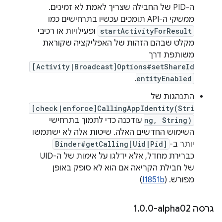
ה-PID של החבילה שצריך לאמת לא זמינים.
ממשקי ה-API תומכים עכשיו בתרחישים כמו
startActivityForResult
ופעילויות או רכיבי
מקלט שבהם הזהות של האפליקציה שקוראת
משותפת דרך
[Activity|Broadcast]Options#setShareId
.
entityEnabled
התנהגות של
[check|enforce]CallingAppIdentity(Stri
ng, String)
עודכנה כדי לתמוך בתרחישי
השימוש החדשים האלה. שיטות אלה לא ישתמשו
יותר ב-
Binder#getCalling[Uid|Pid]
כברירת מחדל, אלא ידלגו על אימות של ה-UID
של חבילת הקריאה אם הוא לא סופק באופן
מפורש. (
I1851b
)
גרסה ‎1
0-alpha02
.
0
.