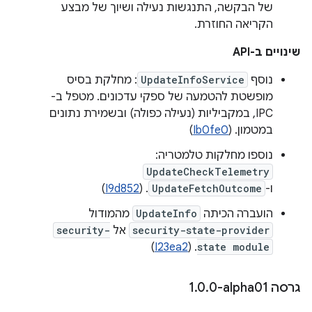
של הבקשה, התנגשות נעילה ושיוך של מבצע
הקריאה החוזרת.
שינויים ב-API
נוסף
UpdateInfoService
: מחלקת בסיס
מופשטת להטמעה של ספקי עדכונים. מטפל ב-
IPC, במקביליות (נעילה כפולה) ובשמירת נתונים
במטמון. (
Ib0fe0
)
נוספו מחלקות טלמטריה:
UpdateCheckTelemetry
ו-
UpdateFetchOutcome
. (
I9d852
)
הועברה הכיתה
UpdateInfo
מהמודול
security-state-provider
אל
security-
)
I23ea2
. (
state module
גרסה ‎1
0-alpha01
.
0
.