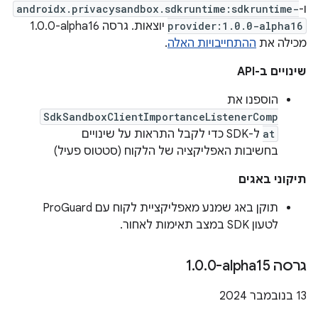
ו-
androidx.privacysandbox.sdkruntime:sdkruntime-
provider:1.0.0-alpha16
יוצאות. גרסה ‎1.0.0-alpha16
מכילה את
ההתחייבויות האלה
.
שינויים ב-API
הוספנו את
SdkSandboxClientImportanceListenerComp
at
ל-SDK כדי לקבל התראות על שינויים
בחשיבות האפליקציה של הלקוח (סטטוס פעיל)
תיקוני באגים
תוקן באג שמנע מאפליקציית לקוח עם ProGuard
לטעון SDK במצב תאימות לאחור.
גרסה ‎1
0-alpha15
.
0
.
‫13 בנובמבר 2024