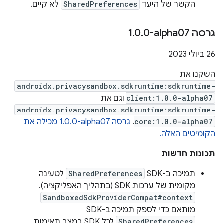
הקשר של היעד
SharedPreferences
לא קיים.
גרסה ‎1
0-alpha07
.
0
.
‫26 ביולי 2023
השקנו את
androidx.privacysandbox.sdkruntime:sdkruntime-
client:1.0.0-alpha07
וגם את
androidx.privacysandbox.sdkruntime:sdkruntime-
core:1.0.0-alpha07
.
גרסה ‎1.0.0-alpha07 מכילה את
הקומיטים האלה.
תכונות חדשות
תמיכה ב-SDK
SharedPreferences
לטעינה
מקומית של ערכות SDK (בתהליך האפליקציה).
SandboxedSdkProviderCompat#context
מותאם כדי לספק תמיכה ב-SDK
SharedPreferences
לכל SDK במצב תאימות