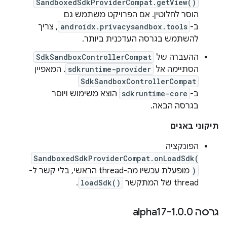
SandboxedSdkProviderCompat.getView()
הוסר לחלוטין. אם הפרויקט משתמש גם
ב-
androidx.privacysandbox.tools
, צריך
להשתמש בגרסה העדכנית ביותר.
ההעברה של
SdkSandboxControllerCompat
הסתיימה אל
sdkruntime-provider
. המאפיין
SdkSandboxControllerCompat
ב-
sdkruntime-core
הוצא משימוש ויוסר
בגרסה הבאה.
תיקוני באגים
הפונקציה
SandboxedSdkProviderCompat.onLoadSdk(
)
מופעלת עכשיו מה-thread הראשי, בלי קשר ל-
thread של המתקשר
loadSdk()
.
גרסה 1
0-alpha17
.
0
.