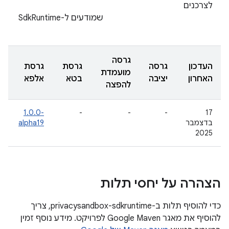
לצרכנים
שמודעים ל-SdkRuntime
גרסה
העדכון
גרסה
גרסת
גרסת
מועמדת
האחרון
יציבה
בטא
אלפא
להפצה
‎1.0.0-
-
-
-
‫17
בדצמבר
alpha19
2025
הצהרה על יחסי תלות
כדי להוסיף תלות ב-privacysandbox-sdkruntime, צריך
להוסיף את מאגר Google Maven לפרויקט. מידע נוסף זמין