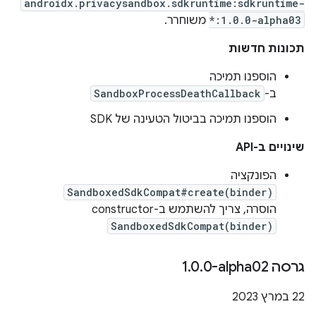
androidx.privacysandbox.sdkruntime:sdkruntime-
*:1.0.0-alpha03
משוחרר.
תכונות חדשות
הוספנו תמיכה
ב-
SandboxProcessDeathCallback
הוספנו תמיכה בביטול הטעינה של SDK
שינויים ב-API
הפונקציה
SandboxedSdkCompat#create(binder)
הוסרה, צריך להשתמש ב-constructor
SandboxedSdkCompat(binder)
גרסה ‎1
0-alpha02
.
0
.
‫22 במרץ 2023