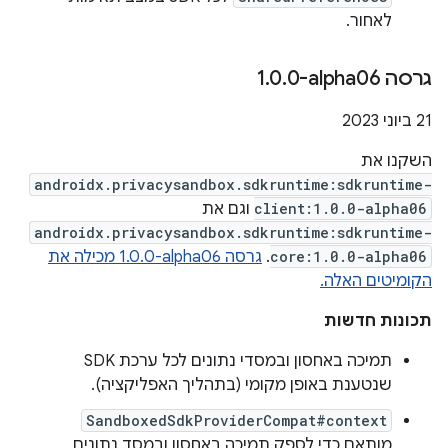
לאחור.
גרסה ‎1
0-alpha06
.
0
.
‫21 ביוני 2023
השקנו את
androidx.privacysandbox.sdkruntime:sdkruntime-
client:1.0.0-alpha06
וגם את
androidx.privacysandbox.sdkruntime:sdkruntime-
core:1.0.0-alpha06
.
גרסה ‎1.0.0-alpha06 מכילה את
הקומיטים האלה.
תכונות חדשות
תמיכה באחסון ובמסדי נתונים לכל ערכת SDK
שנטענת באופן מקומי (בתהליך האפליקציה).
SandboxedSdkProviderCompat#context
מותאם כדי לספק תמיכה באחסון ובמסד נתונים