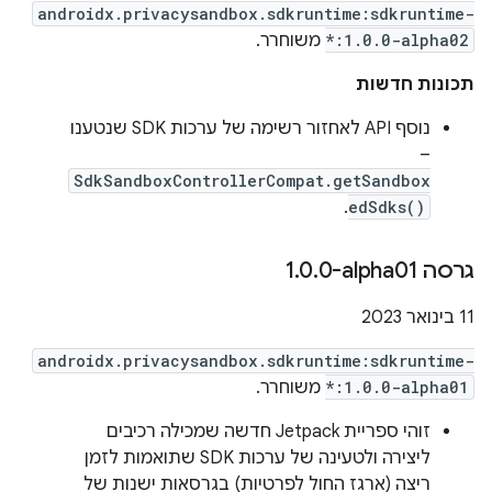
androidx.privacysandbox.sdkruntime:sdkruntime-
*:1.0.0-alpha02
משוחרר.
תכונות חדשות
נוסף API לאחזור רשימה של ערכות SDK שנטענו
–
SdkSandboxControllerCompat.getSandbox
.
edSdks()
גרסה ‎1
0-alpha01
.
0
.
‫11 בינואר 2023
androidx.privacysandbox.sdkruntime:sdkruntime-
*:1.0.0-alpha01
משוחרר.
זוהי ספריית Jetpack חדשה שמכילה רכיבים
ליצירה ולטעינה של ערכות SDK שתואמות לזמן
ריצה (ארגז החול לפרטיות) בגרסאות ישנות של