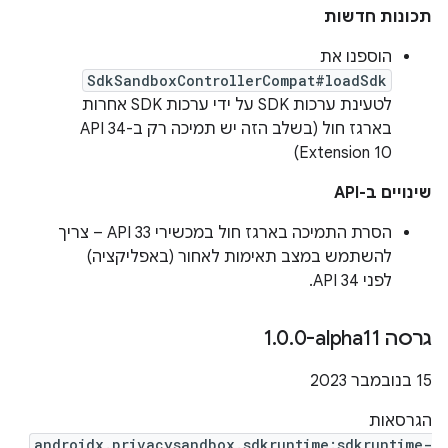
תכונות חדשות
הוספנו את
SdkSandboxControllerCompat#loadSdk
לטעינת ערכות SDK על ידי ערכות SDK אחרות
בארגז חול (בשלב הזה יש תמיכה רק ב-API 34
Extension 10)
שינויים ב-API
הסרת התמיכה בארגז חול במכשירי API 33 – צריך
להשתמש במצב תאימות לאחור (באפליקציה)
לפני API 34.
גרסה ‎1
0-alpha11
.
0
.
‫15 בנובמבר 2023
הגרסאות
androidx.privacysandbox.sdkruntime:sdkruntime-