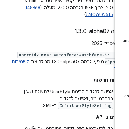
כדי להשתמש בפרויקטים שפורסמו עם Kotlin
2.0, צריך KGP בגרסה 2.0.0 ומעלה. (
I48968
, ‏
)
b/407632515
ה ‎1
0-alpha07
.
3
.
2
androidx.wear.watchface:watchface-*:1.3.
alpha
מופץ. גרסה ‎1.3.0-alpha07 מכילה את
השמירות
לה
.
ונות חדשות
אפשר להגדיר סכימת UserStyle לתצוגת שעון
כבר זמן מה, ואפשר להגדיר
ColorUserStyleSetting
ב-XML.
ויים ב-API
כדי להשתמש בפרויקטים שפורסמו עם Kotlin