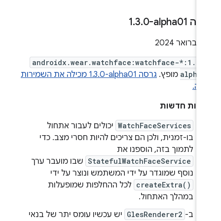
ה ‎1
0-alpha01
.
3
.
androidx.wear.watchface:watchface-*:1.3.
alpha
מופץ.
גרסה ‎1.3.0-alpha01 מכילה את השמירות
לה.
ונות חדשות
WatchFaceServices
יכולים לעבור אתחול
בו-זמנית, ולכן הם צריכים להיות חסרי מצב. כדי
לתמוך בזה, הוספנו את
StatefulWatchFaceService
שבו מועבר ערך
נוסף שמוגדר על ידי המשתמש ונוצר על ידי
createExtra()
לכל ההחלפות שמופעלות
במהלך האתחול.
ב-
GlesRenderer2
יש עכשיו עומס יתר של בנאי