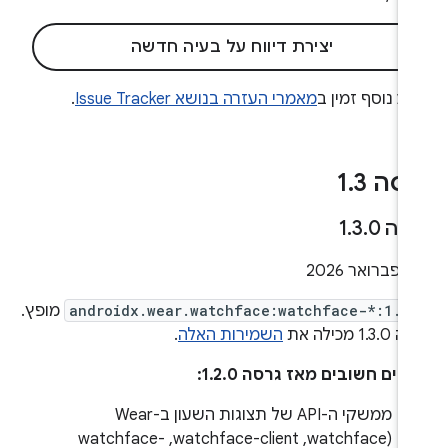
יצירת דיווח על בעיה חדשה
ע נוסף זמין ב
מאמרי העזרה בנושא Issue Tracker
.
סה 1
3
.
סה 1
0
.
3
.
20
androidx.wear.watchface:watchface-*:1.3
מופץ.
1.3 מכילה את
השמירות האלה
.
ויים חשובים מאז גרסה 1.2.0:
ממשקי ה-API של תצוגות השעון ב-Wear
(watchface,‏ watchface-client,‏ watchface-