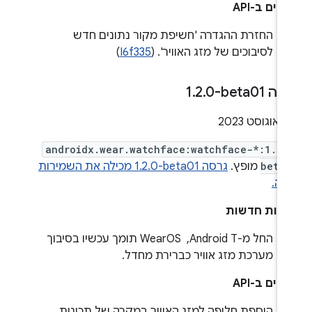
ויים ב-API
החזרת ההגדרה 'חשיפת מקור נתונים חדש
לסיבוכים של מזג האוויר'. (
I6f335
)
ה ‎1
0-beta01
.
2
.
2
androidx.wear.watchface:watchface-*:1.2.
beta
מופץ.
גרסה ‎1.2.0-beta01 מכילה את השמירות
לה.
ונות חדשות
החל מ-Android T, ‏ WearOS תומך עכשיו בסיבוך
מערכת מזג אוויר כברירת מחדל.
ויים ב-API
הוספת חלופה למזג האוויר במקרה של תכונות