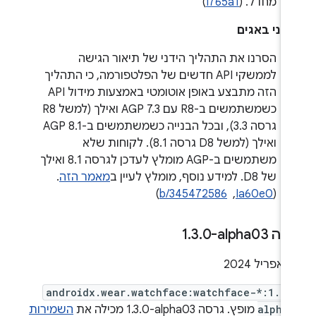
מחדל. (
I765a1
)
קוני באגים
הסרנו את התהליך הידני של תיאור הגישה
לממשקי API חדשים של הפלטפורמה, כי התהליך
הזה מתבצע באופן אוטומטי באמצעות מידול API
כשמשתמשים ב-R8 עם AGP 7.3 ואילך (למשל R8
גרסה 3.3), ובכל הבנייה כשמשתמשים ב-AGP 8.1
ואילך (למשל D8 גרסה 8.1). לקוחות שלא
משתמשים ב-AGP מומלץ לעדכן לגרסה 8.1 ואילך
של D8. למידע נוסף, מומלץ לעיין ב
מאמר הזה
.
(
Ia60e0
, ‏
b/345472586
)
ה ‎1
0-alpha03
.
3
.
androidx.wear.watchface:watchface-*:1.3.
alpha
מופץ. גרסה ‎1.3.0-alpha03 מכילה את
השמירות