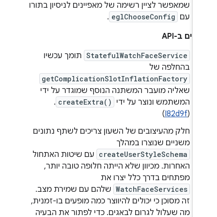
שמאפשר לציין רשימה של מאפיינים לניסיון בתורו
עם
eglChooseConfig
.
ויים ב-API
StatefulWatchFaceService
תומך עכשיו
בהחלפה של
getComplicationSlotInflationFactory
שאליה מועבר המשתנה הנוסף שמוגדר על ידי
המשתמש ונוצר על ידי
createExtra()
.
)
I82d9f
(
חלק מהעיצובים של השעון צריכים לשתף נתונים
משניים שנוצרו במהלך
createUserStyleSchema
עם שיטות האתחול
האחרות. מכיוון שלא הייתה חלופה טובה יותר,
מפתחים בדרך כלל יצרו את
WatchFaceServices
שלהם עם שמירת מצב.
זה מסוכן כי יכולים להיווצר כמה מופעים בו-זמנית,
מה שעלול לגרום לבאגים. כדי לפתור את הבעיה