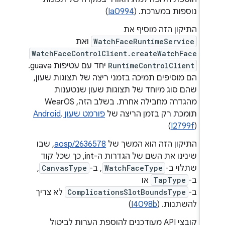
נוספות במערכת. (
Ia0994
)
התיקון הזה מוסיף את
WatchFaceRuntimeService
ואת
WatchFaceControlClient.createWatchFace
RuntimeControlClient
יחד עם עטיפות guava.
הם מוסיפים תמיכה בזמני ריצה של תצוגות שעון,
שהם סוג מיוחד של תצוגות שעון שנטענות
מהגדרה מחבילה אחרת. בשלב הזה, WearOS
תומכת רק בזמן הריצה של
פורמט שעון Android
.
(
I2799f
)
התיקון הזה הוא המשך של
aosp/2636578
, שבו
שינינו את השם של הגדרות ה-int, כך שכל קוד
שתלוי ב-
WatchFaceType
, ב-
CanvasType
,
ב-
TapType
או
ב-
ComplicationsSlotBoundsType
לא צריך
להשתנות. (
I4098b
)
קובצי API מעודכנים להוספת הערות לביטול