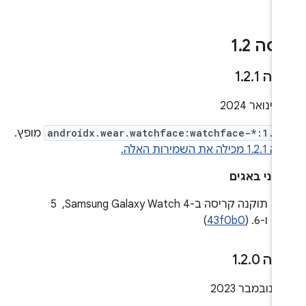
סה 1
2
.
סה 1
1
.
2
.
202
androidx.wear.watchface:watchface-*:1.2
מופץ.
ילה את השמירות האלה.
קוני באגים
תוקנה קריסה ב-Samsung Galaxy Watch 4, ‏ 5
ו-6. (
43f0b0
)
סה 1
0
.
2
.
20