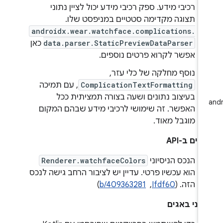
רכיבי מידע. ספק רכיבי מידע יכול לציין נתוני
תצוגה מקדימה סטטיים במניפסט שלו.
androidx.wear.watchface.complications.
data.parser.StaticPreviewDataParser
כאן
אפשר לקרוא פרטים נוספים.
נוסף מחלקה של כלי עזר,
ComplicationTextFormatting
, עם תמיכה
בעיצוב נתונים ושעה בצורה תמציתית ככל
האפשר. זה שימושי לרכיבי מידע שבהם המקום
מוגבל מאוד.
ויים ב-API
הנכס הניסיוני
Renderer.watchfaceColors
הוא עכשיו פרטי. עדיין יש לציבור הרחב גישה לנכס
הזה. (
Ifdf60
, ‏
b/409363281
)
קוני באגים