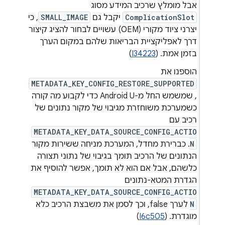
אבל מומלץ שרכיב המידע מסוג
ComplicationSlot
יקבל גם
SMALL_IMAGE
, כי
יצרני ציוד מקורי (OEM) עשויים לבחור להציג קיצור
דרך לאפליקציית הבריאות שלהם במקום הערך
בזמן אמת. (
I34223
)
הוספנו את
METADATA_KEY_CONFIG_RESTORE_SUPPORTED
, שמשמש החל מ-Android U כדי לקבוע מה קורה
כשמערכת משוחזרת מגיבוי של מקור נתונים של
רכיב עם
METADATA_KEY_DATA_SOURCE_CONFIG_ACTIO
N
. כברירת מחדל, המערכת מניחה ששירות מקור
הנתונים של הרכיב תומך בגיבוי של נתוני תצורה
כלשהם, אבל אם הוא לא תומך, אפשר להוסיף את
הגדרת המטא-נתונים
METADATA_KEY_DATA_SOURCE_CONFIG_ACTIO
N
לערך false, וכך לסמן את משבצת הרכיב כלא
מוגדרת. (
I6c505
)