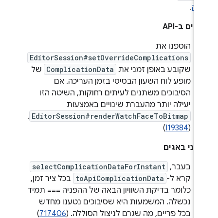
לה
.
ויים ב-API
הוספנו את
EditorSession#setOverrideComplications
שקובע באופן זמני את
ComplicationData
של
מופע לוח השעון הבסיסי בזמן העריכה. אם
הסיבוכים משתנים לעיתים רחוקות, השיטה הזו
יעילה יותר מהעברת שינויים באמצעות
.
EditorSession#renderWatchFaceToBitmap
)
I19384
(
קוני באגים
בעבר,
selectComplicationDataForInstant
קרא ל-
toApiComplicationData
בכל ציר זמן,
כלומר בדיקת השוויון הבאה של ההפניה === תמיד
נכשלה. המשמעות היא שסיבוכים נטענו מחדש
בכל פריים, מה שגרם לניצול הסוללה. (
717406
)