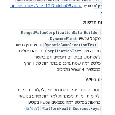
alpha
מופץ.
גרסה ‎1.2.0-alpha09 מכילה את השמירות
לה.
ונות חדשות
RangedValueComplicationData.Builder
מקבל עכשיו
DynamicFloat
,
ו-
DynamicComplicationText
חדש זמין כסיווג
משנה של
ComplicationText
. שניהם יכולים
להשתמש בביטויים דינמיים וגם בקשרי
פלטפורמה שמתעדכנים בתדירות של 1 הרץ
במכשירי Wear 4 נתמכים.
ויים ב-API
נוספו סוגים דינמיים למרחק יומי, לקלוריות יומיות
ולקומות יומיות. מפתחות למקורות מידע בנושאי
בריאות בפלטפורמה נמצאים עכשיו בקטע
)
Ib7637
(
PlatformHealthSources.Keys