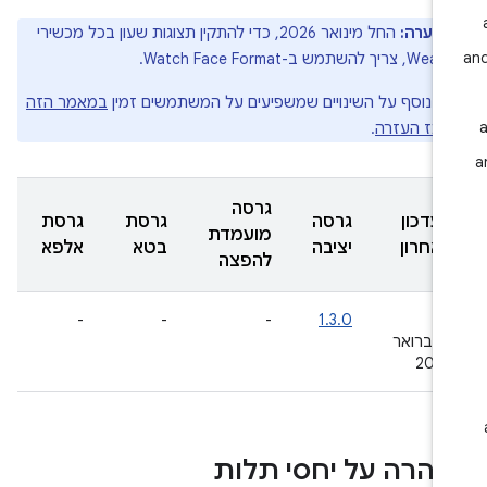
הערה:
החל מינואר 2026, כדי להתקין תצוגות שעון בכל מכשירי
יך להשתמש ב-Watch Face Format.
ע נוסף על השינויים שמשפיעים על המשתמשים זמין
במאמר הזה
רכז העזרה
.
גרסה
העדכון
גרסה
גרסת
גרסת
מועמדת
האחרון
יציבה
בטא
אלפא
להפצה
-
-
-
1.3.0
‫25
בפברואר
2026
הרה על יחסי תלות