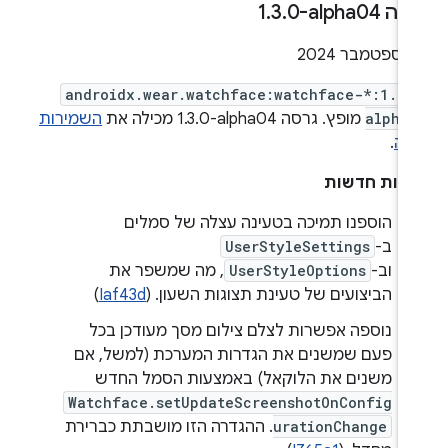
ה ‎1
0-alpha04
.
3
.
2
androidx.wear.watchface:watchface-*:1.3.
alpha
מופץ. גרסה ‎1.3.0-alpha04 מכילה את
השמירות
לה
.
ונות חדשות
הוספנו תמיכה בטעינה עצלה של סמלים
ב-
UserStyleSettings
וב-
UserStyleOptions
, מה שמשפר את
הביצועים של טעינת תצוגות השעון. (
Iaf43d
)
נוספה אפשרות לצלם צילום מסך מעודכן בכל
פעם שמשנים את הגדרות המערכת (למשל, אם
משנים את הלוקאל) באמצעות הסמל החדש
Watchface.setUpdateScreenshotOnConfig
urationChange
. ההגדרה הזו מושבתת כברירת