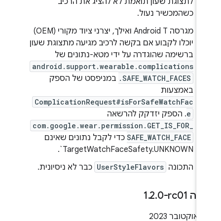
לתצוגת שעון תואמת לא להציג את הרכיב
כשהמכשיר נעול.
מגרסה Android T ואילך, יצרני ציוד מקורי (OEM)
יוכלו לקבוע אם בקשה לרכיב מגיעה מתצוגת שעון
ברשימה שהוגדרה על ידי מטא-נתונים של
android.support.wearable.complications
.SAFE_WATCH_FACES
במניפסט של הספק
באמצעות
ComplicationRequest#isForSafeWatchFac
e
. הספק יזדקק להרשאה
com.google.wear.permission.GET_IS_FOR_
SAFE_WATCH_FACE
כדי לקבל נתונים שאינם
TargetWatchFaceSafety.UNKNOWN`.
התכונה
UserStyleFlavors
כבר לא ניסיונית.
ה ‎1
0-rc01
.
2
.
2