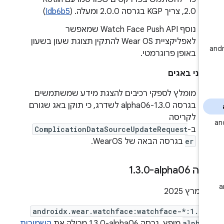
2.0, צריך KGP בגרסה 2.0.0 ומעלה. (
Idb6b5
)
נוסף Watch Face Push API שמאפשר
לאפליקציית Wear OS להתקין תצוגת שעון בשעון
באופן פרוגרמטי.
קוני באגים
מומלץ לספקי רכיבים להצגת מידע שמשתמשים
בגרסה 1.3.0-alpha06 לשדרג, כי תוקן באג שגורם
לקריסה
ב-
ComplicationDataSourceUpdateRequest
er
בגרסה הבאה של WearOS.
ה ‎1
0-alpha06
.
3
.
20
androidx.wear.watchface:watchface-*:1.3.
alpha
מופץ. גרסה ‎1.3.0-alpha06 מכילה את
השמירות