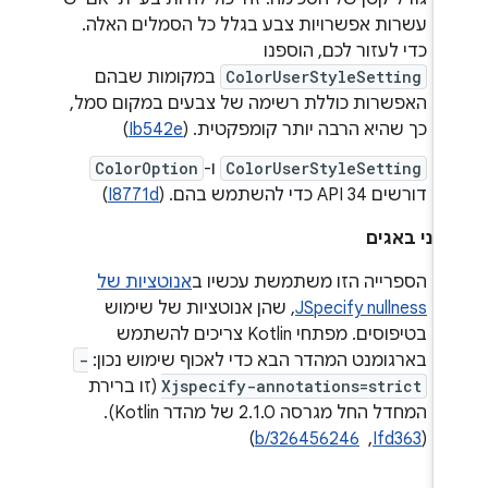
עשרות אפשרויות צבע בגלל כל הסמלים האלה.
כדי לעזור לכם, הוספנו
ColorUserStyleSetting
במקומות שבהם
האפשרות כוללת רשימה של צבעים במקום סמל,
כך שהיא הרבה יותר קומפקטית. (
Ib542e
)
ColorUserStyleSetting
ו-
ColorOption
דורשים API 34 כדי להשתמש בהם. (
I8771d
)
קוני באגים
הספרייה הזו משתמשת עכשיו ב
אנוטציות של
JSpecify nullness
, שהן אנוטציות של שימוש
בטיפוסים. מפתחי Kotlin צריכים להשתמש
בארגומנט המהדר הבא כדי לאכוף שימוש נכון:
-
Xjspecify-annotations=strict
(זו ברירת
המחדל החל מגרסה 2.1.0 של מהדר Kotlin).
(
Ifd363
, ‏
b/326456246
)