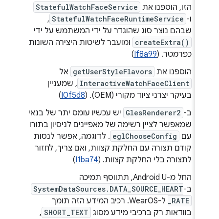
הזו, הוספנו את
StatefulWatchFaceService
ו-
StatefulWatchFaceRuntimeService
,
שבהם נוצר סוג שהוגדר על ידי המשתמש על ידי
createExtra()
ומועבר לשיטות היצירה השונות
כפרמטר. (
If8a99
)
הוספנו את
getUserStyleFlavors
אל
InteractiveWatchFaceClient
, שמעניין
בעיקר יצרני ציוד מקורי (OEM). (
I0f5d8
)
ב-
GlesRenderer2
יש עכשיו עומס יתר של בנאי
שמאפשר לציין רשימה של מאפיינים לניסיון בתורו
עם
eglChooseConfig
. לדוגמה, אפשר לנסות
קודם תצורה עם החלקת קצוות, ואם צריך, לחזור
לתצורה בלי החלקת קצוות. (
I1ba74
)
החל מ-Android U, תתווסף תמיכה
ב-
SystemDataSources.DATA_SOURCE_HEART
_RATE
ל-WearOS. רכיב המידע הזה תומך
בוודאות רק ברכיבי מידע מסוג
SHORT_TEXT
,