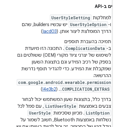
ויים ב-API
למחלקות
UserStyleSetting
ו-
UserStyleOption
יש עכשיו builders, שהם
הדרך המומלצת ליצור אותן. (
Iacd03
)
תמיכה בהעברת תוספים
ב-
ComplicationData
. התכונה הזו מיועדת
לשימוש של יצרני ציוד מקורי (OEM) ששולטים גם
בספק של רכיב המידע וגם בתצוגת השעון
שמקבלת את המידע. כדי להגדיר תוסף נדרשת
ההרשאה
com.google.android.wearable.permission
)
I4e3b2
. (
.COMPLICATION_EXTRAS
בדרך כלל, בתצוגות שעון המשתמש יכול לבחור
צבעים באמצעות
ListUserStyle
, עם סמל לכל
ListOption
. מכיוון שסכימות
UserStyle
נשלחות באמצעות Bluetooth, חשוב לשמור על
גודל קטן של הסכימה. זה יכול להיות בעייתי אם יש