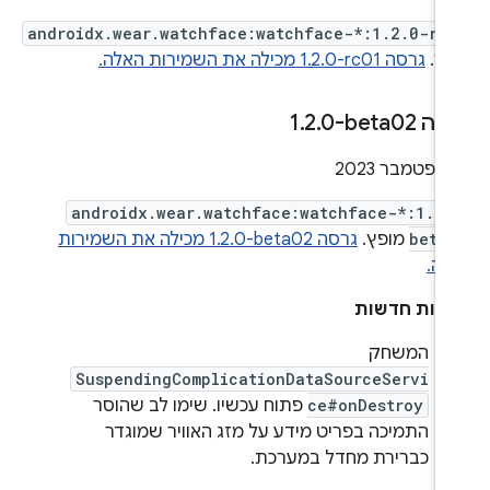
androidx.wear.watchface:watchface-*:1.2.0-rc
פץ.
גרסה ‎1.2.0-rc01 מכילה את השמירות האלה.
ה ‎1
0-beta02
.
2
.
androidx.wear.watchface:watchface-*:1.2.
beta
מופץ.
גרסה ‎1.2.0-beta02 מכילה את השמירות
לה.
ונות חדשות
המשחק
SuspendingComplicationDataSourceServi
ce#onDestroy
פתוח עכשיו. שימו לב שהוסר
התמיכה בפריט מידע על מזג האוויר שמוגדר
כברירת מחדל במערכת.