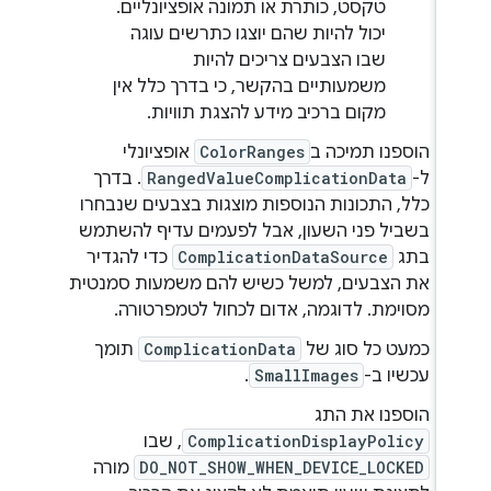
טקסט, כותרת או תמונה אופציונליים.
יכול להיות שהם יוצגו כתרשים עוגה
שבו הצבעים צריכים להיות
משמעותיים בהקשר, כי בדרך כלל אין
מקום ברכיב מידע להצגת תוויות.
הוספנו תמיכה ב
ColorRanges
אופציונלי
ל-
RangedValueComplicationData
. בדרך
כלל, התכונות הנוספות מוצגות בצבעים שנבחרו
בשביל פני השעון, אבל לפעמים עדיף להשתמש
בתג
ComplicationDataSource
כדי להגדיר
את הצבעים, למשל כשיש להם משמעות סמנטית
מסוימת. לדוגמה, אדום לכחול לטמפרטורה.
כמעט כל סוג של
ComplicationData
תומך
עכשיו ב-
SmallImages
.
הוספנו את התג
ComplicationDisplayPolicy
, שבו
DO_NOT_SHOW_WHEN_DEVICE_LOCKED
מורה