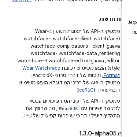
לה
.
ונות חדשות
ממשקי ה-API של תצוגות השעון ב-Wear
(watchface,‏ watchface-client,‏ watchface-
client-guava,‏ watchface-complications-
rendering,‏ watchface-data,‏ watchface-
editor,‏ watchface-editor-guava ו-watchface-
style) הוצאו משימוש לטובת
Wear Watchface
Format
, ובסופו של דבר יוסרו מ-AndroidX.
ממשקי ה-API של רכיבי המידע לא הוצאו משימוש
והם יישארו. (
Ice960
)
ממשקי ה-API של רכיבי המידע יכולים עכשיו
לתקשר ישירות עם
WearSDK
, מה שהופך את
התהליך ליעיל יותר כי יש פחות קפיצות של IPC.
ה ‎1
0-alpha05
.
3
.