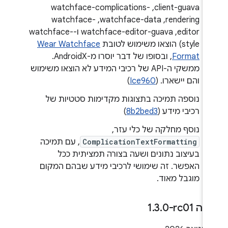
client-guava,‏ watchface-complications-
rendering,‏ watchface-data,‏ watchface-
editor,‏ watchface-editor-guava ו-watchface-
style) הוצאו משימוש לטובת
Wear Watchface
Format
, ובסופו של דבר יוסרו מ-AndroidX.
ממשקי ה-API של רכיבי המידע לא הוצאו משימוש
והם יישארו. (
Ice960
)
נוספה תמיכה בתצוגות מקדימות סטטיות של
רכיבי מידע (
8b2bed3
)
נוסף מחלקה של כלי עזר,
ComplicationTextFormatting
, עם תמיכה
בעיצוב נתונים ושעה בצורה תמציתית ככל
האפשר. זה שימושי לרכיבי מידע שבהם המקום
מוגבל מאוד.
ה ‎1
0-rc01
.
3
.