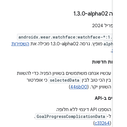
ה ‎1
0-alpha02
.
3
.
androidx.wear.watchface:watchface-*:1.3.
alpha
מופץ. גרסה ‎1.3.0-alpha02 מכילה את
השמירות
לה
.
ונות חדשות
עכשיו אנחנו משתמשים בשוויון הפניה כדי להשוות
בין הכי טוב לבין
selectedData
כי אופרטור
השוויון יקר. (
446b00
)
ויים ב-API
הוספנו API דינמי ללא חלופה
ל-
GoalProgressComplicationData
.
)
c33264
(