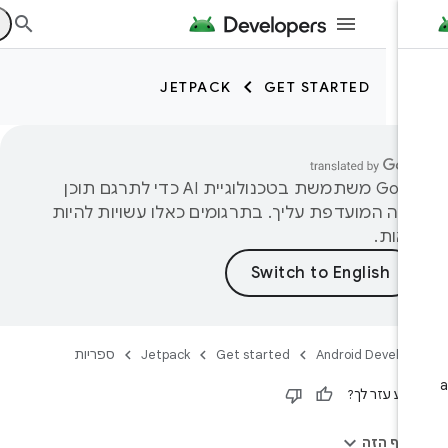
JETPACK
GET STARTED
‫Google משתמשת בטכנולוגיית AI כדי לתרגם תוכן
פה המועדפת עליך. בתרגומים כאלו עשויות להיות
יאות.
Android Develop
Get started
Jetpack
ספריות
דע עזר לך?
בדף הזה