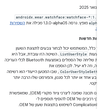
androidx.wear.watchface:watchface-*:1.3.
alpha
מופץ. גרסה ‎1.3.0-alpha05 מכילה את
השמירות
לה
.
ונות חדשות
רך כלל, המשתמש יכול לבחור צבעים לתצוגת השעון
מצעות
ListUserStyle
. השיטה הזו עובדת, אבל היא
כוללת שליחה של הסמלים באמצעות Bluetooth לכלי העריכה
ווה, וזה לא יעיל. לכן הוספנו את
ColorUserStyleSetti
, שבו המטען הייעודי הוא רשימה
צבע אחד או יותר לכל סגנון, והפורמט שלו הרבה יותר
מפקטי.
הוספנו תכונה שפונה ליצרני ציוד מקורי (OEM), שמאפשרת
לספקי רכיבים של OEM להוסיף תוספים ל-
Complicatio לשימוש בתצוגות שעון של OEM.