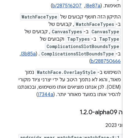
תאימות. (
I8e87a
, ‏
b/287516207
)
התיקון הזה חושף קבועים של
WatchFaceType
ב-
WatchFaceTypes
, קבועים של
CanvasType
ב-
CanvasTypes
, קבועים של
TapType
ב-
TapTypes
וקבועים של
ComplicationsSlotBoundsType
ב-
ComplicationsSlotBoundsType
. ‫(
I3b85a
, ‏
)
b/288750666
השימוש ב-
WatchFace.OverlayStyle
נמוך
מאוד, והוא לא נתמך היטב על ידי יצרני ציוד מקורי
(OEM). לכן אנחנו מוציאים אותו משימוש, ובכוונתנו
להסיר אותו במועד מאוחר יותר. (
I7344a
)
ה ‎1
0-alpha09
.
2
.
androidx.wear.watchface:watchface-*:1.2.