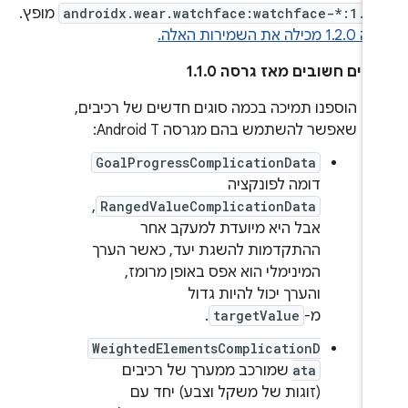
androidx.wear.watchface:watchface-*:1.2
מופץ.
ילה את השמירות האלה.
ויים חשובים מאז גרסה 1.1.0
הוספנו תמיכה בכמה סוגים חדשים של רכיבים,
שאפשר להשתמש בהם מגרסה Android T:
GoalProgressComplicationData
דומה לפונקציה
,
RangedValueComplicationData
אבל היא מיועדת למעקב אחר
ההתקדמות להשגת יעד, כאשר הערך
המינימלי הוא אפס באופן מרומז,
והערך יכול להיות גדול
מ-
targetValue
.
WeightedElementsComplicationD
ata
שמורכב ממערך של רכיבים
(זוגות של משקל וצבע) יחד עם