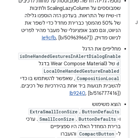
נוספה גלילה חדשה שמבוססת על מחוות לרכיבים
שמבוססים על ScalingLazyColumn ולתיבות
דו-שיח של התראות. בעדכון הזה הוספנו גלילה
של 50% מהמסך כברירת מחדל כדי לשפר את
הניווט, וגם מצב אופציונלי של מעבר מהיר לפריט
לניווט מדויק. (
, [b/509639667]
Ie9cfb
מחליפים את הדגל
isOneHandedGesturesInAlertDialogEnable
d
של Wear Compose Material3 בדגל
LocalOneHandedGestureEnabled
CompositionLocal
, שאפשר להשתמש בו כדי
להשבית תנועות ביד אחת בהיררכיות של רכיבים.
Ib9240
, [b/516777416]
(
הוצא משימוש
ExtraSmallIconSize
.‫
ButtonDefaults
ו-
ButtonDefaults
.
SmallIconSize
. ערכי
ברירת המחדל האלה היו ספציפיים
ל-
CompactButton
והועברו