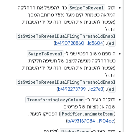
תוקן
SwipeToReveal
כדי להפעיל את ההחלקה
המלאה כשמחליקים מעל 75% מרוחב המסך
(אפשר להשבית את השינוי הזה על ידי השבתת
הדגל
isSwipeToRevealDualFlingThresholdEnabl
ed
). (
Id5604
, ‏
b/490728860
)
הוספנו משוב הפטי שני ל-
SwipeToReveal
כשההחלקה מגיעה למצב של חשיפה חלקית
(אפשר להשבית את השינוי הזה על ידי השבתת
הדגל
isSwipeToRevealDualFlingThresholdEnabl
ed
). ‫(
Ic27e3
, ‏
b/492273799
)
תוקנה בעיה ב-
TransformingLazyColumn
שבה אנימציות של פריטים
(
Modifier.animateItem
) הפסיקו לפעול.
(
I904ec
, ‏
b/493167084
)
תוקן באג ב-
PickerGroup
(ולכן גם