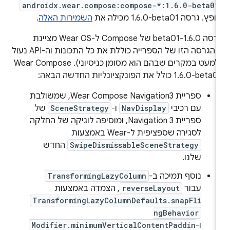
androidx.wear.compose:compose-*:1.6.0-beta01
פץ. גרסה ‎1.6.0-beta01 מכילה את
השמירות האלה
.
גרסה 1.6.0-beta01 של Compose ל-Wear OS מציינת
שהגרסה הזו של הספרייה כוללת את כל התכונות וה-API נעול
(למעט במקרים שבהם הוא מסומן כניסיוני). ‫Wear Compose
1.6-beta01 כולל את הפונקציונליות החדשה הבאה:
ספריית Wear Compose Navigation3, שמשולבת
עם רכיבי
NavDisplay
ו-
SceneStrategy
של
ספריית Navigation 3, ומוסיפה לוגיקה של החלקה
לסגירה שספציפית ל-Wear באמצעות
SwipeDismissableSceneStrategy
החדש
שלנו.
נוסף תמיכה ב-
TransformingLazyColumn
עבור
reverseLayout
, הצמדה באמצעות
TransformingLazyColumnDefaults.snapFli
ngBehavior
ו-
Modifier.minimumVerticalContentPaddin