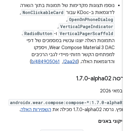
נוספו תצוגות מקדימות של תמונות בתוך השורה
לדוגמאות ב-KDoc עבור
NonClickableCard
,‏
OpenOnPhoneDialog
,‏
VerticalPageIndicator
,‏
VerticalPagerScaffold
ו-
RadioButton
.
התמונות האלה יוצגו עכשיו במסמכים של דפי
Wear Compose Material 3 DAC, ויספקו
למפתחים הקשר חזותי מיידי לגבי הרכיבים
והדוגמאות האלה. (
I2aa2d
, ‏
b/484905061
)
רסה ‎1
0-alpha02
.
7
.
י 2026
androidx.wear.compose:compose-*:1.7.0-alpha02
פץ. גרסה ‎1.7.0-alpha02 מכילה את
השמירות האלה
.
יקוני באגים