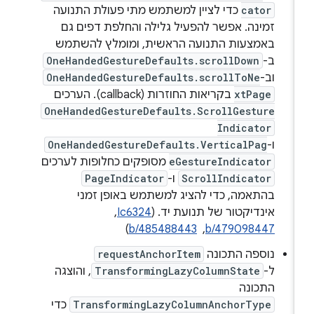
cator
כדי לציין למשתמש מתי פעולת התנועה
זמינה. אפשר להפעיל גלילה והחלפת דפים גם
באמצעות התנועה הראשית, ומומלץ להשתמש
ב-
OneHandedGestureDefaults.scrollDown
וב-
OneHandedGestureDefaults.scrollToNe
xtPage
בקריאות החוזרות (callback). הערכים
OneHandedGestureDefaults.ScrollGesture
Indicator
ו-
OneHandedGestureDefaults.VerticalPag
eGestureIndicator
מסופקים כחלופות לערכים
ScrollIndicator
ו-
PageIndicator
בהתאמה, כדי להציג למשתמש באופן זמני
אינדיקטור של תנועת יד. (
Ic6324
, ‏
b/479098447
, ‏
b/485488443
)
נוספה התכונה
requestAnchorItem
ל-
TransformingLazyColumnState
, והוצגה
התכונה
TransformingLazyColumnAnchorType
כדי