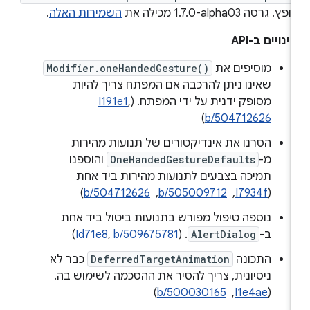
פץ. גרסה ‎1.7.0-alpha03 מכילה את
השמירות האלה
.
ינויים ב-API
מוסיפים את
Modifier.oneHandedGesture()
שאינו ניתן להרכבה אם המפתח צריך להיות
מסופק ידנית על ידי המפתח. (
,
I191e1
)
b/504712626
הסרנו את אינדיקטורים של תנועות מהירות
מ-
OneHandedGestureDefaults
והוספנו
תמיכה בצבעים לתנועות מהירות ביד אחת
(
I7934f
, ‏
b/505009712
, ‏
b/504712626
)
נוספה טיפול מפורש בתנועות ביטול ביד אחת
ב-
AlertDialog
. (
b/509675781
,
Id71e8
)
התכונה
DeferredTargetAnimation
כבר לא
ניסיונית, צריך להסיר את ההסכמה לשימוש בה.
(
I1e4ae
, ‏
b/500030165
)