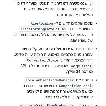
g
, שמאפשרת להגדיר מרווח פנימי מועדף לתוכן
של פריטים ברשימה כשהם נמצאים בקצוות
העליונים או התחתונים.
נוספו עומסים חדשים ל-
AlertDialog
שמשתמשים ב-
TransformingLazyColumn
כדי לשמור על עקביות עם הגלילה במסכים אחרים
של Material3.
שיפרנו את הרינדור של טקסט מעוקל, במיוחד
עבור גופנים כתביים, באמצעות הצגת עיוות טקסט
דרך הפרמטר החדש
CurvedTextStyle
warpOffset
, שמופעל כברירת מחדל ב-API
מגרסה 34 ואילך.
הוספנו את
LocalAmbientModeManager
,
CompositionLocal
חדש שתומך בהגדרת
ממשק משתמש והתנהגות שונים למצבים
אינטראקטיביים ולמצבי סביבה.
בוצע עדכון של
TimePicker
כדי לתמוך בסוג