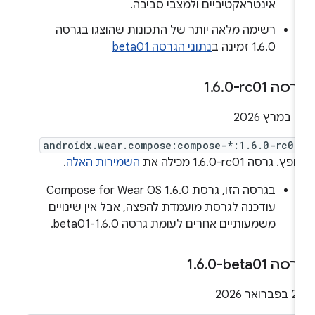
אינטראקטיביים ולמצבי סביבה.
רשימה מלאה יותר של התכונות שהוצגו בגרסה
1.6.0 זמינה ב
נתוני הגרסה beta01
רסה ‎1
0-rc01
.
6
.
במרץ 2026
androidx.wear.compose:compose-*:1.6.0-rc01
פץ. גרסה ‎1.6.0-rc01 מכילה את
השמירות האלה
.
בגרסה הזו, גרסת Compose for Wear OS 1.6.0
עודכנה לגרסת מועמדת להפצה, אבל אין שינויים
משמעותיים אחרים לעומת גרסה 1.6.0-beta01.
רסה ‎1
0-beta01
.
6
.
בפברואר 2026