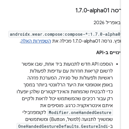
רסה ‎1
0-alpha01
.
7
.
יל 2026
androidx.wear.compose:compose-*:1.7.0-alpha01
פץ. גרסה ‎1.7.0-alpha01 מכילה את
השמירות האלה
.
ינויים ב-API
הוספנו API חדש לתנועות ביד אחת, שבו אפשר
לרשום קריאות חוזרות עם עדיפות לפעולות
ראשיות ולפעולות של סגירה. המערכת מזהה
באופן אוטומטי את היעד הרלוונטי ביותר במסך
כדי להבטיח שהמחוות והאינדיקטורים שלהן יופעלו
רק עבור רכיבים שהמשתמש יכול לראות ולקיים
איתם אינטראקציה כרגע. מוסיפים את
Modifier.oneHandedGesture
לקומפוזבילי
שמשויך לתנועה (למשל, Button) ומשתמשים
ב-
OneHandedGestureDefaults.GestureIndi