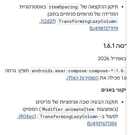
תיקון ההקצאה של
itemSpacing
באסטרטגיית
המדידה של מרווחים פנימיים בתוכן
TransformingLazyColumn
(
I12d2f
, ‏
)
b/498137919
רסה 1
1
.
6
.
יל 2026
androidx.wear.compose:compose-*:1.6.1
מופץ. גרסה
1.6 מכילה את
השמירות האלה
.
יקוני באגים
תוקנה הבעיה שבה אנימציות של פריטים
(באמצעות
Modifier.animateItem
) הפסיקו
לפעול ב-
TransformingLazyColumn
. (
I904ec
,
‏
b/493167084
)