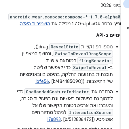
י 2026
androidx.wear.compose:compose-*:1.7.0-alpha04
פץ. גרסה ‎1.7.0-alpha04 מכילה את
השמירות האלה
.
ינויים ב-API
נוספו הפונקציות
RevealState
.drag(),
SwipeToRevealDragScope
, ונחשף המאפיין
flingBehavior
המותאם אישית
ב-
SwipeToReveal
כדי לאפשר שליטה
תוכנתית בתנועות החלקה, בהיסטים ובאנימציות
של התייצבות. (
, [b/484185090]
Ibfe56
הרחבנו את
OneHandedGestureIndicator
כדי
לתמוך גם בפעולות ראשיות וגם בפעולות סגירה,
והעברנו את ארכיטקטורת הקישור שלו אל
InteractionSource
לניהול מחזור חיים
אוטומטי. (
, [b/512836472]
I7e893