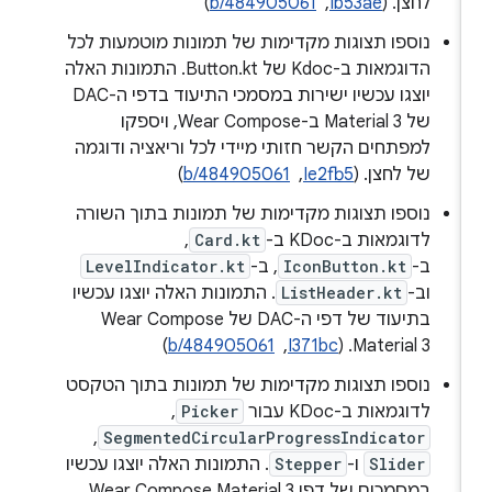
לחצן. (
Ib53ae
, ‏
b/484905061
)
נוספו תצוגות מקדימות של תמונות מוטמעות לכל
הדוגמאות ב-Kdoc של Button.kt. התמונות האלה
יוצגו עכשיו ישירות במסמכי התיעוד בדפי ה-DAC
של Material 3 ב-Wear Compose, ויספקו
למפתחים הקשר חזותי מיידי לכל וריאציה ודוגמה
של לחצן. (
Ie2fb5
, ‏
b/484905061
)
נוספו תצוגות מקדימות של תמונות בתוך השורה
לדוגמאות ב-KDoc ב-
Card.kt
,
ב-
IconButton.kt
, ב-
LevelIndicator.kt
וב-
ListHeader.kt
. התמונות האלה יוצגו עכשיו
בתיעוד של דפי ה-DAC של Wear Compose
Material 3. ‫(
I371bc
, ‏
b/484905061
)
נוספו תצוגות מקדימות של תמונות בתוך הטקסט
לדוגמאות ב-KDoc עבור
Picker
,
,
SegmentedCircularProgressIndicator
Slider
ו-
Stepper
. התמונות האלה יוצגו עכשיו
במסמכים של דפי Wear Compose Material 3