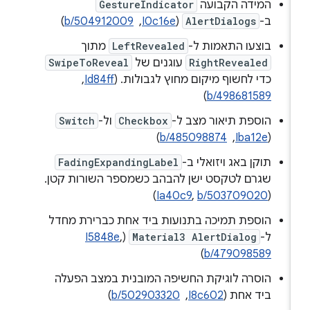
המידה הקבועה
GestureIndicator
ב-
AlertDialogs
(
I0c16e
, ‏
b/504912009
)
בוצעו התאמות ל-
LeftRevealed
מתוך
RightRevealed
עוגנים של
SwipeToReveal
כדי לחשוף מיקום מחוץ לגבולות. (
Id84ff
, ‏
)
b/498681589
הוספת תיאור מצב ל-
Checkbox
ול-
Switch
(
Iba12e
, ‏
b/485098874
)
תוקן באג ויזואלי ב-
FadingExpandingLabel
שגרם לטקסט ישן להבהב כשמספר השורות קטן.
)
Ia40c9
,
b/503709020
(
הוספת תמיכה בתנועות ביד אחת כברירת מחדל
ל-
Material3 AlertDialog
(
,
I5848e
)
b/479098589
הוסרה לוגיקת החשיפה המובנית במצב הפעלה
ביד אחת (
I8c602
, ‏
b/502903320
)