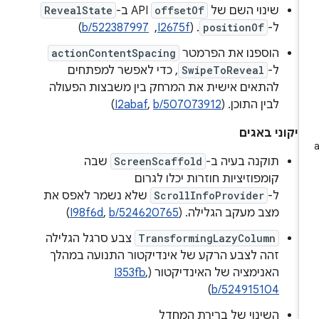
שינוי השם של
offsetOf
API ב-
RevealState
ל-
positionOf
. ‫(
I2675f
, ‏
b/522387997
)
הוספנו את הפרמטר
actionContentSpacing
ל-
SwipeToReveal
, כדי לאפשר למפתחים
להתאים אישית את המרחק בין משבצות הפעולה
לבין התוכן. (
b/507073912
,
I2abaf
)
יקוני באגים
תוקנה בעיה ב-
ScreenScaffold
שבה
קומפוזיציות חוזרות יכלו לגרום
ל-
ScrollInfoProvider
שלא נשמר לאפס את
מצב מעקב הגלילה. (
b/524620765
,
I98f6d
)
TransformingLazyColumn
צבע סרגל הגלילה
זהה לצבע הרקע של אינדיקטור התנועה במהלך
האנימציה של האינדיקטור (
,
I353fb
)
b/524915104
השינוי של ברירת המחדל