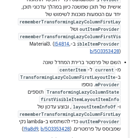
אישית של תוכן שמשנה כיוון במהלך עדכוני תוכן,
יחד עם הטמעות מוכנות לשימוש של
rememberTransformingLazyColumnFirstLay
outItemProvider
ושל
rememberTransformingLazyColumnFirstVis
ibleItemProvider
ב-Material3. (
,
I54814
b/503353428
)
השם של פרמטר ברירת המחדל שונה
מ-
current
ל-
centerItem
ב-
TransformingLazyColumnFirstLayoutIte
mProvider
. נוספו
TransformingLazyColumnState
תוספים
firstVisibleItemLayoutItemInfo
ו-
layoutItemInfoOf
, ובוצע עדכון של
rememberTransformingLazyColumnFirstLay
outItemProvider
כדי להשתמש ב-lambda נקי
שמבוסס על פרמטרים. (
b/503353428
,
I9a8d9
)