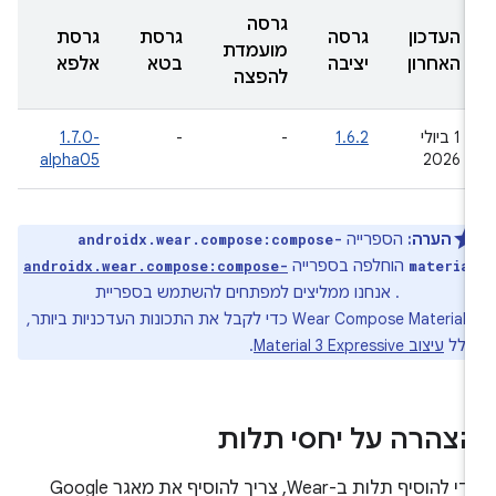
גרסה
העדכון
גרסה
גרסת
גרסת
מועמדת
האחרון
יציבה
בטא
אלפא
להפצה
‫1 ביולי
1.6.2
-
-
‎1.7.0-
alpha05
2026
הערה:
הספרייה
androidx.wear.compose:compose-
הוחלפה בספרייה
androidx.wear.compose:compose-
materia
. אנחנו ממליצים למפתחים להשתמש בספריית
material
Wear Compose Material 3 כדי לקבל את התכונות העדכניות ביותר,
ולל
עיצוב Material 3 Expressive
.
צהרה על יחסי תלות
כדי להוסיף תלות ב-Wear, צריך להוסיף את מאגר Google