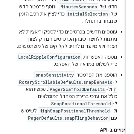
חדש של
MinutesSeconds
, ונוסף פרמטר חדש
של
initialSelection
כדי לציין את רכיב הזמן
שנבחר בהתחלה.
עומסים חדשים בכרטיסים כדי לספק וריאציות לא
ניתנות ללחיצה שבהן הכרטיסים הם רק לצורך
הצגה ולא מיועדים להגיב לקליקים של משתמשים.
נוספה האפשרות
LocalRippleConfiguration
כדי לשלוט במראה של האפקט.
הוספנו את הפרמטר
snapSensitivity
ל-
RotaryScrollableDefaults.snapBehavio
r
ול-
PagerScaffoldDefaults
. עכשיו הוא
כולל את ערכי ברירת המחדל המומלצים
ל-
SnapPositionalThreshold
ול-
HighSnapPositionalThreshold
לשימוש
עם
PagerDefaults.snapFlingBehavior
.
ינויים ב-API