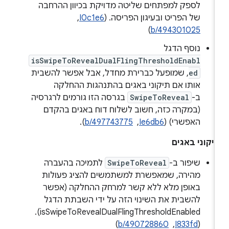
לספק למפתחים שליטה מדויקת בכיוון ההרחבה
של הפריט ובעיגון הפריסה. (
I0c1e6
, ‏
)
b/494301025
נוסף הדגל
isSwipeToRevealDualFlingThresholdEnabl
ed
, שמופעל כברירת מחדל, אבל אפשר להשבית
אותו אם תיקוני באגים בהתנהגות ההחלקה
ב-
SwipeToReveal
בגרסה הזו גורמים לרגרסיה
(במקרה כזה, חשוב לשלוח דוח באגים בהקדם
האפשרי) (
Ie6db6
, ‏
b/497743775
).
יקוני באגים
שיפור ב-
SwipeToReveal
לתמיכה בהעברה
מהירה, שמאפשרת למשתמשים להציג פעולות
באופן מלא ללא קשר למרחק ההחלקה (אפשר
להשבית את השינוי הזה על ידי השבתת הדגל
isSwipeToRevealDualFlingThresholdEnabled).
(
I833fd
, ‏
b/490728860
)