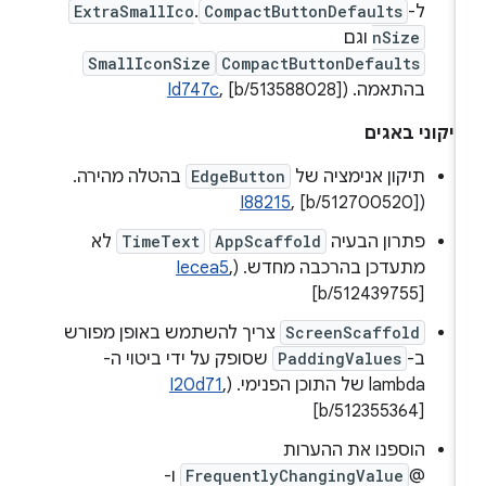
ל-
CompactButtonDefaults
.‫
ExtraSmallIco
nSize
וגם
SmallIconSize
CompactButtonDefaults
בהתאמה. (
, [b/513588028]
Id747c
יקוני באגים
תיקון אנימציה של
EdgeButton
בהטלה מהירה.
I88215
, [b/512700520]
‫(
פתרון הבעיה
AppScaffold
TimeText
לא
מתעדכן בהרכבה מחדש. (
,
Iecea5
[b/512439755]
ScreenScaffold
צריך להשתמש באופן מפורש
ב-
PaddingValues
שסופק על ידי ביטוי ה-
lambda של התוכן הפנימי. (
,
I20d71
[b/512355364]
FrequentlyChangingValue
@