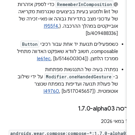
@
RememberInComposition
כדי לספק אזהרות
של lint ולמנוע בעיות בביצועים שנגרמות מקריאה
של עדכוני מצב בתדירות גבוהה או מאי-זכירה של
אובייקטים במהלך ההרכבה. (
,
I955f4
[b/409488336]
כשמפעילים תנועת יד אחת עבור רכיבי
Button
composable, חשוב לוודא שאפקט האדווה מתחיל
ממרכז הלחצן. (
, [b/514600304]
Ie61ec
נפתרה בעיה של התנגשות מפתחות
ב-
Modifier.oneHandedGesture
על ידי שילוב
של פעולת תנועה ועדיפות במפתח שנוצר
אוטומטית. (
, [b/517045657]
I49760
רסה ‎1
0-alpha03
.
7
.
במאי 2026
androidx.wear.compose:compose-*:1.7.0-alpha03