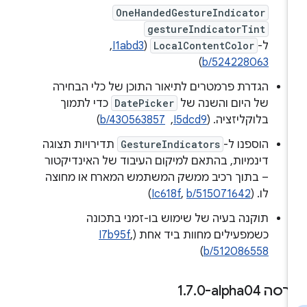
OneHandedGestureIndicator
gestureIndicatorTint
ל-
LocalContentColor
(
I1abd3
, ‏
)
b/524228063
הגדרת פרמטרים לתיאור התוכן של כלי הבחירה
של היום והשנה של
DatePicker
כדי לתמוך
בלוקליזציה. ‫(
I5dcd9
, ‏
b/430563857
)
הוספנו ל-
GestureIndicators
תדירויות תצוגה
דינמיות, בהתאם למיקום העיבוד של האינדיקטור
– בתוך רכיב ממשק המשתמש המארח או מחוצה
לו. (
b/515071642
,
Ic618f
)
תוקנה בעיה של שימוש בו-זמני בתכונה
כשמפעילים מחוות ביד אחת (
,
I7b95f
)
b/512086558
רסה ‎1
0-alpha04
.
7
.