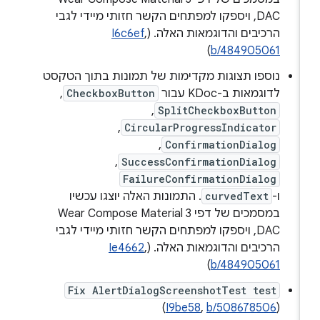
DAC, ויספקו למפתחים הקשר חזותי מיידי לגבי
הרכיבים והדוגמאות האלה. (
,
I6c6ef
)
b/484905061
נוספו תצוגות מקדימות של תמונות בתוך הטקסט
לדוגמאות ב-KDoc עבור
CheckboxButton
,‏
SplitCheckboxButton
,‏
CircularProgressIndicator
,‏
ConfirmationDialog
,‏
SuccessConfirmationDialog
,‏
FailureConfirmationDialog
ו-
curvedText
. התמונות האלה יוצגו עכשיו
במסמכים של דפי Wear Compose Material 3
DAC, ויספקו למפתחים הקשר חזותי מיידי לגבי
הרכיבים והדוגמאות האלה. (
,
Ie4662
)
b/484905061
Fix AlertDialogScreenshotTest test
)
I9be58
,
b/508678506
(