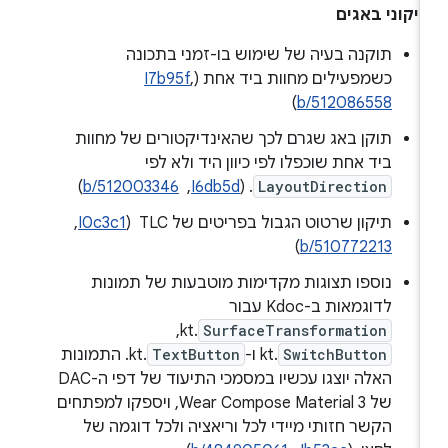
יקוני באגים
תוקנה בעיה של שימוש בו-זמני בתכונה
כשמפעילים מחוות ביד אחת (
,
I7b95f
)
b/512086558
תוקן באג שגרם לכך שהאינדיקטורים של מחוות
ביד אחת שוכפלו לפי כיוון היד ולא לפי
LayoutDirection
. ‫(
I6db5d
, ‏
b/512003346
)
תיקון שרטוט הגבול בפריטים של TLC ‏ (
I0c3c1
, ‏
)
b/510772213
נוספו תצוגות מקדימות מוטבעות של תמונות
לדוגמאות ב-Kdoc עבור
SurfaceTransformation
.kt, ‏
SwitchButton
.kt ו-
TextButton
.kt. התמונות
האלה יוצגו עכשיו במסמכי התיעוד של דפי ה-DAC
של Wear Compose Material 3, ויספקו למפתחים
הקשר חזותי מיידי לכל וריאציה ולכל דוגמה של