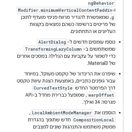
ngBehavior
ו-
Modifier.minimumVerticalContentPaddin
g
, שמאפשרת להגדיר מרווח פנימי מועדף לתוכן
של פריטים ברשימה כשהם נמצאים בקצוות
העליונים או התחתונים.
נוספו עומסים חדשים ל-
AlertDialog
שמשתמשים ב-
TransformingLazyColumn
כדי לשמור על עקביות עם הגלילה במסכים אחרים
של Material3.
שיפרנו את הרינדור של טקסט מעוקל, במיוחד
עבור גופנים כתביים, באמצעות הצגת עיוות טקסט
דרך הפרמטר החדש
CurvedTextStyle
warpOffset
, שמופעל כברירת מחדל ב-API
מגרסה 34 ואילך.
הוספנו את
LocalAmbientModeManager
,
CompositionLocal
חדש שתומך בהגדרת
ממשק משתמש והתנהגות שונים למצבים