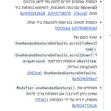
הוספת עומסים יתרים לתוכן של לחצן וכרטיס
Material3 עם כמה משבצות, לשימוש במחוות ביד
אחת. (
I74ccb
, ‏
b/515718015
, ‏
b/490343658
)
הוספת תמיכה בנגישות לתנועות ביד אחת.
)
I0054d
,
b/519085906
(
שינוי השם של
OneHandedGestureDefaults.scrollToNextI
tem()
ל-
OneHandedGestureDefaults.scrollDownT
oNextItem
והוספת הפרמטר
wrapAround
לפונקציות הגלילה
OneHandedGestureDefaults
(
I940ce
, ‏
)
b/509639667
מוסיפים את
Modifier.oneHandedGesture()
שאינו ניתן להרכבה אם המפתח צריך להיות
מסופק ידנית על ידי המפתח. (
,
I191e1
)
b/504712626