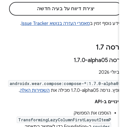
יצירת דיווח על בעיה חדשה
ידע נוסף זמין ב
מאמרי העזרה בנושא Issue Tracker
.
רסה 1
7
.
רסה ‎1
0-alpha05
.
7
.
 2026
androidx.wear.compose:compose-*:1.7.0-alpha05
פץ. גרסה ‎1.7.0-alpha05 מכילה את
השמירות האלה
.
ינויים ב-API
הוספנו את הממשק
TransformingLazyColumnFirstLayoutItemP
rovider
ב-Foundation כדי לאפשר התאמה