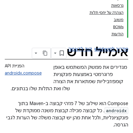
גרסאות
הצהרה על יחסי תלות
משוב
BOMs
הודעות
אימייל חדש
מדריך למשתמש
קוד לדוגמה
הפניית API
מגדירים את ממשק המשתמש באופן
androidx.compose
פרוגרמטי באמצעות פונקציות
קומפוזביליות שמתארות את הצורה
שלו ואת התלות שלו בנתונים.
‫Compose הוא שילוב של 7 מזהי קבוצה ב-Maven בתוך
androidx
. כל קבוצה מכילה קבוצת משנה ממוקדת של
פונקציונליות, ולכל אחת מהן יש קבוצה משלה של הערות לגבי
הגרסה.