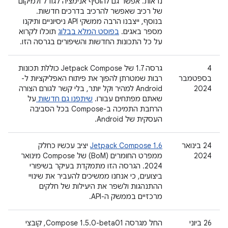
נראות. אפשר גם להוסיף אנימציה לגודל ולמיקום
של רכיב שאפשר להרכיב בדרכים חדשות.
בנוסף, ייצבנו הרבה ממשקי API ניסיוניים ותיקנו
מספר באגים.
בפוסט המלא בבלוג
תוכלו לקרוא
על כל התכונות החדשות והשיפורים בגרסה הזו.
‫4
גרסה 1.7 של Jetpack Compose כוללת תכונות
בספטמבר
רבות שמטרתן להפוך את פיתוח האפליקציות ל-
2024
Android למהיר וקל יותר, בלי קשר לגורם הצורה
שאתם מפתחים עבורו.
שיתפנו גם חדשות
על
הרחבת התמיכה ב-Compose בכל הסביבה
העסקית של Android.
‫24 בינואר
Jetpack Compose 1.6
יציב עכשיו כחלק
2024
ממפרט החומרים (BoM) של Compose מינואר
2024. הגרסה הזו מתמקדת בעיקר בשיפורי
ביצועים, כי אנחנו ממשיכים להעביר את שינויי
ההתנהגות ולשפר את היעילות של חלקים
מרכזיים בממשק ה-API.
26 ביוני
החל מגרסה Compose 1.5.0-beta01, קובצי