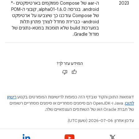
2023
ה-aar של Compose ממוקמים בארטיפקטים ‎*-
android. בגרסה 1.6.0-alpha01, קובצי ה-POM
של Compose עודכנו כך שיצביעו על ארטיפקט
‎-android כברירת מחדל לצורך פתרון תלות
במערכות build שלא תומכות במטא-נתונים של
מודול Gradle.
המידע עזר לך?
דוגמאות התוכן והקוד שבדף הזה כפופות לרישיונות המפורטים בקטע
רישיון
לתוכן
.‏ Java ו-OpenJDK הם סימנים מסחריים או סימנים מסחריים רשומים
של חברת Oracle ו/או של השותפים העצמאיים שלה.
עדכון אחרון: 2026-07-06 (שעון UTC).