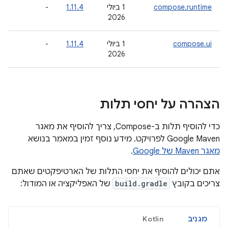
compose.runtime
‫1 ביולי
1.11.4
-
-
2
2026
compose.ui
‫1 ביולי
1.11.4
-
-
2
2026
הצהרה על יחסי תלות
כדי להוסיף תלות ב-Compose, צריך להוסיף את מאגר
Google Maven לפרויקט. מידע נוסף זמין במאמר בנושא
מאגר Maven של Google
.
אתם יכולים להוסיף את יחסי התלות של הארטיפקטים שאתם
צריכים בקובץ
build.gradle
של האפליקציה או המודול:
מגניב
Kotlin