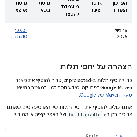
העדכון
גרסה
גרסת
גרסת
מועמדת
האחרון
יציבה
בטא
אלפא
להפצה
‫15 ביולי
-
-
-
‎1.0.0-
alpha10
2026
הצהרה על יחסי תלות
כדי להוסיף תלות ב-xr projected, צריך להוסיף את מאגר
Google Maven לפרויקט. מידע נוסף זמין במאמר בנושא
מאגר Maven של Google
.
אתם יכולים להוסיף את יחסי התלות של הארטיפקטים שאתם
צריכים בקובץ
build.gradle
של האפליקציה או המודול:
מגניב
Kotlin