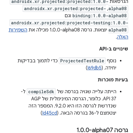
הגרסאות
androidx.xr.projected:projected:1.0.0-
androidx.xr.projected:projected-
,
alpha08
binding:1.0.0-alpha08
וגם
androidx.xr.projected:projected-testing:1.0.0-
alpha08
יוצאות. גרסה ‎1.0.0-alpha08 מכילה את
השמירות
האלה
.
שינויים ב-API
נוסף
ProjectedTestRule
כדי לתמוך בבדיקות
יחידה. (
I69db5
)
בעיות מוכרות
הייתה עלייה שגויה בגרסה של
compileSdk
ל-
API 37. כלומר, הגרסה המינימלית של AGP
שנדרשת לגרסה הזו היא 9.2.0. המספר הזה
יצטמצם ל-36 בגרסה הבאה. (
Id45cd
)
גרסה ‎1
0-alpha07
.
0
.