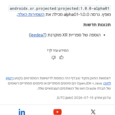
androidx.xr.projected:projected:1.0.0-alpha01
מופץ. גרסה 1.0.0-alpha01 מכילה את
השמירות האלה
.
תכונות חדשות
הוספה של ספריית XR מוקרנת (
Ieedea7
)
המידע עזר לך?
דוגמאות התוכן והקוד שבדף הזה כפופות לרישיונות המפורטים בקטע
רישיון
לתוכן
.‏ Java ו-OpenJDK הם סימנים מסחריים או סימנים מסחריים רשומים
של חברת Oracle ו/או של השותפים העצמאיים שלה.
עדכון אחרון: 2026-07-15 (שעון UTC).