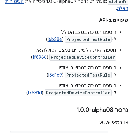
alpha09
מושקות. גרסה ‎1.0.0-alpha09 מכילה את
השמירות
האלה
.
שינויים ב-API
הוספנו תמיכה במצב הסוללה
ל-
ProjectedTestRule
(
I6b28e
)
נוספה האזנה לשינויים במצב הסוללה אל
)
If8966
(
ProjectedDeviceController
הוספנו תמיכה במכשירי אודיו
ל-
ProjectedTestRule
(
I5d1c9
)
הוספנו תמיכה במכשירי אודיו
ל-
ProjectedDeviceController
(
I7681d
)
גרסה ‎1
0-alpha08
.
0
.
‫19 במאי 2026