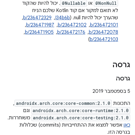
@NonNull
או
@Nullable
. יכול להיות שהקוד
לא תואם למקור אם קוד Kotlin שלכם הניח
שהערך יכול להיות null. (
I34b6b
, ‏
b/236472329
, ‏
b/236472101
, ‏
b/236472102
, ‏
b/236471987
, ‏
b/236472078
, ‏
b/236472176
, ‏
b/236471905
, ‏
)
b/236472103
גרסה
גרסה
5 בספטמבר 2019
התכונות
androidx.arch.core:core-common:2.1.0
,
androidx.arch.core:core-runtime:2.1.0
וגם
androidx.arch.core:core-testing:2.1.0
משוחררות.
כאן
אפשר למצוא את ההתחייבויות (commits) שכלולות
בגרסה הזו.