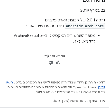
גרסה 2
1
.
0
.
22 במרץ 2019
גרסה 2.0.1 של קבוצת הארטיפקטים
androidx.arch.core
פורסמה עם שינוי אחד:
מספר השרשורים המקסימלי ב-ArchiveExecutor
גדל מ-2 ל-4.
המידע עזר לך?
דוגמאות התוכן והקוד שבדף הזה כפופות לרישיונות המפורטים בקטע
רישיון
לתוכן
.‏ Java ו-OpenJDK הם סימנים מסחריים או סימנים מסחריים רשומים
של חברת Oracle ו/או של השותפים העצמאיים שלה.
עדכון אחרון: 2025-10-29 (שעון UTC).