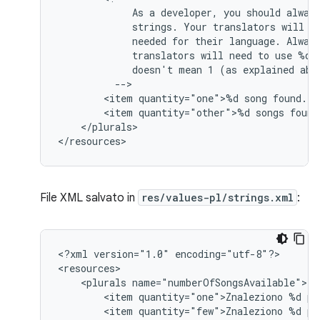
As
a
developer,
you
should
alway
strings.
Your
translators
will
k
needed
for
their
language.
Alway
translators
will
need
to
use
%d
doesn't
mean
1
(as
explained
<item
quantity="one">%d
song
<item
quantity="other">%d
songs
</plurals>

</resources>
File XML salvato in
res/values-pl/strings.xml
:
<?xml
version="1.0"
encoding="utf-8"?>

<plurals
<item
quantity="one">Znaleziono
%d
<item
quantity="few">Znaleziono
%d