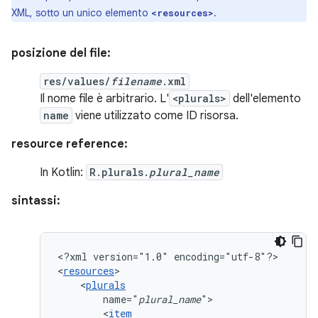
XML, sotto un unico elemento
.
<resources>
posizione del file:
res/values/
filename
.xml
Il nome file è arbitrario. L'
<plurals>
dell'elemento
name
viene utilizzato come ID risorsa.
resource reference:
In Kotlin:
R.plurals.
plural_name
sintassi:
<?xml
version="1.0"
encoding="utf-8"?>

<
resources
<
plurals
name="
plural_name
<
item