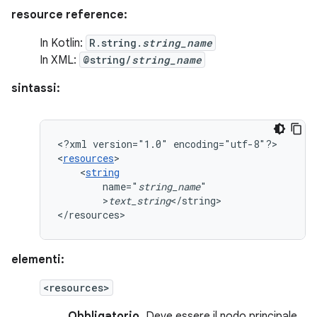
resource reference:
In Kotlin:
R.string.
string_name
In XML:
@string/
string_name
sintassi:
<?xml
version="1.0"
encoding="utf-8"?>

<
resources
<
string
name="
string_name
>
text_string
</string>

</resources>
elementi:
<resources>
Obbligatorio.
Deve essere il nodo principale.