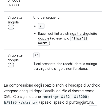
Unicode
U+XXXX
Virgoletta
Uno dei seguenti:
singola
\'
'
(
)
Racchiudi l'intera stringa tra virgolette
"This'll
doppie (ad esempio
work"
)
\"
Virgolette
doppie
Tieni presente che racchiudere la stringa
"
(
)
tra virgolette singole non funziona.
La compressione degli spazi bianchi e l'escape di Android
vengono eseguiti dopo l'analisi del file di risorse come
XML. Ciò significa che
<string> &#32; &#8200;
&#8195;</string>
(spazio, spazio di punteggiatura,