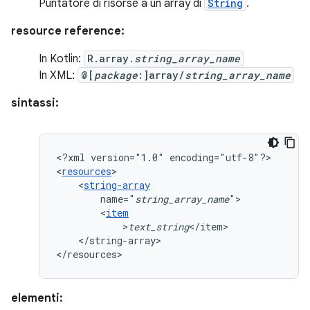
Puntatore di risorse a un array di
String
.
resource reference:
In Kotlin:
R.array.
string_array_name
In XML:
@[
package
:]array/
string_array_name
sintassi:
<?xml
version="1.0"
encoding="utf-8"?>

<
resources
<
string-array
name="
string_array_name
<
item
>
text_string
</string-array>

</resources>
elementi: