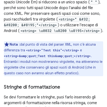
spazio Unicode Em) si riducono a un unico spazio (
" "
),
perché sono tutti spazi Unicode dopo l'analisi del file
come XML. Per preservare questi spazi così come sono,
puoi racchiuderli tra virgolette (
<string>" &#32;
&#8200; &#8195;"</string>
) o utilizzare l'escape di
Android (
<string> \u0032 \u8200 \u8195</string>
).
Nota
:dal punto di vista del parser XML, non c'è alcuna
differenza tra
e
<string>"Test this"</string>
.
<string>&amp;quot;Test this&amp;quot;</string>
Entrambi i moduli non mostreranno virgolette, ma attiveranno le
virgolette che conservano gli spazi vuoti di Android (che in
questo caso non avranno alcun effetto pratico).
Stringhe di formattazione
Se devi formattare le stringhe, puoi farlo inserendo gli
argomenti di formattazione nella risorsa stringa, come