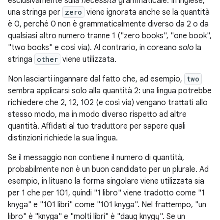
esclusivamente sulla
necessità
grammaticale. In inglese,
una stringa per
zero
viene ignorata anche se la quantità
è 0, perché 0 non è grammaticalmente diverso da 2 o da
qualsiasi altro numero tranne 1 ("zero books", "one book",
"two books" e così via). Al contrario, in coreano
solo
la
stringa
other
viene utilizzata.
Non lasciarti ingannare dal fatto che, ad esempio,
two
sembra applicarsi solo alla quantità 2: una lingua potrebbe
richiedere che 2, 12, 102 (e così via) vengano trattati allo
stesso modo, ma in modo diverso rispetto ad altre
quantità. Affidati al tuo traduttore per sapere quali
distinzioni richiede la sua lingua.
Se il messaggio non contiene il numero di quantità,
probabilmente non è un buon candidato per un plurale. Ad
esempio, in lituano la forma singolare viene utilizzata sia
per 1 che per 101, quindi "1 libro" viene tradotto come "1
knyga" e "101 libri" come "101 knyga". Nel frattempo, "un
libro" è "knyga" e "molti libri" è "daug knygų". Se un