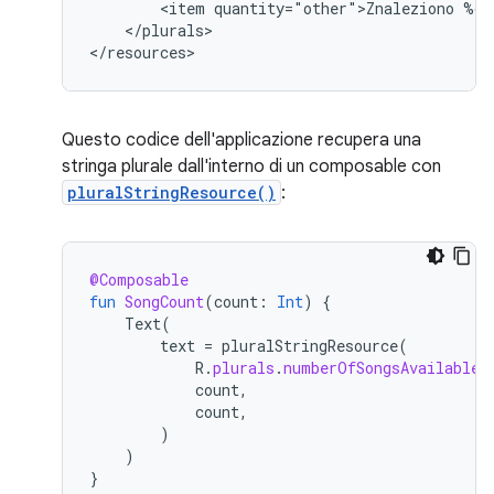
<item
quantity="other">Znaleziono
%d
</plurals>

</resources>
Questo codice dell'applicazione recupera una
stringa plurale dall'interno di un composable con
pluralStringResource()
:
@Composable
fun
SongCount
(
count
:
Int
)
{
Text
(
text
=
pluralStringResource
(
R
.
plurals
.
numberOfSongsAvailable
,
count
,
count
,
)
)
}