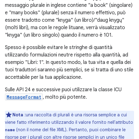
messaggio plurale in inglese contiene "a book" (singolare)
e "many books" (plurale) senza il numero effettivo, può
essere tradotto come "knyga" (un libro)/"daug knygų"
(molti libri), ma con le regole lituane, verrà visualizzato
"knyga" (un libro singolo) quando il numero è 101.
Spesso è possibile evitare le stringhe di quantità
utilizzando formulazioni neutre rispetto alla quantità, ad
esempio "Libri: 1". In questo modo, la tua vita e quella dei
tuoi traduttori saranno più semplici, se si tratta di uno stile
accettabile per la tua applicazione.
Sulle API 24 e successive puoi utilizzare la classe ICU
MessageFormat
, molto più potente.
Nota
:una raccolta di plurali è una risorsa semplice a cui
viene fatto riferimento utilizzando il valore fornito nell'attributo
(non il nome del file XML). Pertanto, puoi combinare le
name
risorse per i plurali con altre risorse semplici in un unico file