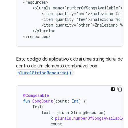
<plurals
<item
quantity="one">Znaleziono
%d
<item
quantity="few">Znaleziono
%d
<item
quantity="other">Znaleziono
%d
</plurals>

</resources>
Este código do aplicativo extrai uma string plural de
dentro de um elemento combinável com
pluralStringResource()
:
@Composable
fun
SongCount
(
count
:
Int
)
{
Text
(
text
=
pluralStringResource
(
R
.
plurals
.
numberOfSongsAvailable
,
count
,