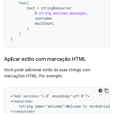
Text
(
text
=
stringResource
(
R
.
string
.
welcome_messages
,
username
,
mailCount
,
)
)
}
Aplicar estilo com marcação HTML
Você pode adicionar estilo às suas strings com
marcações HTML. Por exemplo:
<?xml
version="1.0"
encoding="utf-8"?>

<string
name="welcome">Welcome
to
<b>Android</
</resources>