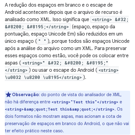
A redução dos espaços em branco e o escape de
Android acontecem depois que o arquivo de recurso é
analisado como XML. Isso significa que
<string> &#32;
&#8200; &#8195;</string>
(espaço, espaço da
pontuação, espaço Unicode Em) são reduzidos em um
único espaço (
" "
), porque todos são espaços Unicode
após a análise do arquivo como um XML. Para preservar
esses espaços como estão, você pode os colocar entre
aspas (
<string>" &#32; &#8200; &#8195;"
</string>
) ou usar o escape do Android (
<string>
\u0032 \u8200 \u8195</string>
).
Observação
:
do ponto de vista do analisador de XML,
não há diferença entre
e
<string>"Test this"</string>
. Os
<string>&amp;quot;Test this&amp;quot;</string>
dois formatos não mostram aspas, mas acionam a cota de
preservação de espaços em branco do Android, o que não vai
ter efeito prático neste caso.