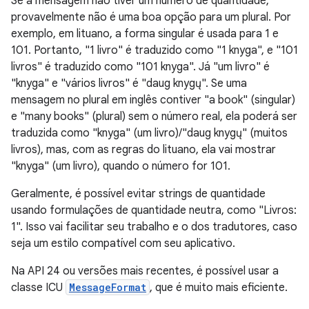
Se a mensagem não tiver um número de quantidade,
provavelmente não é uma boa opção para um plural. Por
exemplo, em lituano, a forma singular é usada para 1 e
101. Portanto, "1 livro" é traduzido como "1 knyga", e "101
livros" é traduzido como "101 knyga". Já "um livro" é
"knyga" e "vários livros" é "daug knygų". Se uma
mensagem no plural em inglês contiver "a book" (singular)
e "many books" (plural) sem o número real, ela poderá ser
traduzida como "knyga" (um livro)/"daug knygų" (muitos
livros), mas, com as regras do lituano, ela vai mostrar
"knyga" (um livro), quando o número for 101.
Geralmente, é possível evitar strings de quantidade
usando formulações de quantidade neutra, como "Livros:
1". Isso vai facilitar seu trabalho e o dos tradutores, caso
seja um estilo compatível com seu aplicativo.
Na API 24 ou versões mais recentes, é possível usar a
classe ICU
MessageFormat
, que é muito mais eficiente.