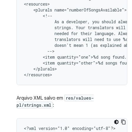
<plurals
As
a
developer,
you
should
alway
strings.
Your
translators
will
k
needed
for
their
language.
Alway
translators
will
need
to
use
%d
doesn't
mean
1
(as
explained
<item
quantity="one">%d
song
<item
quantity="other">%d
songs
</plurals>

</resources>
Arquivo XML salvo em
res/values-
pl/strings.xml
:
<?xml
version="1.0"
encoding="utf-8"?>
