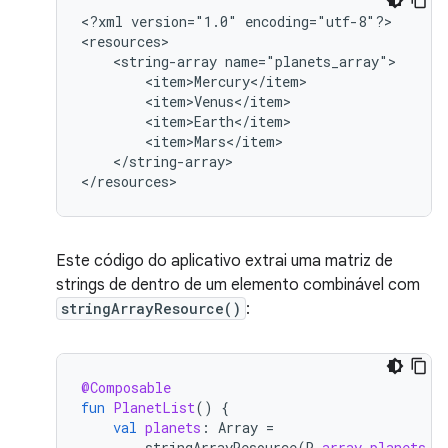
<?xml
version="1.0"
encoding="utf-8"?>

<string-array
</string-array>

</resources>
Este código do aplicativo extrai uma matriz de
strings de dentro de um elemento combinável com
stringArrayResource()
:
@Composable
fun
PlanetList
()
{
val
planets
:
Array
=
stringArrayResource
(
R
.
array
.
planets_a