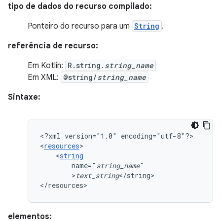
tipo de dados do recurso compilado:
Ponteiro do recurso para um
String
.
referência de recurso:
Em Kotlin:
R.string.
string_name
Em XML:
@string/
string_name
Sintaxe:
<?xml
version="1.0"
encoding="utf-8"?>

<
resources
<
string
name="
string_name
>
text_string
</string>

</resources>
elementos: