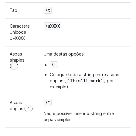
\t
Tab
\u
XXXX
Caractere
Unicode
U+XXXX
Aspas
Uma destas opções:
simples
\'
'
(
)
Coloque toda a string entre aspas
"This'll work"
duplas (
, por
exemplo).
\"
Aspas
"
duplas (
)
Não é possível inserir a string entre
aspas simples.