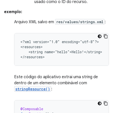
usado como o ID do recurso.
exemplo:
Arquivo XML salvo em
res/values/strings.xml
:
<?xml
version="1.0"
encoding="utf-8"?>

<string
name="hello">Hello!</string>

</resources>
Este código do aplicativo extrai uma string de
dentro de um elemento combinável com
stringResource()
:
@Composable