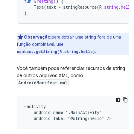
fun
Greeting
()
{
Text
(
text
=
stringResource
(
R
.
string
.
hello
}
Observação
:para extrair uma string fora de uma
função combinável, use
.
context.getString(R.string.hello)
Você também pode referenciar recursos de string
de outros arquivos XML, como
AndroidManifest.xml
:
android:label="@string/hello"
/>