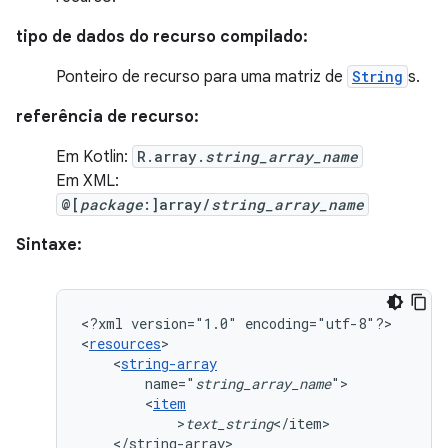
tipo de dados do recurso compilado:
Ponteiro de recurso para uma matriz de
String
s.
referência de recurso:
Em Kotlin:
R.array.
string_array_name
Em XML:
@[
package
:]array/
string_array_name
Sintaxe:
<?xml
version="1.0"
encoding="utf-8"?>

<
resources
<
string-array
name="
string_array_name
<
item
>
text_string
</string-array>
