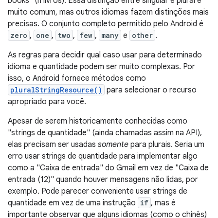
books" (n livros). Essa distinção entre singular e plural é
muito comum, mas outros idiomas fazem distinções mais
precisas. O conjunto completo permitido pelo Android é
zero
,
one
,
two
,
few
,
many
e
other
.
As regras para decidir qual caso usar para determinado
idioma e quantidade podem ser muito complexas. Por
isso, o Android fornece métodos como
pluralStringResource()
para selecionar o recurso
apropriado para você.
Apesar de serem historicamente conhecidas como
"strings de quantidade" (ainda chamadas assim na API),
elas precisam ser usadas
somente
para plurais. Seria um
erro usar strings de quantidade para implementar algo
como a "Caixa de entrada" do Gmail em vez de "Caixa de
entrada (12)" quando houver mensagens não lidas, por
exemplo. Pode parecer conveniente usar strings de
quantidade em vez de uma instrução
if
, mas é
importante observar que alguns idiomas (como o chinês)