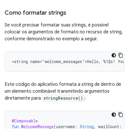
Como formatar strings
Se você precisar formatar suas strings, é possível
colocar os argumentos de formato no recurso de string,
conforme demonstrado no exemplo a seguir.
<string
name="welcome_messages">Hello,
%1$s!
You
Este código do aplicativo formata a string de dentro de
um elemento combinável transmitindo argumentos
diretamente para
stringResource()
:
@Composable
fun
WelcomeMessage
(
username
:
String
,
mailCount
:
In