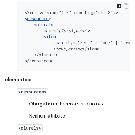
<?xml
version="1.0"
encoding="utf-8"?>

<
resources
<
plurals
name="
plural_name
<
item
quantity=["zero"
|
"one"
|
"two"
>
text_string
</plurals>

</resources>
elementos:
<resources>
Obrigatório
. Precisa ser o nó raiz.
Nenhum atributo.
<plurals>