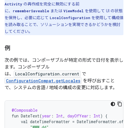
の再作成を完全に無効にする前
Activity
に、
または
を使用して UI の状態
rememberSaveable
ViewModel
を保持し、必要に応じて
を使用して構成値
LocalConfiguration
を読み取ることで、ソリューションを実現できるかどうかを検討
してください。
例
次の例では、コンポーザブルが特定の形式で日付を表示し
ます。コンポーザブル
は、
LocalConfiguration.current
で
ConfigurationCompat.getLocales
を呼び出すこと
で、システムの言語 / 地域の構成の変更に対応します。
@Composable
fun
DateText
(
year
:
Int
,
dayOfYear
:
Int
)
{
val
dateTimeFormatter
=
DateTimeFormatter
.
ofP
"MMM dd"
,