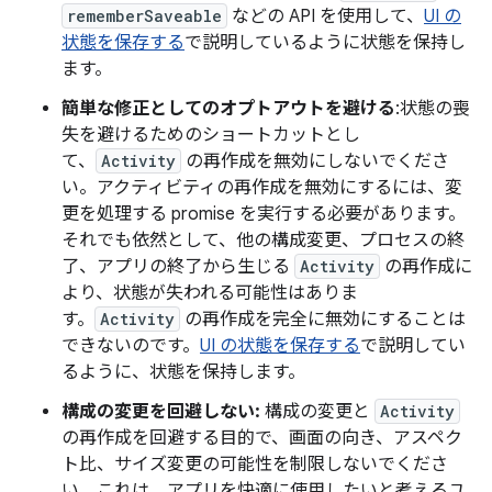
rememberSaveable
などの API を使用して、
UI の
状態を保存する
で説明しているように状態を保持し
ます。
簡単な修正としてのオプトアウトを避ける
:状態の喪
失を避けるためのショートカットとし
て、
Activity
の再作成を無効にしないでくださ
い。アクティビティの再作成を無効にするには、変
更を処理する promise を実行する必要があります。
それでも依然として、他の構成変更、プロセスの終
了、アプリの終了から生じる
Activity
の再作成に
より、状態が失われる可能性はありま
す。
Activity
の再作成を完全に無効にすることは
できないのです。
UI の状態を保存する
で説明してい
るように、状態を保持します。
構成の変更を回避しない:
構成の変更と
Activity
の再作成を回避する目的で、画面の向き、アスペク
ト比、サイズ変更の可能性を制限しないでくださ
い。これは、アプリを快適に使用したいと考えるユ