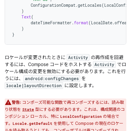
ConfigurationCompat
.
getLocales
(
LocalConfig
)
Text
(
dateTimeFormatter
.
format
(
LocalDate
.
ofYear
)
}
ロケールが変更されたときに
Activity
の再作成を回避
するには、Compose コードをホストする
Activity
でロ
ケール構成の変更を無効にする必要があります。これを行
うには、
android:configChanges
を
locale|layoutDirection
に設定します。
警告:
コンポーズ可能な関数で再コンポーズするには、読み取
り状態を
型にする必要があります。これは、構成関連のコ
State
ンポジション ローカル、特に
の場合で
LocalConfiguration
す。
を使用して Compose の現在のロケー
Locale.getDefault
ルを読み取ろうとしても、コンポーザブルは再コンポーズされ