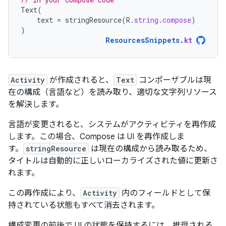
Text
(
text
=
stringResource
(
R
.
string
.
compose
)
)
ResourcesSnippets
.
kt
Activity
が作成されると、
Text
コンポーザブルは現
在の構成（言語など）を読み取り、適切な文字列リソース
を解決します。
言語が変更されると、システムがアクティビティを再作成
します。この場合、Compose は UI を再作成しま
す。
stringResource
は現在の構成から読み取るため、
タイトルは自動的に正しいローカライズされた値に更新さ
れます。
この再作成により、
Activity
内のフィールドとして保
持されている状態もすべて消去されます。
構成変更の前後で UI の状態を保持するには、推奨される