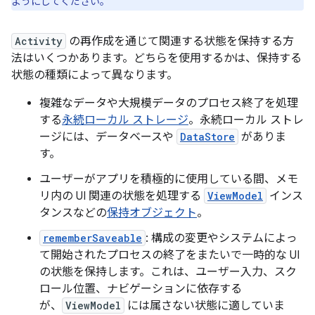
ようにしてください。
Activity
の再作成を通じて関連する状態を保持する方
法はいくつかあります。どちらを使用するかは、保持する
状態の種類によって異なります。
複雑なデータや大規模データのプロセス終了を処理
する
永続ローカル ストレージ
。永続ローカル ストレ
ージには、データベースや
DataStore
がありま
す。
ユーザーがアプリを積極的に使用している間、メモ
リ内の UI 関連の状態を処理する
ViewModel
インス
タンスなどの
保持オブジェクト
。
rememberSaveable
: 構成の変更やシステムによっ
て開始されたプロセスの終了をまたいで一時的な UI
の状態を保持します。これは、ユーザー入力、スク
ロール位置、ナビゲーションに依存する
が、
ViewModel
には属さない状態に適していま