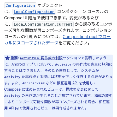
Configuration
オブジェクト
は、
LocalConfiguration
コンポジション ローカルの
Compose UI 階層で使用できます。変更があるたび
に、
LocalConfiguration.current
から読み取るコンポ
ーズ可能な関数が再コンポーズされます。コンポジション
ローカルの仕組みについては、
CompositionLocal でロー
カルにスコープされたデータ
をご覧ください。
重要:
の再作成の制限
セクションで説明したよう
Activity
に、Android アプリにおいて、
の再作成を完全に無効に
Activity
することはできません。そのため依然として、システムが
を再作成する際には状態を正しく保存する必要がありま
Activity
す。また、
などの
相互運用 API
を使用して
AndroidView
Compose に埋め込まれたビューは、構成の変更に関して
の再作成が生じることが想定されています。構成の変更
Activity
によりコンポーズ可能な関数が再コンポーズされる場合、相互運
用 API 内で使用されるビューは再作成されません。