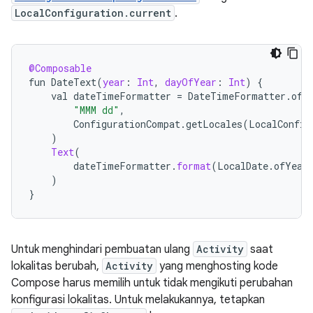
LocalConfiguration.current
.
@Composable
fun
DateText
(
year
:
Int
,
dayOfYear
:
Int
)
{
val
dateTimeFormatter
=
DateTimeFormatter
.
ofP
"MMM dd"
,
ConfigurationCompat
.
getLocales
(
LocalConfig
)
Text
(
dateTimeFormatter
.
format
(
LocalDate
.
ofYear
)
}
Untuk menghindari pembuatan ulang
Activity
saat
lokalitas berubah,
Activity
yang menghosting kode
Compose harus memilih untuk tidak mengikuti perubahan
konfigurasi lokalitas. Untuk melakukannya, tetapkan