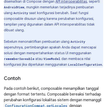
disematkan di Compose dengan
API interoperabilitas
, seperti
, mungkin memerlukan terjadinya pembuatan
AndroidView
ulang
saat konfigurasi berubah. Saat fungsi
Activity
composable disusun ulang karena perubahan konfigurasi,
tampilan yang digunakan dalam API interoperabilitas tidak
dibuat ulang.
Sebelum menonaktifkan pembuatan ulang
Activity
sepenuhnya, pertimbangkan apakah Anda dapat mencapai
solusi dengan mempertahankan status UI menggunakan
atau
dan membaca nilai
rememberSaveable
ViewModel
konfigurasi jika diperlukan menggunakan
.
LocalConfiguration
Contoh
Pada contoh berikut, composable menampilkan tanggal
dengan format tertentu. Composable bereaksi terhadap
perubahan konfigurasi lokalitas sistem dengan memanggil
ConfigurationCompat.getLocales
dengan