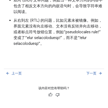
双向 (BIDI) 文本问题，例如当一种文本方向的内容中
包含了相反文本方向的内嵌语句时，会导致字符串难
以阅读。
从右到左 (RTL) 的问题，比如元素未被镜像。例如，
界面元素没有向左移动、文本没有反转并向左移动，
或者标点符号放错位置，例如“pseudolocales rule!”
变成了“elur selacoloduesp!”，而不是“!elur
selacoloduesp”。
上一页
下一页
arrow_back
arrow_forward
该内容对您有帮助吗？