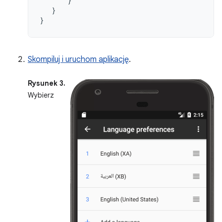
}
}
}
Skompiluj i uruchom aplikację
.
Rysunek 3.
Wybierz