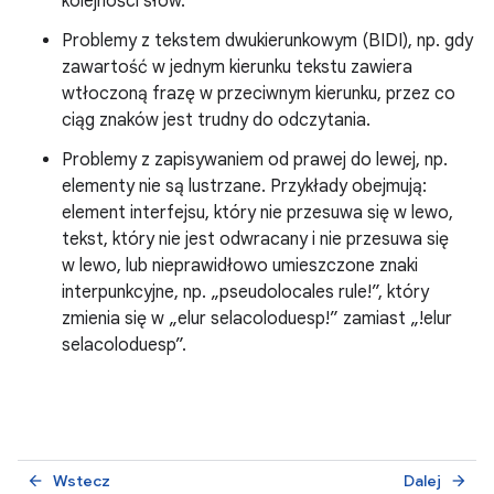
kolejności słów.
Problemy z tekstem dwukierunkowym (BIDI), np. gdy
zawartość w jednym kierunku tekstu zawiera
wtłoczoną frazę w przeciwnym kierunku, przez co
ciąg znaków jest trudny do odczytania.
Problemy z zapisywaniem od prawej do lewej, np.
elementy nie są lustrzane. Przykłady obejmują:
element interfejsu, który nie przesuwa się w lewo,
tekst, który nie jest odwracany i nie przesuwa się
w lewo, lub nieprawidłowo umieszczone znaki
interpunkcyjne, np. „pseudolocales rule!”, który
zmienia się w „elur selacoloduesp!” zamiast „!elur
selacoloduesp”.
Wstecz
Dalej
arrow_back
arrow_forward