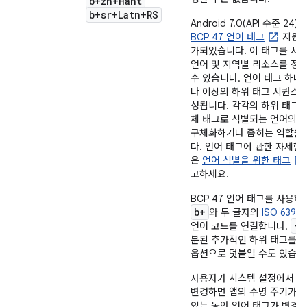
b+zh+Hant
b+sr+Latn+RS
Android 7.0(API 수준 24
BCP 47 언어 태그
지원이
가되었습니다. 이 태그를 사
언어 및 지역별 리소스를 정
수 있습니다. 언어 태그 하나
나 이상의 하위 태그 시퀀스로
성됩니다. 각각의 하위 태그는
체 태그로 식별되는 언어의 
구체화하거나 좁히는 역할을
다. 언어 태그에 관한 자세한
은
언어 식별을 위한 태그
고하세요.
BCP 47 언어 태그를 사용하
b+
와 두 글자의
ISO 639-1
+
언어 코드를 연결합니다.
분된 추가적인 하위 태그를 
옵션으로 덧붙일 수도 있습니
사용자가 시스템 설정에서 
변경하면 앱의 수명 주기가 
있는 동안 언어 태그가 변경될