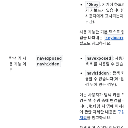
12key
: 기기에 하드웨어
키 키보드가 있습니다(이
사용자에게 표시되는지 
무관).
사용 가능한 기본 텍스트 입력
keyboard
법을 나타내는
필드도 참고하세요.
navexposed
navexposed
탐색 키 사
: 사용자
navhidden
용 가능 여
색 키를 사용할 수 있습니
부
navhidden
: 탐색 키
용할 수 없습니다(예: 닫힌
껑 뒤에 있는 경우).
이는 사용자가 탐색 키를 드
경우 앱 수명 중에 변경될 수
니다. 런타임 시 앱에 미치는
에 관한 자세한 내용은
구성 
처리
를 참고하세요.