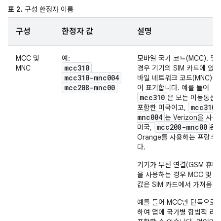
표 2.
구성 한정자 이름
구성
한정자 값
설명
MCC 및
예:
모바일 국가 코드(MCC). 필
mcc310
MNC
경우 기기의 SIM 카드에 있는
mcc310-mnc004
바일 네트워크 코드(MNC)를
mcc208-mnc00
어 표기합니다. 예를 들어
mcc310
은 모든 이동통신
mcc310-
포함한 미국이고,
mnc004
는 Verizon을 사
mcc208-mnc00
미국,
은
Orange를 사용하는 프랑스
다.
기기가 무선 연결(GSM 휴대
을 사용하는 경우 MCC 및 M
값은 SIM 카드에서 가져옵니
예를 들어 MCC만 단독으로 
하여 앱에 국가별 합법적 리