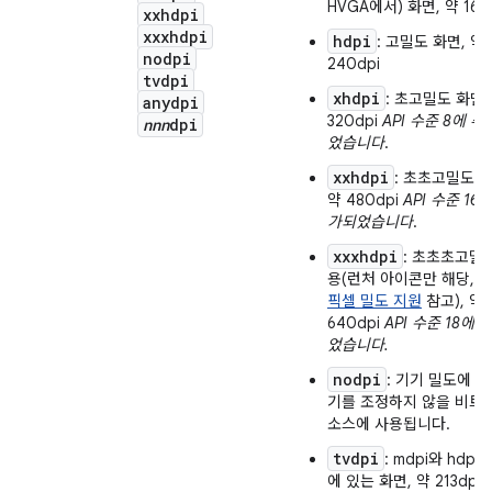
HVGA에서) 화면, 약 160
xxhdpi
xxxhdpi
hdpi
: 고밀도 화면, 약
nodpi
240dpi
tvdpi
xhdpi
: 초고밀도 화면,
anydpi
320dpi
API 수준 8에 
nnn
dpi
었습니다
.
xxhdpi
: 초초고밀도 화
약 480dpi
API 수준 16
가되었습니다
.
xxxhdpi
: 초초초고밀
용(런처 아이콘만 해당,
픽셀 밀도 지원
참고), 약
640dpi
API 수준 18에
었습니다.
nodpi
: 기기 밀도에 맞
기를 조정하지 않을 비트
소스에 사용됩니다.
tvdpi
: mdpi와 hdpi
에 있는 화면, 약 213dpi. 