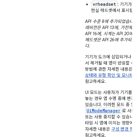
vrheadset
: 기기가 
현실 헤드셋에서 표시됩니
API 수준 8에 추가되었습니다
레비전은 API 13에, 가전제
API 16에, 시계는 API 20에, 
헤드셋은 API 26에 추가되
다.
기기가 도크에 삽입되거나 
서 제거될 때 앱이 반응할 수
방법에 관한 자세한 내용은
상태와 유형 확인 및 모니터
참고하세요.
UI 모드는 사용자가 기기를 
놓는 경우 앱 수명 중에 변경
있습니다. 이러한 모드 중 일
UiModeManager
로 사용
또는 사용 중지할 수 있습니다
타임 시 앱에 미치는 영향에 
자세한 내용은
구성 변경 처
참고하세요.