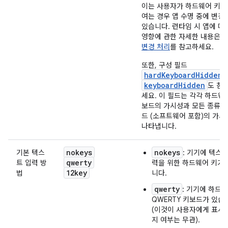
이는 사용자가 하드웨어 키
여는 경우 앱 수명 중에 변경
있습니다. 런타임 시 앱에 미
영향에 관한 자세한 내용은
변경 처리
를 참고하세요.
또한, 구성 필드
hardKeyboardHidden
keyboardHidden
도 참
세요. 이 필드는 각각 하드웨
보드의 가시성과 모든 종류의
드 (소프트웨어 포함)의 가시
나타냅니다.
nokeys
nokeys
기본 텍스
: 기기에 텍스트
qwerty
트 입력 방
력을 위한 하드웨어 키가
12key
법
니다.
qwerty
: 기기에 하드
QWERTY 키보드가 있습
(이것이 사용자에게 표시
지 여부는 무관).