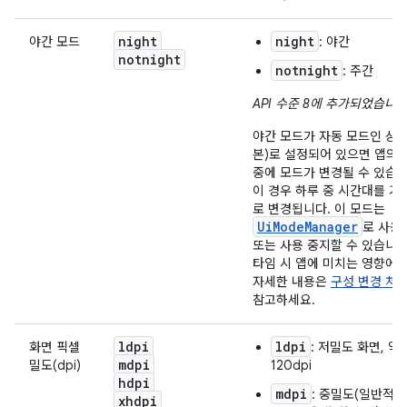
night
night
야간 모드
: 야간
notnight
notnight
: 주간
API 수준 8에 추가되었습니다
야간 모드가 자동 모드인 상태
본)로 설정되어 있으면 앱의 
중에 모드가 변경될 수 있습니
이 경우 하루 중 시간대를 기
로 변경됩니다. 이 모드는
UiModeManager
로 사용
또는 사용 중지할 수 있습니다
타임 시 앱에 미치는 영향에 
자세한 내용은
구성 변경 처
참고하세요.
ldpi
ldpi
화면 픽셀
: 저밀도 화면, 약
mdpi
밀도(dpi)
120dpi
hdpi
mdpi
: 중밀도(일반적인
xhdpi