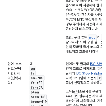
포함할 수 있습니다. 언어만을
준으로 하여 지정해야 한다면
언어, 스크립트(선택사항), 
(선택사항)
한정자를 사용합니
MCC와 MNC 한정자를 사용
경우 주의해서 사용하고 제대
동하는지 테스트합니다.
mcc
m
또한, 구성 필드
와
참고하세요. 이 구성 필드는 
현재 모바일 국가 코드와 모
네트워크 코드를 나타냅니다.
언어, 스크
예:
언어는 두 글자의
ISO 639-1
en
립트(선택
언어 코드로 정의되고, 뒤이어
fr
사항), 지
글자의
ISO 3166-1-alpha-2
en-r
US
r
역(선택사
지역 코드(앞에 소문자
이
fr-r
FR
항)
됨)가 선택적으로 따라옵니다
fr-r
CA
코드는 대소문자를 구분하지
b+en
r
니다
.
접두사는 지역 부분
b+en+US
별하는 데 사용됩니다. 지역만
b+es+419
정할 수는 없습니다.