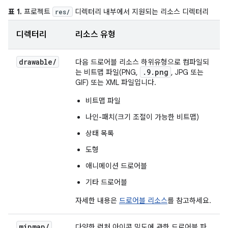
표 1.
프로젝트
디렉터리 내부에서 지원되는 리소스 디렉터리
res/
디렉터리
리소스 유형
drawable
/
다음 드로어블 리소스 하위유형으로 컴파일되
.9.png
는 비트맵 파일(PNG,
, JPG 또는
GIF) 또는 XML 파일입니다.
비트맵 파일
나인-패치(크기 조절이 가능한 비트맵)
상태 목록
도형
애니메이션 드로어블
기타 드로어블
자세한 내용은
드로어블 리소스
를 참고하세요.
mipmap
/
다양한 런처 아이콘 밀도에 관한 드로어블 파