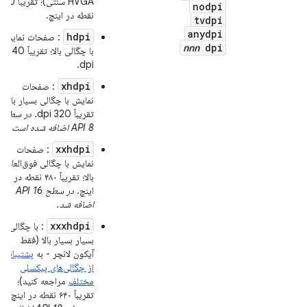
HVGA سنتی)؛ تقریباً 60
nodpi
نقطه در اینچ.
tvdpi
anydpi
hdpi
: صفحات نمایش
nnn
dpi
با چگالی بالا؛ تقریباً 240
dpi.
xhdpi
: صفحات
نمایش با چگالی بسیار بالا؛
تقریباً 320 dpi.
در سطح
API 8 اضافه شده است.
xxhdpi
: صفحات
نمایش با چگالی فوق‌العاده
بالا؛ تقریباً ۴۸۰ نقطه در
اینچ.
در سطح API 16
اضافه شد.
xxxhdpi
: با چگالی
بسیار بسیار بالا (فقط
آیکون لانچر - به
پشتیبانی
از چگالی‌های پیکسلی
مختلف
مراجعه کنید)؛
تقریباً ۶۴۰ نقطه در اینچ.