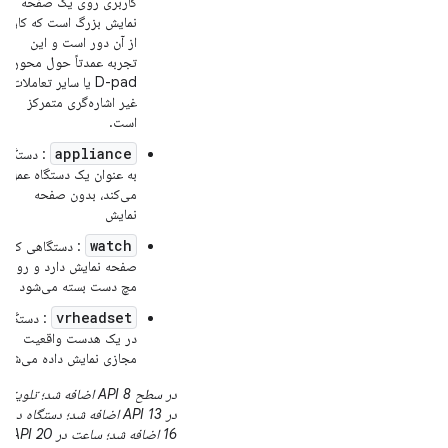
کاربری روی یک صفحه
نمایش بزرگ است که کاربر
از آن دور است و این
تجربه عمدتاً حول محور
D-pad یا سایر تعاملات
غیر اشاره‌گری متمرکز
است.
appliance
: دستگاه
به عنوان یک دستگاه عمل
می‌کند، بدون صفحه
نمایش
watch
: دستگاهی که
صفحه نمایش دارد و روی
مچ دست بسته می‌شود
vrheadset
: دستگاه
در یک هدست واقعیت
مجازی نمایش داده می‌شود
در سطح API 8 اضافه شد؛ تلویزی
در API 13 ا
16 اضافه شد؛ ساعت در API 20