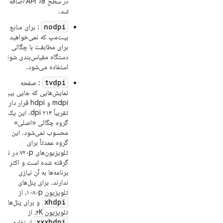
در سطح API 18 اضافه
شد.
nodpi
: برای منابع
بیت‌مپ که نمی‌خواهید
برای مطابقت با چگالی
دستگاه مقیاس‌بندی شوند،
استفاده می‌شود.
tvdpi
: صفحه
نمایش‌هایی که جایی بین
mdpi و hdpi قرار دارند؛
تقریباً ۲۱۳ dpi. این یک
گروه چگالی «اصلی»
محسوب نمی‌شود. این
گروه عمدتاً برای
تلویزیون‌های ۷۲۰p در نظر
گرفته شده است و اکثر
برنامه‌ها به آن نیازی
ندارند. برای پنل‌های
تلویزیون ۱۰۸۰p، از
xhdpi
و برای پنل‌های
تلویزیون ۴K، از
xxxhdpi
استفاده