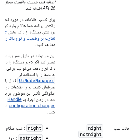
اضافه شد؛ هدست واقعیت مجازی د
API 26 اضافه شد.
برای کسب اطلاعات در مورد نحوه
واکنش برنامه شما هنگام وارد کردن 
برداشتن دستگاه از داک، بخش
تعیی
نظارت بر وضعیت و نوع داک را
مطالعه کنید.
این می‌تواند در طول عمر برنامه شم
تغییر کند اگر کاربر دستگاه را در ی
داک قرار دهد. می‌توانید برخی از ا
حالت‌ها را با استفاده از
UiModeManager
فعال یا
غیرفعال کنید. برای اطلاعات در مو
چگونگی تأثیر این موضوع بر برنام
شما در زمان اجرا، به
Handle
configuration changes
مراجع
کنید.
night
night
حالت شب
: شب هنگام
notnight
notnight
: روز