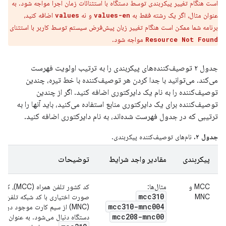
است هنگام تغییر پیکربندی توسط دستگاه با استثنائات زمان اجرا مواجه شود. به
عنوان مثال، اگر یک رشته فقط به
و نه
​​اضافه کنید،
values
values-en
برنامه شما ممکن است هنگام تغییر زبان پیش‌فرض سیستم توسط کاربر با استثنای
مواجه شود.
Resource Not Found
جدول ۲ توصیف‌کننده‌های پیکربندی را به ترتیب اولویت فهرست
می‌کند. می‌توانید با جدا کردن هر توصیف‌کننده با خط تیره، چندین
توصیف‌کننده را به نام یک دایرکتوری اضافه کنید. اگر از چندین
توصیف‌کننده برای یک دایرکتوری منابع استفاده می‌کنید، باید آنها را به
ترتیبی که در جدول فهرست شده‌اند، به نام دایرکتوری اضافه کنید.
جدول ۲.
نام‌های توصیف‌کننده پیکربندی.
پیکربندی
مقادیر واجد شرایط
توضیحات
MCC و
مثال‌ها:
کد کشور تلفن همراه (MCC)، ک
mcc310
MNC
صورت اختیاری با کد شبکه تلفن هم
mcc310-mnc004
(MNC) از سیم کارت موجود در
mcc208-mnc00
دستگاه دنبال می‌شود. به عنوان مثا