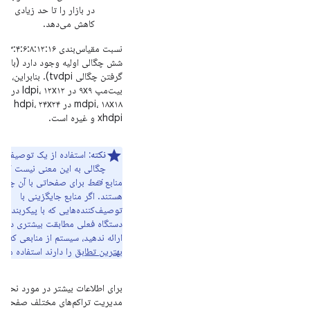
در بازار را تا حد زیادی
کاهش می‌دهد.
نسبت مقیاس‌بندی ۲:۱۶
شش چگالی اولیه وجود دارد (با ناد
گرفتن چگالی tvdpi). بنابراین، ی
بیت‌مپ ۹x۹ در ldpi، ۱۲x۱۲ در
mdpi، ۱۸x۱۸ در hdpi، ۲۴x۲۴ در
xhdpi و غیره است.
نکته:
استفاده از یک توصیف‌کن
چگالی به این معنی نیست که
منابع
فقط
برای صفحاتی با آن چگال
هستند. اگر منابع جایگزینی با
توصیف‌کننده‌هایی که با پیکربندی
دستگاه فعلی مطابقت بیشتری دارن
ارائه ندهید، سیستم از منابعی که
بهترین تطابق
را دارند استفاده می‌ک
برای اطلاعات بیشتر در مورد نحوه
مدیریت تراکم‌های مختلف صفحه