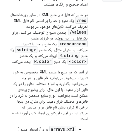
اعداد صحیح و رنگ‌ها هستند.
در حالی که فایل‌های منبع XML در سایر زیرشاخه‌های
res/
یک منبع واحد را بر اساس نام فایل XML
تعریف می‌کنند، فایل‌های موجود در پوشه
values/
چندین منبع را توصیف می‌کنند. برای
یک فایل در این پوشه، هر فرزند عنصر
<resources>
یک منبع واحد را تعریف
<string>
می‌کند. به عنوان مثال، یک عنصر
یک
R.string
منبع
ایجاد می‌کند و یک عنصر
R.color
<color>
یک منبع
ایجاد می‌کند.
از آنجا که هر منبع با عنصر XML مخصوص به خود
تعریف می‌شود، می‌توانید نام فایل را هر چه
می‌خواهید بگذارید و انواع مختلف منابع را در یک
فایل قرار دهید. با این حال، برای وضوح بیشتر،
ممکن است بخواهید انواع منابع منحصر به فرد را در
فایل‌های مختلف قرار دهید. برای مثال، در اینجا
برخی از قراردادهای نام فایل برای منابعی که
می‌توانید در این دایرکتوری ایجاد کنید، آورده شده
است:
arrays.xml
برای آرایه‌های منبع (