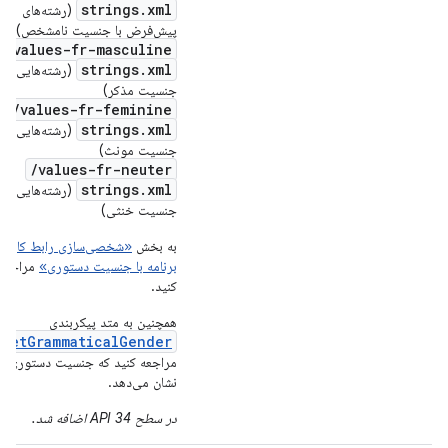
strings.xml
(رشته‌های
پیش‌فرض با جنسیت نامشخص)
values-fr-masculine/
strings.xml
(رشته‌هایی با
جنسیت مذکر)
values-fr-feminine/
strings.xml
(رشته‌هایی با
جنسیت مونث)
values-fr-neuter/
strings.xml
(رشته‌هایی با
جنسیت خنثی)
به بخش
«شخصی‌سازی رابط کاربر
برنامه با جنسیت دستوری»
مراجعه
کنید.
همچنین به متد پیکربندی
getGrammaticalGender
مراجعه کنید که جنسیت دستوری را
نشان می‌دهد.
در سطح API 34 اضافه شد.