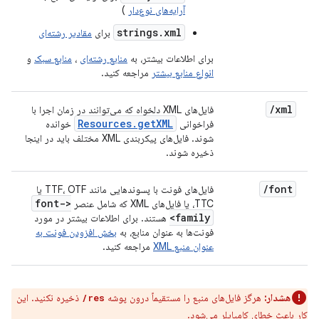
آرایه‌های نوع‌دار
)
strings.xml
برای
مقادیر رشته‌ای
برای اطلاعات بیشتر، به
منابع رشته‌ای
،
منابع سبک
و
انواع منابع بیشتر
مراجعه کنید.
/
xml
فایل‌های XML دلخواه که می‌توانند در زمان اجرا با
Resources
.
get
XML
فراخوانی
خوانده
شوند. فایل‌های پیکربندی XML مختلف باید در اینجا
ذخیره شوند.
/
font
فایل‌های فونت با پسوندهایی مانند TTF، OTF یا
<font-
TTC، یا فایل‌های XML که شامل عنصر
family>
هستند. برای اطلاعات بیشتر در مورد
فونت‌ها به عنوان منابع، به
بخش افزودن فونت به
عنوان منبع XML
مراجعه کنید.
هشدار:
هرگز فایل‌های منبع را مستقیماً درون پوشه
ذخیره نکنید. این
res/
کار باعث خطای کامپایلر می‌شود.