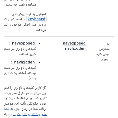
مشاهده باشد چه نباشد.
همچنین به فیلد پیکربندی
keyboard
مراجعه کنید، که ر
ورودی متن اصلی موجود را نشان
می‌دهد.
navexposed
navexposed
در
:
navhidden
دسترس
کلیدهای ناوبری در دسترس
بودن کلید
کاربر هستند.
ناوبری
navhidden
:
کلیدهای ناوبری در دسترس
نیستند (مانند پشت درب
بسته).
اگر کاربر کلیدهای ناوبری را فاش کن
این می‌تواند در طول عمر برنامه شم
تغییر کند. برای اطلاعات بیشتر در
مورد چگونگی تأثیر این موضوع بر
برنامه شما در زمان اجرا، به
بخش
مدیریت تغییرات پیکربندی
مراجعه