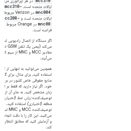
mcc310
در هر اپراتوری مربوط
mcc310-
ایالات متحده است،
mnc004
در Verizon مربوط به
mcc208-
ایالات متحده است و
mnc00
در Orange مربوط به
فرانسه است.
اگر دستگاه از اتصال رادیویی استفا
می‌کند (یعنی یک تلفن M
مقادیر MCC و MNC از سیم کار
می‌آیند.
همچنین می‌توانید به 
استفاده کنید، برای مثال، برای گنجا
منابع حقوقی خاص کشور در برنامه
خود. اگر نیاز دارید که فقط بر اسا
زبان مشخص کنید، به جای آن از
توصیف‌کننده
زبان، خط (اختیاری) 
منطقه (اختیاری)
استفاده کنید. اگر 
توصیف‌کننده MCC و MNC
می‌کنید، این کار را با دقت انجام د
و آزمایش کنید که مطابق انتظار کار
کند.