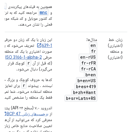
cc
همچنین به فیلدهای پیکربندی
mnc
و
مراجعه کنید که به ترتیب
کد کشور موبایل و کد شبکه موبایل
فعلی را نشان می‌دهند.
زبان، خط
مثال‌ها:
این زبان با یک کد زبان دو حرفی
O
en
(اختیاری)
639-1
تعریف می‌شود که به
fr
و منطقه
صورت اختیاری با یک کد منطقه دو
en-r
US
(اختیاری)
حرفی
ISO 3166-1-alpha-2
r
fr-r
FR
(که قبل از آن
کوچک قرار
fr-r
CA
می‌گیرد) دنبال می‌شود.
b+en
کدها به حروف کوچک و بزرگ حس
b+en+US
r
نیستند
. پیشوند
برای تمایز ب
b+es+419
منطقه استفاده می‌شود. شما نمی‌توا
b+zh+Hant
فقط یک منطقه را مشخص کنید.
b+sr+Latn+RS
اندروید ۷.۰ (سطح API ۲۴) پ
از
برچسب‌های زبانی BCP 47
معرفی کرد که می‌توانید از آن‌ها بر
تعیین صلاحیت منابع خاص زبان و
منطقه استفاده کنید. یک برچسب