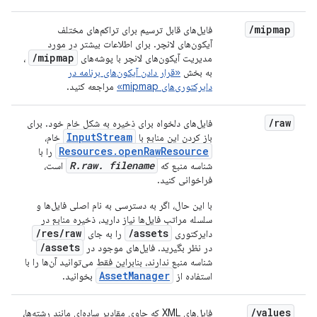
/
mipmap
فایل‌های قابل ترسیم برای تراکم‌های مختلف
آیکون‌های لانچر. برای اطلاعات بیشتر در مورد
/
mipmap
مدیریت آیکون‌های لانچر با پوشه‌های
،
به بخش
«قرار دادن آیکون‌های برنامه در
دایرکتوری‌های mipmap»
مراجعه کنید.
/
raw
فایل‌های دلخواه برای ذخیره به شکل خام خود. برای
InputStream
باز کردن این منابع با
خام،
Resources.openRawResource
را با
R.raw. filename
شناسه منبع که
است،
فراخوانی کنید.
با این حال، اگر به دسترسی به نام اصلی فایل‌ها و
سلسله مراتب فایل‌ها نیاز دارید، ذخیره منابع در
res/raw/
assets/
دایرکتوری
را به جای
assets/
در نظر بگیرید. فایل‌های موجود در
شناسه منبع ندارند، بنابراین فقط می‌توانید آن‌ها را با
AssetManager
استفاده از
بخوانید.
/
values
فایل‌های XML که حاوی مقادیر ساده‌ای مانند رشته‌ها،