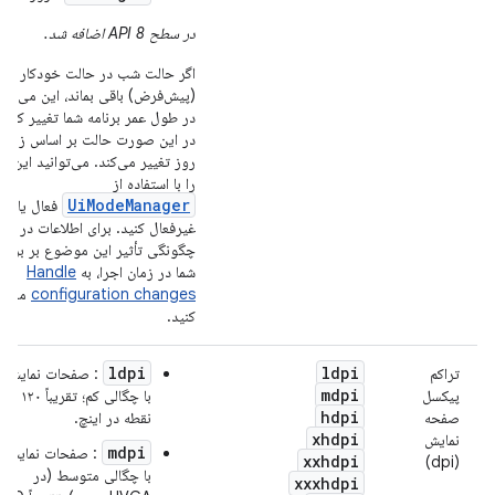
در سطح API 8 اضافه شد.
اگر حالت شب در حالت خودکار
(پیش‌فرض) باقی بماند، این می‌توان
در طول عمر برنامه شما تغییر کند، 
در این صورت حالت بر اساس زمان
روز تغییر می‌کند. می‌توانید این ح
را با استفاده از
UiModeManager
فعال یا
غیرفعال کنید. برای اطلاعات در مو
چگونگی تأثیر این موضوع بر برنام
شما در زمان اجرا، به
Handle
configuration changes
مراجع
کنید.
ldpi
ldpi
تراکم
: صفحات نمایش
mdpi
پیکسل
با چگالی کم؛ تقریباً ۱۲۰
hdpi
صفحه
نقطه در اینچ.
xhdpi
نمایش
mdpi
: صفحات نمایش
xxhdpi
(dpi)
با چگالی متوسط ​​(در
xxxhdpi