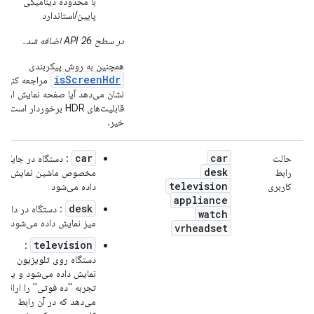
با محدوده دینامیکی
پایین/استاندارد
در سطح API 26 اضافه شد.
همچنین به روش پیکربندی
isScreenHdr
مراجعه کنید، 
نشان می‌دهد آیا صفحه نمایش از
قابلیت‌های HDR برخوردار است یا
خیر.
car
car
حالت
: دستگاه در جایگاه
desk
رابط
مخصوص ماشین نمایش
television
کاربری
داده می‌شود
appliance
desk
: دستگاه در داک
watch
میز نمایش داده می‌شود
vrheadset
television
:
دستگاه روی تلویزیون
نمایش داده می‌شود و یک
تجربه "ده فوتی" را ارائه
می‌دهد که در آن رابط