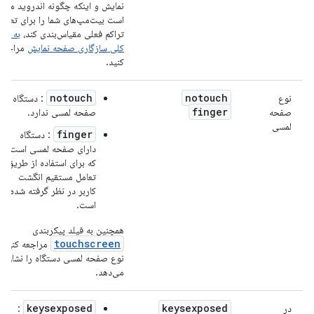
نمایش و اینکه چگونه اندروید ممک
است بیت‌مپ‌های شما را برای تطبیق
تراکم فعلی مقیاس‌بندی کند،
به نما
کلی سازگاری صفحه نمایش
مراجعه
کنید.
notouch
notouch
نوع
: دستگاه
finger
صفحه
صفحه لمسی ندارد.
لمسی
finger
: دستگاه
دارای صفحه لمسی است
که برای استفاده از طریق
تعامل مستقیم انگشت
کاربر در نظر گرفته شده
است.
همچنین به فیلد پیکربندی
touchscreen
مراجعه کنید ک
نوع صفحه لمسی دستگاه را نشان
می‌دهد.
keysexposed
keysexposed
در
: