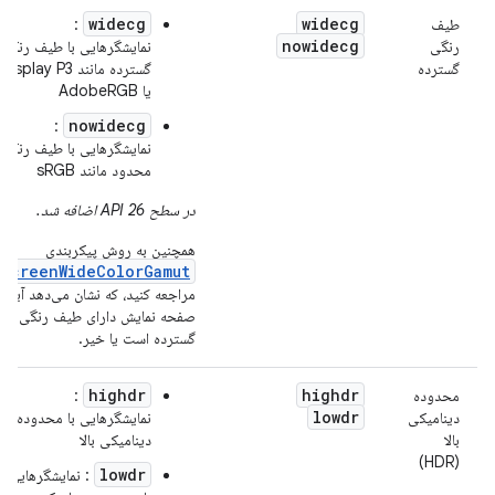
widecg
widecg
طیف
:
nowidecg
رنگی
نمایشگرهایی با طیف رنگی
گسترده
گسترده مانند Display P3
یا AdobeRGB
nowidecg
:
نمایشگرهایی با طیف رنگی
محدود مانند sRGB
در سطح API 26 اضافه شد.
همچنین به روش پیکربندی
sScreenWideColorGamut
مراجعه کنید، که نشان می‌دهد آیا
صفحه نمایش دارای طیف رنگی
گسترده است یا خیر.
highdr
highdr
محدوده
:
lowdr
دینامیکی
نمایشگرهایی با محدوده
بالا
دینامیکی بالا
(HDR)
lowdr
: نمایشگرهایی