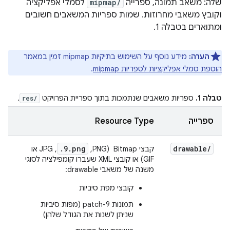
שלה: משאב תמונה, ספרייה
mipmap/
לסמלי אפליקציה
וקובץ משאבי מחרוזות. שמות ספריות המשאבים חשובים
ומתוארים בטבלה 1.
הערה:
מידע נוסף על השימוש בתיקיות mipmap זמין במאמר
הוספת סמלי אפליקציות לספריות mipmap
.
טבלה 1.
ספריות משאבים שנתמכות בתוך ספריית הפרויקט
.
res/
ספרייה
Resource Type
.9.png
drawable
/
קבצי Bitmap ‏ (PNG,‏
,‏ JPG או
GIF) או קובצי XML שעברו קומפילציה לסוגי
משנה של משאבי drawable:
קובצי מפת סיביות
תמונות 9-patch (מפות סיביות
שניתן לשנות את הגודל שלהן)