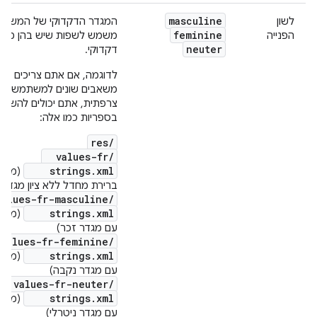
masculine
לשון
המגדר הדקדוקי של המשתמ
feminine
הפנייה
משמש לשפות שיש בהן מגד
neuter
דקדוקי.
לדוגמה, אם אתם צריכים לס
משאבים שונים למשתמשים ד
צרפתית, אתם יכולים להשת
בספריות כמו אלה:
res/
values-fr/
strings.xml
(מחרו
ברירת מחדל ללא ציון מגדר)
lues-fr-masculine/
strings.xml
(מחרו
עם מגדר זכר)
alues-fr-feminine/
strings.xml
(מחרו
עם מגדר נקבה)
values-fr-neuter/
strings.xml
(מחרו
עם מגדר ניטרלי)