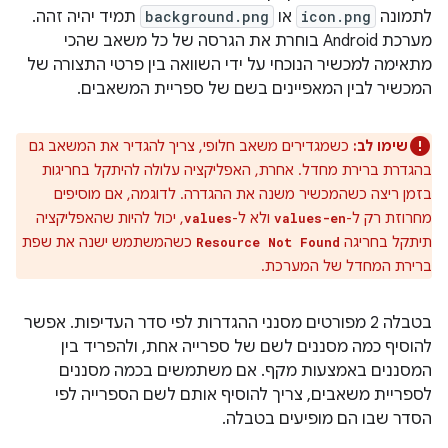
לתמונה
icon.png
או
background.png
תמיד יהיה זהה.
מערכת Android בוחרת את הגרסה של כל משאב שהכי
מתאימה למכשיר הנוכחי על ידי השוואה בין פרטי התצורה של
המכשיר לבין המאפיינים בשם של ספריית המשאבים.
שימו לב:
כשמגדירים משאב חלופי, צריך להגדיר את המשאב גם
בהגדרת ברירת מחדל. אחרת, האפליקציה עלולה להיתקל בחריגות
בזמן ריצה כשהמכשיר משנה את ההגדרה. לדוגמה, אם מוסיפים
מחרוזת רק ל-
ולא ל-
, יכול להיות שהאפליקציה
values
values-en
תיתקל בחריגה
כשהמשתמש ישנה את שפת
Resource Not Found
ברירת המחדל של המערכת.
בטבלה 2 מפורטים מסנני ההגדרות לפי סדר העדיפות. אפשר
להוסיף כמה מסננים לשם של ספרייה אחת, ולהפריד בין
המסננים באמצעות מקף. אם משתמשים בכמה מסננים
לספריית משאבים, צריך להוסיף אותם לשם הספרייה לפי
הסדר שבו הם מופיעים בטבלה.