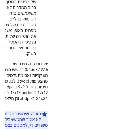
של צפיפות המסך.
ברוב המקרים לא
משתמשים בזה.
השימוש בדליים
סטנדרטיים של צפיפו
מפחית באופן משמעות
את התקורה של תמיכ
בצפיפויות המסך
השונות של המכשירים
בשוק.
יש יחס קנה מידה של
3:4:6:8:12:16 בין שש הצפי
העיקריות (אם מתעלמים
מהצפיפות tvdpi). לכן, מפת
סיביות בגודל 9x9 ב-dpi
24x24 ב-xhdpi וכן הלאה.
הערה:
שימוש במגביל צפ
לא אומר שהמשאבים
מיועדים
רק
למסכים בצפיפות