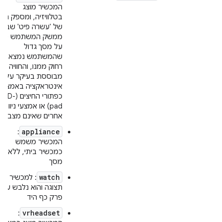
המכשיר מוצג
בטלוויזיה, ומספק חווי
של 'עשרה פיט' שבה
ממשק המשתמש מוצ
על מסך גדול
שהמשתמש נמצא
רחוק ממנו, והחוויה
מבוססת בעיקר על
אינטראקציה באמצעו
כפתורי החיצים (D-
pad) או אמצעי ניווט
אחרים שאינם מצביעי
appliance
:
המכשיר משמש
כמכשיר ביתי, ללא
מסך
watch
: למכשיר יש
תצוגה והוא נלבש על
פרק כף היד
vrheadset
: