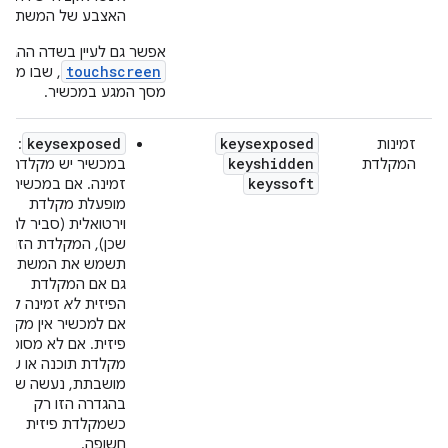
האצבע של המשתמש
אפשר גם לעיין בשדה ההגדר
touchscreen
, שבו מצוין
מסך המגע במכשיר.
keysexposed
keysexposed
זמינות
:
keyshidden
המקלדת
במכשיר יש מקלדת
keyssoft
זמינה. אם במכשיר
מופעלת מקלדת
וירטואלית (סביר להני
שכן), המקלדת הזו
תשמש את המשתמש
גם אם המקלדת
הפיזית
לא
זמינה לו או
אם למכשיר אין מקלד
פיזית. אם לא מסופק
מקלדת תוכנה או שהי
מושבתת, נעשה שימו
בהגדרה הזו רק
כשמקלדת פיזית
חשופה.