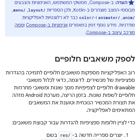
הערה:
ב-Compose, ממשקי המשתמש, האנימציות והצבעים
מבוססי-המצב מוצהרים ב-Kotlin, ולכן הספריות
,
,
menu/
layout/
,
ו-
כבר לא רלוונטיות לאפליקציות
color/
animator/
anim/
מודרניות. מידע נוסף זמין במאמרים
אנימציות ב-Compose
ו
ממה
מורכב עיצוב ב-Compose
.
לספק משאבים חלופיים
רוב האפליקציות מספקות משאבים חלופיים לתמיכה בהגדרות
ספציפיות של מכשירים. לדוגמה, כדאי לכלול משאבי
drawable חלופיים לצפיפויות מסך שונות ומשאבי מחרוזות
חלופיים לשפות שונות. בזמן הריצה, מערכת Android מזהה
את תצורת המכשיר הנוכחית וטוענת את המשאבים
המתאימים לאפליקציה.
כדי לציין חלופות ספציפיות להגדרות עבור קבוצת משאבים:
יוצרים ספרייה חדשה ב-
res/
בשם