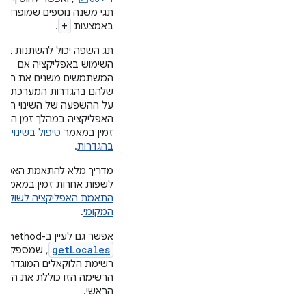
תגי משנה נוספים שמופרדים
+
באמצעות
.
תג השפה יכול להשתנות במ
השימוש באפליקציה אם
המשתמשים משנים את השפ
שלהם בהגדרות המערכת. מ
על ההשפעה של השינוי הזה
האפליקציה במהלך זמן הריצ
זמין במאמר
טיפול בשינויים
בהגדרות
.
מדריך מלא להתאמת האפלי
לשפות אחרות זמין במאמר
התאמת האפליקציה לשוק
המקומי
.
אפשר גם לעיין ב-method‏
getLocales
, שמספק א
רשימת הלוקאלים המוגדרת.
הרשימה הזו כוללת את הלוק
הראשי.