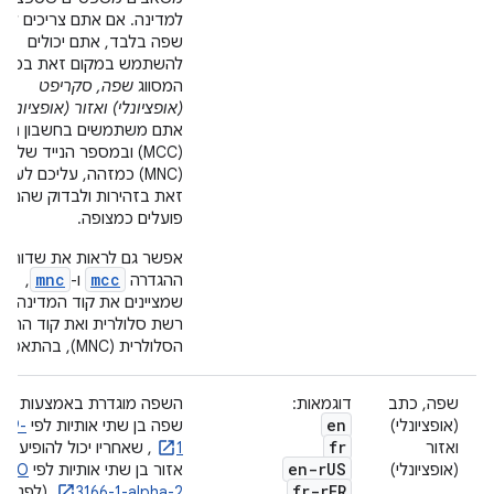
למדינה. אם אתם צריכים לציין
שפה בלבד, אתם יכולים
להשתמש במקום זאת במאפי
המסווג
שפה, סקריפט
(אופציונלי) ואזור (אופציונלי)
אתם משתמשים בחשבון ניהו
(MCC) ובמספר הנייד של 
(MNC) כמזהה, עליכם לעשו
זאת בזהירות ולבדוק שהם
פועלים כמצופה.
אפשר גם לראות את שדות
mnc
mcc
ההגדרה
ו-
,
שמציינים את קוד המדינה ש
רשת סלולרית ואת קוד הרש
הסלולרית (MNC), בהתאמה.
שפה, כתב
דוגמאות:
השפה מוגדרת באמצעות קוד
en
(אופציונלי)
שפה בן שתי אותיות לפי
639-
fr
ואזור
1
, שאחריו יכול להופיע קו
en-r
US
(אופציונלי)
אזור בן שתי אותיות לפי
ISO
fr-r
FR
3166-1-alpha-2
(לפניו