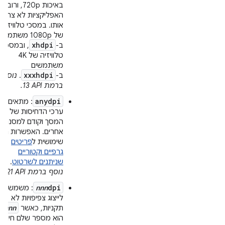
באיכות 720p, ורוב
האפליקציות לא צריכו
אותו. במסכי טלוויזיה
של 1080p משתמשי
xhdpi
ב-
, ובמסכי
טלוויזיה של 4K
משתמשים
xxxhdpi
ב-
.
נוסף
ברמת API‏ 13.
anydpi
: מתאים לכ
ערכי הדחיסות של
המסך וקודם למסננים
אחרים. האפשרות הזו
שימושית ל
פריטים
גרפיים וקטוריים
שניתנים לשרטוט
.
נוסף ברמת API‏ 21.
nnn
dpi
: משמש
לייצוג צפיפויות לא
nnn
תקניות, כאשר
הוא מספר שלם חיובי