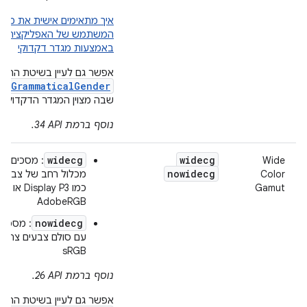
איך מתאימים אישית את ממ
המשתמש של האפליקציה
באמצעות מגדר דקדוקי
אפשר גם לעיין בשיטת ההגד
etGrammaticalGender
שבה מצוין המגדר הדקדוקי.
נוסף ברמת API‏ 34.
widecg
widecg
Wide
: מסכים עם
nowidecg
Color
מכלול רחב של צבעים
Gamut
כמו Display P3 או
AdobeRGB
nowidecg
: מסכים
עם סולם צבעים צר כמ
sRGB
נוסף ברמת API‏ 26.
אפשר גם לעיין בשיטת ההגד