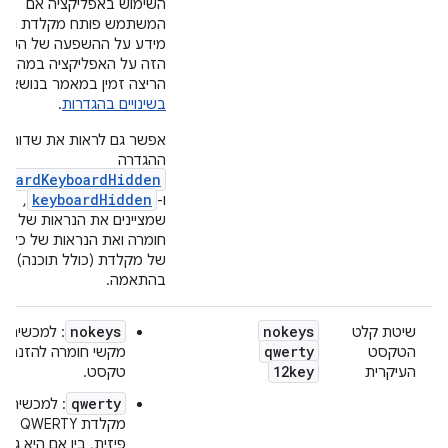
השימוש באפליקציה אם
המשתמש פותח מקלדת חומ
מידע על ההשפעה של השינו
הזה על האפליקציה במהלך ז
הריצה זמין במאמר בנושא
ט
בשינויים בהגדרות
.
אפשר גם לראות את שדות
ההגדרה
hardKeyboardHidden
keyboardHidden
ו-
,
שמציינים את הנראות של מ
חומרה ואת הנראות של כל סו
של מקלדת (כולל תוכנה),
בהתאמה.
nokeys
nokeys
שיטת קלט
: למכשיר אי
qwerty
הטקסט
מקשי חומרה להזנת
12key
העיקרית
טקסט.
qwerty
: למכשיר י
מקלדת QWERTY
פיזית, בין אם היא גלוי