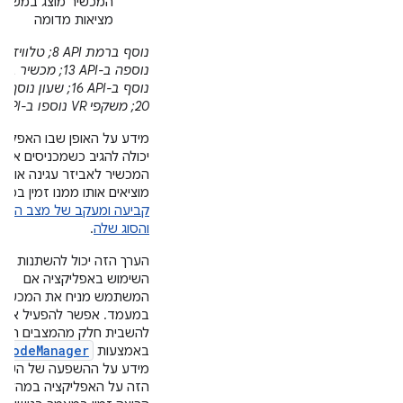
המכשיר מוצג במשקפ
מציאות מדומה
נוסף ברמת API‏ 8; טלוויזיה
נוספה ב-API‏ 13; מכשיר בי
20; משקפי VR נוספו ב-API‏ 26.
מידע על האופן שבו האפליק
יכולה להגיב כשמכניסים את
המכשיר לאביזר עגינה או
מוציאים אותו ממנו זמין במא
קביעה ומעקב של מצב העגי
והסוג שלה
.
הערך הזה יכול להשתנות במ
השימוש באפליקציה אם
המשתמש מניח את המכשיר
במעמד. אפשר להפעיל או
להשבית חלק מהמצבים האל
iModeManager
באמצעות
מידע על ההשפעה של השינו
הזה על האפליקציה במהלך ז