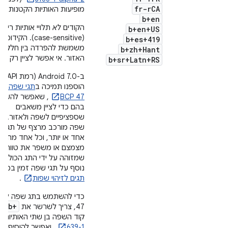
r
fr-r
CA
מופיעות האותיות הקטנות
b+en
הקודים
לא
תלויי אותיות רישיו
b+en+US
(case-sensitive). הקידומת
b+es+419
משמשת להפרדה בין חלקי
b+zh+Hant
האזור. אי אפשר לציין רק אזו
b+sr+Latn+RS
הוספנו תמיכה ב
תגי שפה של
BCP 47
, שאפשר להשת
בהם כדי לציין משאבים
שספציפיים לשפה ולאזור. תג
שפה מורכב מרצף של תגי מ
אחד או יותר, וכל אחד מהם
מצמצם או משפר את טווח 
שמזוהה על ידי התג הכולל. 
נוסף על תגי שפה זמין במא
תגים לזיהוי שפות
.
b+
47, צריך לשרשר את
וא
קוד השפה בן שתי האותיות
O
639-1
, ואפשר להוסיף אח