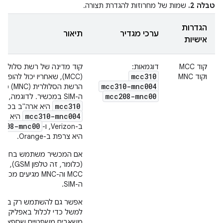
טבלה 2.
שמות של מחרוזות להגדרת תצורה.
הגדרות
ערכי מגדיר
תיאור
אישיות
קוד MCC
דוגמאות:
קוד מדינה של רשת סלולרית
mcc310
וקוד MNC
(MCC), שאחריו יכול להופיע
mcc310-mnc004
הרשת הסלולרית
mcc208-mnc00
ה-SIM במכשיר. לדוגמה,
mcc310
היא ארה"ב בכל ס
mcc310-mnc004
היא אר
c208-mnc00
ב-Verizon, ו-
היא צרפת ב-Orange.
אם המכשיר משתמש בחיבור 
(כלומר, זה טלפו
MCC וה-MNC מגיעים מכר
ה-SIM.
למשל כדי לכלול באפליקציה
משאבים משפטיים שספציפיי