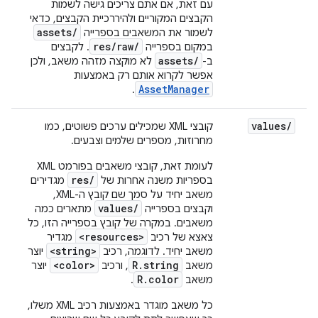
עם זאת, אם אתם צריכים גישה לשמות
הקבצים המקוריים ולהיררכיית הקבצים, כדאי
assets/
לשמור את המשאבים בספרייה
res/raw/
במקום בספרייה
. לקבצים
assets/
ב-
לא מוקצה מזהה משאב, ולכן
אפשר לקרוא אותם רק באמצעות
AssetManager
.
values
/
קובצי XML שמכילים ערכים פשוטים, כמו
מחרוזות, מספרים שלמים וצבעים.
לעומת זאת, קובצי משאבים בפורמט XML
res/
בספריות משנה אחרות של
מגדירים
משאב יחיד על סמך שם קובץ ה-XML,
values/
וקבצים בספרייה
מתארים כמה
משאבים. במקרה של קובץ בספרייה הזו, כל
<resources>
צאצא של רכיב
מגדיר
<string>
משאב יחיד. לדוגמה, רכיב
יוצר
<color>
R.string
משאב
, ורכיב
יוצר
R.color
משאב
.
כל משאב מוגדר באמצעות רכיב XML משלו,