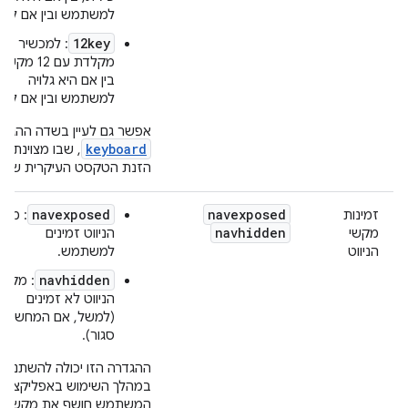
למשתמש ובין אם לא.
12key
: למכשיר יש
מקלדת עם 12 מקש
בין אם היא גלויה
למשתמש ובין אם לא.
אפשר גם לעיין בשדה ההגדר
keyboard
, שבו מצוינת ש
הזנת הטקסט העיקרית שזמי
navexposed
navexposed
זמינות
: מקש
navhidden
מקשי
הניווט זמינים
הניווט
למשתמש.
navhidden
: מקשי
הניווט לא זמינים
(למשל, אם המחשב
סגור).
ההגדרה הזו יכולה להשתנות
במהלך השימוש באפליקציה 
המשתמש חושף את מקשי