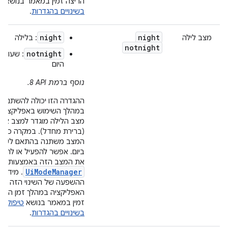
הריצה זמין במאמר בנושא
ט
בשינויים בהגדרות
.
night
night
מצב לילה
: בלילה
notnight
notnight
: שעות
היום
נוסף ברמת API‏ 8.
ההגדרה הזו יכולה להשתנות
במהלך השימוש באפליקציה 
מצב הלילה מוגדר למצב אוט
(ברירת מחדל). במקרה כזה,
המצב משתנה בהתאם לשע
ביום. אפשר להפעיל או להש
את המצב הזה באמצעות
UiModeManager
. מידע 
ההשפעה של השינוי הזה על
האפליקציה במהלך זמן הריצ
זמין במאמר בנושא
טיפול
בשינויים בהגדרות
.