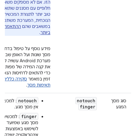
הזו. אם לא מספקים משאבי
חלופיים עם מסננים שתואמי
טוב יותר לתצורת המכשיר
הנוכחית, המערכת משתמש
במשאבים שהם
ההתאמה הט
ביותר
.
מידע נוסף על טיפול בדחיסוי
מסך שונות ועל האופן שבו
מערכת Android עשויה ל
את קנה המידה של מפות הב
כדי להתאים לדחיסות הנוכחי
זמין במאמר
סקירה כללית ע
תאימות מסך
.
notouch
notouch
סוג מסך
: למכשיר
finger
המגע
אין מסך מגע.
finger
: למכשיר י
מסך מגע שמיועד
לשימוש באמצעות
אינטראקציה ישירה ש