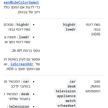
creenWideColorGamut
כדי לדעת אם המסך כולל מגו
רחב של צבעים.
highdr
highdr
טווח דינמי
: מסכים עם
lowdr
גבוה
טווח דינמי גבוה
(HDR)
lowdr
: תצוגה עם
טווח דינמי נמוך או רגי
נוסף ברמת API‏ 26.
אפשר גם לעיין בשיטת ההגד
isScreenHdr
של
, שבה מ
אם המסך תומך ב-HDR.
car
car
מצב
: המכשיר מוצג
desk
ממשק
במחבר לרכב
television
המשתמש
desk
: המכשיר מוצג
appliance
במעמד שולחני
watch
vrheadset
television
: