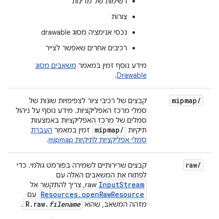
רשימות של מדינות
צורות
נכסי אנימציה מסוג drawable
רכיבים אחרים שאפשר לצייר
מידע נוסף זמין במאמר
משאבים מסוג
.
Drawable
mipmap
/
קבצים של רכיבי ציור לצפיפויות שונות של
סמלי מרכז האפליקציות. מידע נוסף על ניהול
סמלים של מרכז האפליקציות באמצעות
mipmap
/
תיקיות
זמין במאמר
העברת
סמלי אפליקציות לתיקיות mipmap
.
raw
/
קבצים שרירותיים לשמירה בפורמט גולמי. כדי
לפתוח את המשאבים האלה עם
InputStream
raw, צריך להתקשר אל
Resources.openRawResource
עם
R.raw.
filename
מזהה המשאב, שהוא
.