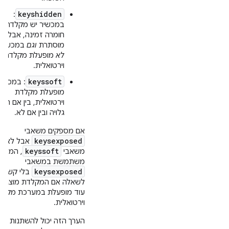
keyshidden
:
במכשיר יש מקלדת
חומרה זמינה, אבל הי
מוסתרת
וגם
במכשיר
לא
מופעלת מקלדת
וירטואלית.
keyssoft
: במכשיר
מופעלת מקלדת
וירטואלית, בין אם היא
גלויה ובין אם לא.
אם מספקים משאבי
keysexposed
אבל לא
keyssoft
משאבי
, המער
משתמשת במשאבי
keysexposed
בלי קשר
לשאלה אם המקלדת מוצגת,
עוד מופעלת במערכת מקלד
וירטואלית.
הערך הזה יכול להשתנות במ