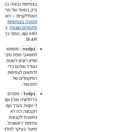
בצפיפות גבוהה במיוח
(רק בסמל של מרכז
האפליקציות – ראו
תמיכה בצפיפויות
פיקסלים שונות
); בערך
640 dpi.
נוסף ברמת
API‏ 18.
nodpi
: משמש
למשאבי מפת סיביות
שלא רוצים לשנות את
הגודל שלהם כדי
להתאים לצפיפות
הפיקסלים של
המכשיר.
tvdpi
: מסכים
ברזולוציה שבין mdpi
הקבוצה הזו לא
נחשבת לקבוצת
צפיפות 'ראשונית'. הוא
מיועד בעיקר לטלוויזיו