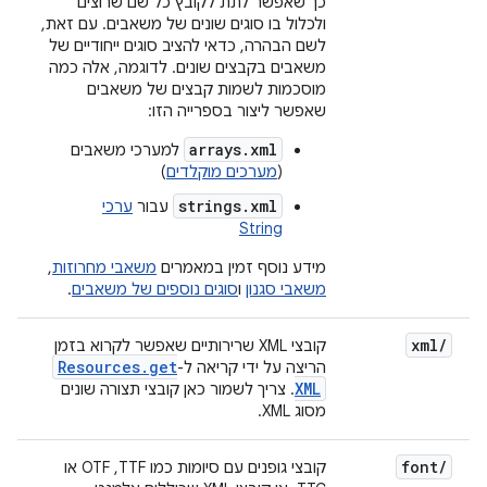
כך שאפשר לתת לקובץ כל שם שרוצים
ולכלול בו סוגים שונים של משאבים. עם זאת,
לשם הבהרה, כדאי להציב סוגים ייחודיים של
משאבים בקבצים שונים. לדוגמה, אלה כמה
מוסכמות לשמות קבצים של משאבים
שאפשר ליצור בספרייה הזו:
arrays.xml
למערכי משאבים
(
מערכים מוקלדים
)
strings.xml
עבור
ערכי
String
מידע נוסף זמין במאמרים
משאבי מחרוזות
,
משאבי סגנון
ו
סוגים נוספים של משאבים
.
xml
/
קובצי XML שרירותיים שאפשר לקרוא בזמן
Resources
.
get
הריצה על ידי קריאה ל-
XML
. צריך לשמור כאן קובצי תצורה שונים
מסוג XML.
font
/
קובצי גופנים עם סיומות כמו TTF,‏ OTF או