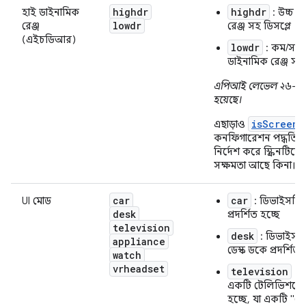
highdr
highdr
হাই ডাইনামিক
: উচ্চ ড
lowdr
রেঞ্জ
রেঞ্জ সহ ডিসপ্লে
(এইচডিআর)
lowdr
: কম/সাধ
ডাইনামিক রেঞ্জ সহ 
এপিআই লেভেল ২৬-এ 
হয়েছে।
isScreenH
এছাড়াও
কনফিগারেশন পদ্ধতিটি 
নির্দেশ করে স্ক্রিনটিত
সক্ষমতা আছে কিনা।
car
car
UI মোড
: ডিভাইসটি 
desk
প্রদর্শিত হচ্ছে
television
desk
: ডিভাইসট
appliance
ডেস্ক ডকে প্রদর্শিত 
watch
vrheadset
television
: 
একটি টেলিভিশনে প্
হচ্ছে, যা একটি "ট