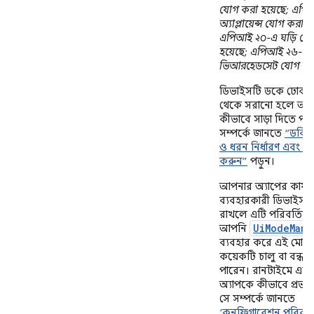
যোগ করা হয়েছে; এপ
অ্যাপ্লায়েন্স যোগ করা হ
এপিআই ২০-এ ঘড়ি যো
হয়েছে; এপিআই ২৬-এ
ভিআরহেডসেট যোগ করা
ডিভাইসটি ডকে ঢোকা
থেকে সরানো হলে আপন
কীভাবে সাড়া দিতে পার
সম্পর্কে জানতে
“ডকিংয
ও ধরন নির্ধারণ এবং পর্
করুন”
পড়ুন।
আপনার অ্যাপের কার্য
ব্যবহারকারী ডিভাইসট
রাখলে এটি পরিবর্তিত
UiModeMana
আপনি
ব্যবহার করে এই মোড
কয়েকটি চালু বা বন্ধ
পারেন। রানটাইমে এট
অ্যাপকে কীভাবে প্রভা
সে সম্পর্কে জানতে
‘কনফিগারেশন পরিবর্