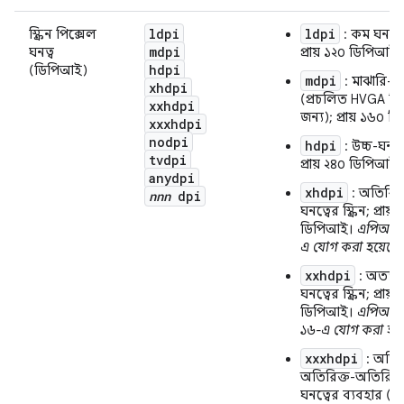
ldpi
ldpi
স্ক্রিন পিক্সেল
: কম ঘনত্বের 
mdpi
ঘনত্ব
প্রায় ১২০ ডিপিআই।
hdpi
(ডিপিআই)
mdpi
: মাঝারি-ঘন
xhdpi
(প্রচলিত HVGA স্ক্র
xxhdpi
জন্য); প্রায় ১৬০ 
xxxhdpi
nodpi
hdpi
: উচ্চ-ঘনত্বে
tvdpi
প্রায় ২৪০ ডিপিআই।
anydpi
xhdpi
: অতিরিক্
nnn
dpi
ঘনত্বের স্ক্রিন; প্রায়
ডিপিআই।
এপিআই 
এ যোগ করা হয়েছে।
xxhdpi
: অত্যন্ত
ঘনত্বের স্ক্রিন; প্রায়
ডিপিআই।
এপিআই 
১৬-এ যোগ করা হয়
xxxhdpi
: অতির
অতিরিক্ত-অতিরিক্ত
ঘনত্বের ব্যবহার (শুধ