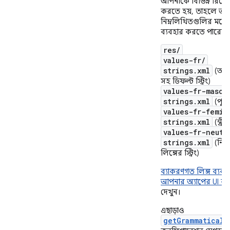
আপনাকে বিভিন্ন রিসোর
করতে হয়, তাহলে আ
নিম্নলিখিতগুলির মতো 
ব্যবহার করতে পারেন:
res/
values-fr/
strings.xml
(অনির্
সহ ডিফল্ট স্ট্রিং)
values-fr-mascu
strings.xml
(পুংলিঙ
values-fr-femin
strings.xml
(স্ত্রীল
values-fr-neute
strings.xml
(নিরপ
লিঙ্গের স্ট্রিং)
ব্যাকরণগত লিঙ্গ ব্যব
আপনার অ্যাপের UI ব্
দেখুন।
এছাড়াও
getGrammaticalG