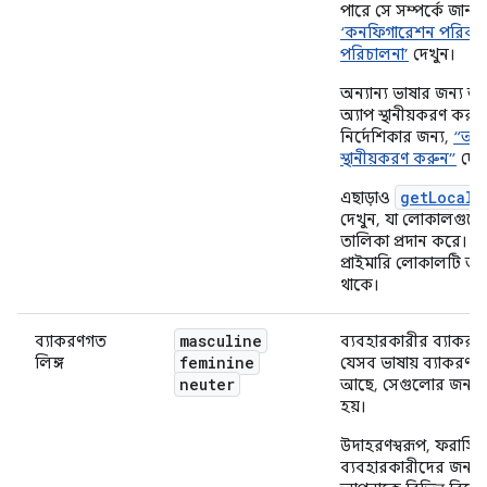
পারে সে সম্পর্কে জানত
‘কনফিগারেশন পরিবর্
পরিচালনা’
দেখুন।
অন্যান্য ভাষার জন্য 
অ্যাপ স্থানীয়করণ করার স
নির্দেশিকার জন্য,
“আপন
স্থানীয়করণ করুন”
দেখ
getLocale
এছাড়াও
দেখুন, যা লোকালগুলোর
তালিকা প্রদান করে। এ
প্রাইমারি লোকালটি অন্তর
থাকে।
masculine
ব্যাকরণগত
ব্যবহারকারীর ব্যাকরণ
feminine
লিঙ্গ
যেসব ভাষায় ব্যাকরণগত
neuter
আছে, সেগুলোর জন্য ব
হয়।
উদাহরণস্বরূপ, ফরাসিভ
ব্যবহারকারীদের জন্য 