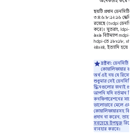
অনেকটাই কমে যায
ছয়টি প্রধান ডেনসিটির 
৩:৪:৬:৮:১২:১৬ স্কেলি
রয়েছে (tvdpi ডেনসিটি
করে)। সুতরাং, ldpi-ত
৯x৯ বিটম্যাপ mdpi-ত
hdpi-তে ১৮x১৮, xhd
২৪x২৪, ইত্যাদি হয়ে থ
দ্রষ্টব্য:
ডেনসিটি
কোয়ালিফায়ার ব্য
অর্থ এই নয় যে রিসোর্
শুধুমাত্র
সেই ডেনসিটির
স্ক্রিনগুলোর জন্যই প্রয
আপনি যদি বর্তমান ডি
কনফিগারেশনের সাথ
ভালোভাবে মেলে এমন
কোয়ালিফায়ারসহ বিকল্
প্রদান না করেন, তাহলে
সবচেয়ে উপযুক্ত
রিসোর
ব্যবহার করবে।