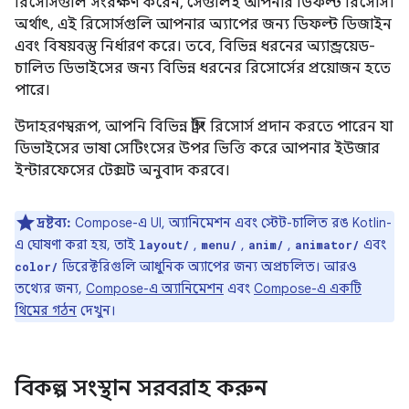
রিসোর্সগুলি সংরক্ষণ করেন, সেগুলিই আপনার ডিফল্ট রিসোর্স।
অর্থাৎ, এই রিসোর্সগুলি আপনার অ্যাপের জন্য ডিফল্ট ডিজাইন
এবং বিষয়বস্তু নির্ধারণ করে। তবে, বিভিন্ন ধরনের অ্যান্ড্রয়েড-
চালিত ডিভাইসের জন্য বিভিন্ন ধরনের রিসোর্সের প্রয়োজন হতে
পারে।
উদাহরণস্বরূপ, আপনি বিভিন্ন স্ট্রিং রিসোর্স প্রদান করতে পারেন যা
ডিভাইসের ভাষা সেটিংসের উপর ভিত্তি করে আপনার ইউজার
ইন্টারফেসের টেক্সট অনুবাদ করবে।
দ্রষ্টব্য:
Compose-এ UI, অ্যানিমেশন এবং স্টেট-চালিত রঙ Kotlin-
এ ঘোষণা করা হয়, তাই
,
,
,
এবং
layout/
menu/
anim/
animator/
ডিরেক্টরিগুলি আধুনিক অ্যাপের জন্য অপ্রচলিত। আরও
color/
তথ্যের জন্য,
Compose-এ অ্যানিমেশন
এবং
Compose-এ একটি
থিমের গঠন
দেখুন।
বিকল্প সংস্থান সরবরাহ করুন