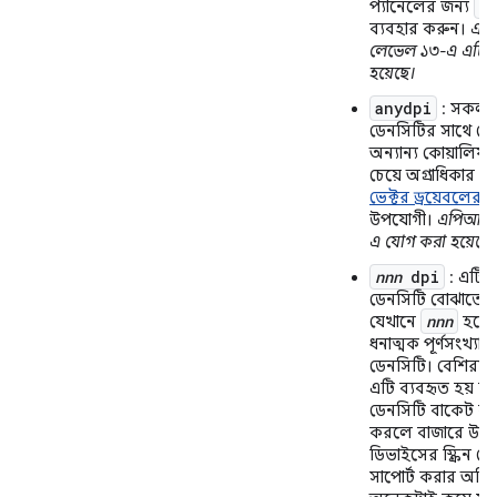
x
প্যানেলের জন্য
ব্যবহার করুন।
এপ
লেভেল ১৩-এ এটি যু
হয়েছে।
anydpi
: সকল স্ক
ডেনসিটির সাথে মে
অন্যান্য কোয়ালিফা
চেয়ে অগ্রাধিকার পা
ভেক্টর ড্রয়েবলের
জ
উপযোগী।
এপিআই 
এ যোগ করা হয়েছে।
nnn
dpi
: এটি নন-
ডেনসিটি বোঝাতে ব্
nnn
যেখানে
হলো
ধনাত্মক পূর্ণসংখ্যা স্ক
ডেনসিটি। বেশিরভাগ 
এটি ব্যবহৃত হয় না। স্
ডেনসিটি বাকেট ব্য
করলে বাজারে উপলব্
ডিভাইসের স্ক্রিন ড
সাপোর্ট করার অতির