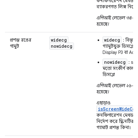
কনফিগারেশন মেথডটি দ
ব্যাকরণগত লিঙ্গ নির্দ
এপিআই লেভেল ৩৪-এ 
হয়েছে।
widecg
widecg
প্রশস্ত রঙের
: বিস্তৃ
nowidecg
গামুট
গ্যামুটযুক্ত ডিসপ্লে,
Display P3 বা Ad
nowidecg
: sR
মতো সংকীর্ণ কালার গ
ডিসপ্লে
এপিআই লেভেল ২৬-এ 
হয়েছে।
এছাড়াও
isScreenWideCol
কনফিগারেশন মেথডটি দ
নির্দেশ করে স্ক্রিনটির 
গ্যামাট প্রশস্ত কিনা।