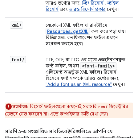
আরও তথ্যের জন্য,
স্ট্রিং রিসোর্স
,
স্টাইল
রিসোর্স
এবং
আরও রিসোর্স প্রকার
দেখুন।
xml
/
যেকোনো XML ফাইল যা রানটাইমে
Resources
.
get
XML
কল করে পড়া যায়।
বিভিন্ন XML কনফিগারেশন ফাইল এখানে
সংরক্ষণ করতে হবে।
font
/
TTF, OTF, বা TTC-এর মতো এক্সটেনশনযুক্ত
<font-family>
ফন্ট ফাইল, অথবা
এলিমেন্ট অন্তর্ভুক্ত XML ফাইল। রিসোর্স
হিসেবে ফন্ট সম্পর্কে আরও তথ্যের জন্য,
"Add a font as an XML resource"
দেখুন।
সতর্কতা:
রিসোর্স ফাইলগুলো কখনোই সরাসরি
ডিরেক্টরির
res/
ভেতরে সেভ করবেন না। এতে কম্পাইলার ত্রুটি দেখা দেয়।
সারণি ১-এ সংজ্ঞায়িত সাবডিরেক্টরিগুলিতে আপনি যে