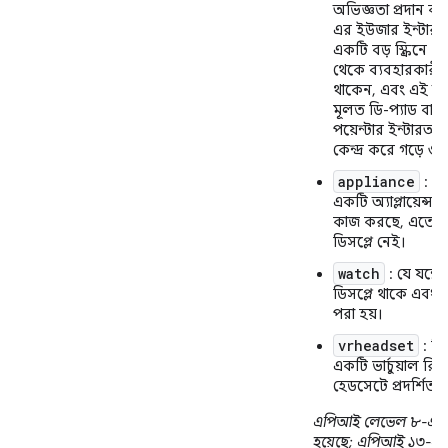
অভিজ্ঞতা প্রদান কর
এর ইউজার ইন্টারফ
একটি বড় স্ক্রিনে থ
থেকে ব্যবহারকারী 
থাকেন, এবং এই অভ
মূলত ডি-প্যাড বা অ
পয়েন্টার ইন্টারঅ
কেন্দ্র করে গড়ে ওঠ
appliance
: ড
একটি অ্যাপ্লায়েন্স 
কাজ করছে, এতে 
ডিসপ্লে নেই।
watch
: যে যন্ত্র
ডিসপ্লে থাকে এবং য
পরা হয়।
vrheadset
: ডি
একটি ভার্চুয়াল রিয
হেডসেটে প্রদর্শিত হ
এপিআই লেভেল ৮-এ 
হয়েছে; এপিআই ১৩-এ