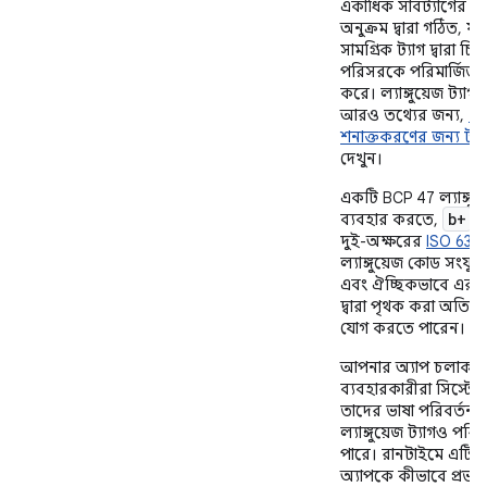
একাধিক সাবট্যাগের এ
অনুক্রম দ্বারা গঠিত, যার
সামগ্রিক ট্যাগ দ্বারা চিহ
পরিসরকে পরিমার্জিত 
করে। ল্যাঙ্গুয়েজ ট্যাগ 
আরও তথ্যের জন্য,
“ভ
শনাক্তকরণের জন্য ট্যা
দেখুন।
একটি BCP 47 ল্যাঙ্গুয়
b+
ব্যবহার করতে,
এ
দুই-অক্ষরের
ISO 639-
ল্যাঙ্গুয়েজ কোড সংযুক্
এবং ঐচ্ছিকভাবে এর 
দ্বারা পৃথক করা অতিরিক
যোগ করতে পারেন।
আপনার অ্যাপ চলাকাল
ব্যবহারকারীরা সিস্টেম
তাদের ভাষা পরিবর্তন
ল্যাঙ্গুয়েজ ট্যাগও পরি
পারে। রানটাইমে এটি
অ্যাপকে কীভাবে প্রভ