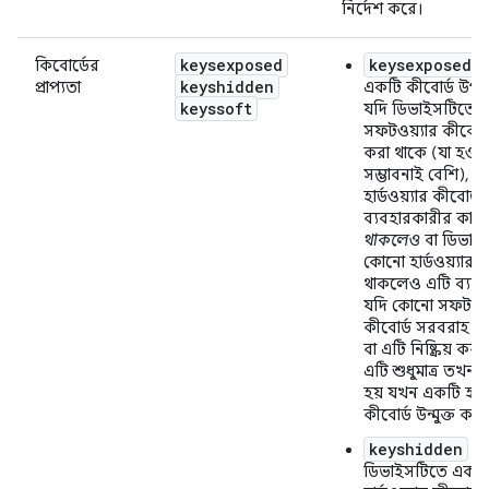
নির্দেশ করে।
keysexposed
keysexposed
কিবোর্ডের
:
keyshidden
প্রাপ্যতা
একটি কীবোর্ড উপল
keyssoft
যদি ডিভাইসটিতে 
সফটওয়্যার কীবোর্ড 
করা থাকে (যা হওয়
সম্ভাবনাই বেশি), ত
হার্ডওয়্যার কীবোর্ড
ব্যবহারকারীর কাছে 
থাকলেও
বা ডিভাই
কোনো হার্ডওয়্যার ক
থাকলেও এটি ব্যবহ
যদি কোনো সফটওয়্
কীবোর্ড সরবরাহ কর
বা এটি নিষ্ক্রিয় কর
এটি শুধুমাত্র তখনই
হয় যখন একটি হার্ড
কীবোর্ড উন্মুক্ত করা
keyshidden
:
ডিভাইসটিতে একট