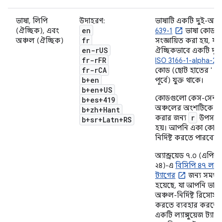
ভাষা, লিপি
উদাহরণ:
ভাষাটি একটি দুই-অক্
en
(ঐচ্ছিক), এবং
639-1
ভাষা কোড দ্ব
fr
অঞ্চল (ঐচ্ছিক)
সংজ্ঞায়িত করা হয়, যা
en-r
US
ঐচ্ছিকভাবে একটি দুই
fr-r
FR
ISO 3166-1-alpha-2
fr-r
CA
r
কোড (ছোট হাতের '
b+en
পূর্বে) যুক্ত থাকে।
b+en+US
কোডগুলো কেস-সেনস
b+es+419
অঞ্চলের অংশটিকে আ
b+zh+Hant
r
করার জন্য
উপসর্গট
b+sr+Latn+RS
হয়। আপনি একা কোনো
নির্দিষ্ট করতে পারবেন 
অ্যান্ড্রয়েড ৭.০ (এ
২৪)-এ
বিসিপি ৪৭ ল্যাঙ্
ট্যাগের
জন্য সমর্থন
হয়েছে, যা আপনি ভাষা
অঞ্চল-নির্দিষ্ট রিসোর্স চ
করতে ব্যবহার করতে 
একটি ল্যাঙ্গুয়েজ ট্যাগ