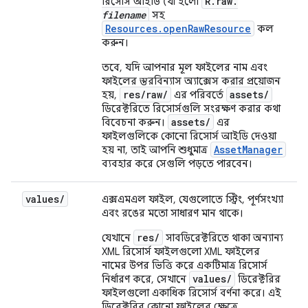
R.raw.
রিসোর্স আইডি (যা হলো
filename
সহ
Resources.openRawResource
কল
করুন।
তবে, যদি আপনার মূল ফাইলের নাম এবং
ফাইলের স্তরবিন্যাস অ্যাক্সেস করার প্রয়োজন
res/raw/
assets/
হয়,
এর পরিবর্তে
ডিরেক্টরিতে রিসোর্সগুলি সংরক্ষণ করার কথা
assets/
বিবেচনা করুন।
এর
ফাইলগুলিকে কোনো রিসোর্স আইডি দেওয়া
AssetManager
হয় না, তাই আপনি শুধুমাত্র
ব্যবহার করে সেগুলি পড়তে পারবেন।
values
/
এক্সএমএল ফাইল, যেগুলোতে স্ট্রিং, পূর্ণসংখ্যা
এবং রঙের মতো সাধারণ মান থাকে।
res/
যেখানে
সাবডিরেক্টরিতে থাকা অন্যান্য
XML রিসোর্স ফাইলগুলো XML ফাইলের
নামের উপর ভিত্তি করে একটিমাত্র রিসোর্স
values/
নির্ধারণ করে, সেখানে
ডিরেক্টরির
ফাইলগুলো একাধিক রিসোর্স বর্ণনা করে। এই
ডিরেক্টরির কোনো ফাইলের ক্ষেত্রে,