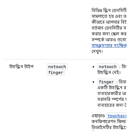
বিভিন্ন স্ক্রিন ডেনসিটি
সামলাতে হয় এবং অ্যান্ড
কীভাবে আপনার বিটম্
বর্তমান ডেনসিটির সাথ
করার জন্য স্কেল করতে
সম্পর্কে আরও তথ্যের 
সামঞ্জস্যতার সংক্ষিপ্ত 
দেখুন।
notouch
notouch
টাচস্ক্রিন টাইপ
: ডিভ
finger
টাচস্ক্রিন নেই।
finger
: ডিভাই
একটি টাচস্ক্রিন রয়
ব্যবহারকারীর আঙ
সরাসরি স্পর্শের মাধ
ব্যবহারের জন্য তৈ
touchscre
এছাড়াও
কনফিগারেশন ফিল্ডটি দ
ডিভাইসটির টাচস্ক্রিনে