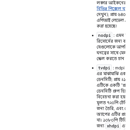
লঞ্চার আইকনের জ
বিভিন্ন পিক্সেল ঘনত্
দেখুন); প্রায় ৬৪০
এপিআই লেভেল ১৮
করা হয়েছে।
nodpi
: এমন বিট
রিসোর্সের জন্য ব্যব
যেগুলোকে আপনি 
ঘনত্বের সাথে মেলা
স্কেল করতে চান না
tvdpi
: mdpi এব
এর মাঝামাঝি একটি স্
ডেনসিটি; প্রায় ২
এটিকে একটি "প্রা
ডেনসিটি গ্রুপ হিসে
বিবেচনা করা হয় ন
মূলত ৭২০পি টেলি
জন্য তৈরি, এবং ব
অ্যাপের এটির প্রয়
না। ১০৮০পি টিভি প
xhdpi
জন্য
এবং 