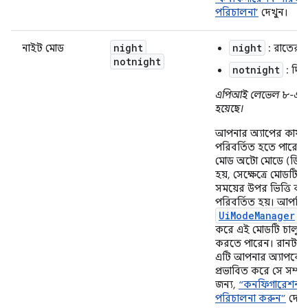
পরিচালনা’
দেখুন।
night
night
নাইট মোড
: রাতের স
notnight
notnight
: দিন
এপিআই লেভেল ৮-এ 
হয়েছে।
আপনার অ্যাপের কার্য
পরিবর্তিত হতে পারে, 
মোড অটো মোডে (ডিফল
হয়, সেক্ষেত্রে মোডটি 
সময়ের উপর ভিত্তি কর
পরিবর্তিত হয়। আপনি
UiModeManager
ব্
করে এই মোডটি চালু বা
করতে পারেন। রানটাই
এটি আপনার অ্যাপকে 
প্রভাবিত করে সে সম্পর্
জন্য,
“কনফিগারেশন প
পরিচালনা করুন”
দেখু