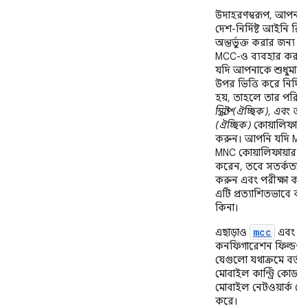
উদাহরণস্বরূপ, আপনার 
দেশ-নির্দিষ্ট আইনি রিস
অন্তর্ভুক্ত করার জন্য 
MCC-ও ব্যবহার করতে
যদি আপনাকে শুধুমাত্র 
উপর ভিত্তি করে নির্দিষ
হয়, তাহলে তার পরিবর
স্ক্রিপ্ট (ঐচ্ছিক), এবং অ
(ঐচ্ছিক)
কোয়ালিফায়া
করুন। আপনি যদি MC
MNC কোয়ালিফায়ার ব্
করেন, তবে সতর্কতার 
করুন এবং পরীক্ষা করে
এটি প্রত্যাশিতভাবে ক
কিনা।
mcc
m
এছাড়াও
এবং
কনফিগারেশন ফিল্ডগুল
যেগুলো যথাক্রমে বর্তম
মোবাইল কান্ট্রি কোড 
মোবাইল নেটওয়ার্ক কো
করে।