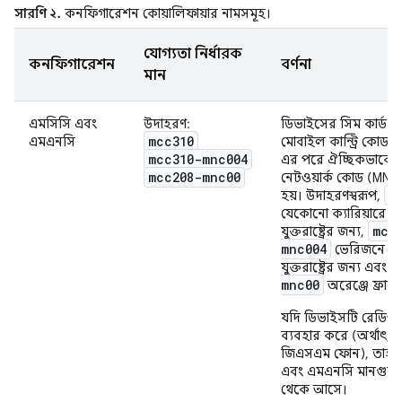
সারণি ২.
কনফিগারেশন কোয়ালিফায়ার নামসমূহ।
যোগ্যতা নির্ধারক
কনফিগারেশন
বর্ণনা
মান
এমসিসি এবং
উদাহরণ:
ডিভাইসের সিম কার্ড থ
mcc310
এমএনসি
মোবাইল কান্ট্রি কোড
mcc310-mnc004
এর পরে ঐচ্ছিকভাবে 
mcc208-mnc00
নেটওয়ার্ক কোড (MNC)
m
হয়। উদাহরণস্বরূপ,
যেকোনো ক্যারিয়ারে মার
mcc
যুক্তরাষ্ট্রের জন্য,
mnc004
ভেরিজনে মার
যুক্তরাষ্ট্রের জন্য এবং
mnc00
অরেঞ্জে ফ্রান্স
যদি ডিভাইসটি রেডিও
ব্যবহার করে (অর্থাৎ,
জিএসএম ফোন), তাহল
এবং এমএনসি মানগুলো 
থেকে আসে।