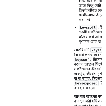
হার্ডওয়্যার কীবোর্ড
আছে কিন্তু সেটি ল
ডিভাইসটিতে কোন
সফটওয়্যার কীবোর্ড 
করা
নেই
।
keyssoft
: ডিভ
একটি সফটওয়্যার ক
সক্রিয় করা আছে, 
দৃশ্যমান হোক বা ন
keysexp
আপনি যদি
রিসোর্স প্রদান করেন, কি
keyssoft
রিসোর্স প্
করেন, তাহলে সিস্টেম
সফটওয়্যার কীবোর্ড সক্
অবস্থায়, কীবোর্ড দৃশ্য
বা না থাকুক, সিস্টেমটি
keysexposed
রিসো
ব্যবহার করবে।
আপনার অ্যাপের কার্য
ব্যবহারকারী যদি একট