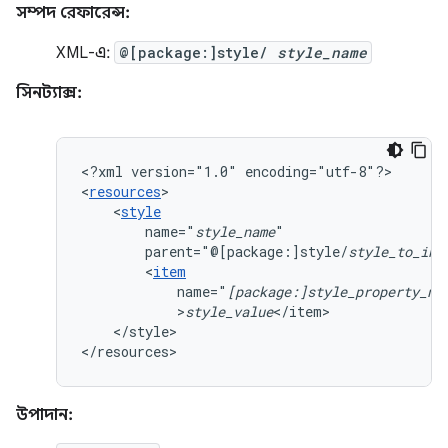
সম্পদ রেফারেন্স:
XML-এ:
@[package:]style/
style_name
সিনট্যাক্স:
<?xml
version="1.0"
encoding="utf-8"?>

<
resources
<
style
name="
style_name
parent="@[package:]style/
style_to_inh
<
item
name="
[package:]style_property_na
>
style_value
</style>

</resources>
উপাদান: