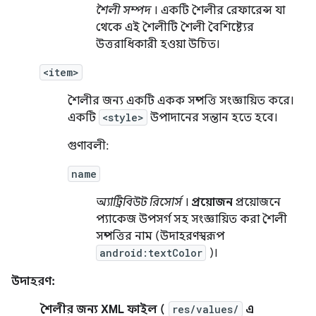
শৈলী সম্পদ
। একটি শৈলীর রেফারেন্স যা
থেকে এই শৈলীটি শৈলী বৈশিষ্ট্যের
উত্তরাধিকারী হওয়া উচিত।
<item>
শৈলীর জন্য একটি একক সম্পত্তি সংজ্ঞায়িত করে।
একটি
<style>
উপাদানের সন্তান হতে হবে।
গুণাবলী:
name
অ্যাট্রিবিউট রিসোর্স
।
প্রয়োজন
প্রয়োজনে
প্যাকেজ উপসর্গ সহ সংজ্ঞায়িত করা শৈলী
সম্পত্তির নাম (উদাহরণস্বরূপ
android:textColor
)।
উদাহরণ:
শৈলীর জন্য XML ফাইল (
res/values/
এ