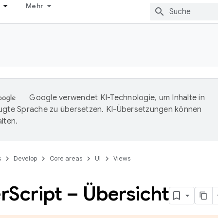
Mehr
Google verwendet KI-Technologie, um Inhalte in
ugte Sprache zu übersetzen. KI-Übersetzungen können
lten.
s
Develop
Core areas
UI
Views
r
Script – Übersicht