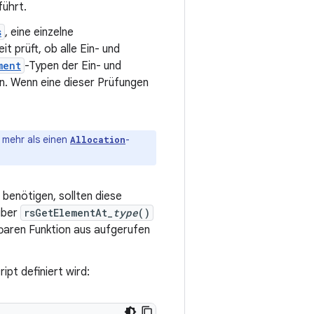
ührt.
s
, eine einzelne
 prüft, ob alle Ein- und
ment
-Typen der Ein- und
. Wenn eine dieser Prüfungen
t mehr als einen
-
Allocation
 benötigen, sollten diese
über
rsGetElementAt_
type
()
baren Funktion aus aufgerufen
pt definiert wird: