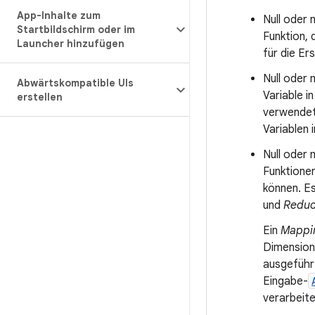
App-Inhalte zum
Null oder
Startbildschirm oder im
Funktion, 
Launcher hinzufügen
für die Er
Null oder
Abwärtskompatible UIs
Variable i
erstellen
verwendet
Variablen 
Null oder
Funktionen
können. E
und
Reduc
Ein
Mappi
Dimensione
ausgeführt
Eingabe-
verarbeite