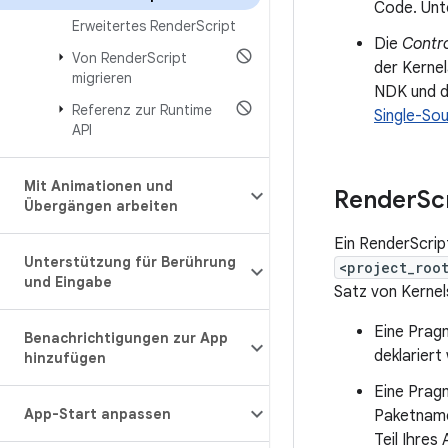
Code. Un
Erweitertes Render
Script
Die
Contro
Von Render
Script
der Kernel
migrieren
NDK und d
Referenz zur Runtime
Single-So
API
Mit Animationen und
Render
Sc
Übergängen arbeiten
Ein RenderScript
Unterstützung für Berührung
<project_roo
und Eingabe
Satz von Kernels
Eine Prag
Benachrichtigungen zur App
deklariert
hinzufügen
Eine Prag
App-Start anpassen
Paketname 
Teil Ihres