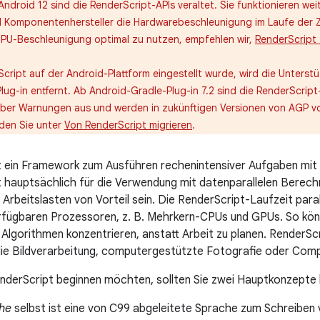
Android 12 sind die RenderScript-APIs veraltet. Sie funktionieren wei
 Komponentenhersteller die Hardwarebeschleunigung im Laufe der Z
PU-Beschleunigung optimal zu nutzen, empfehlen wir,
RenderScript 
ript auf der Android-Plattform eingestellt wurde, wird die Unterst
ug-in entfernt. Ab Android-Gradle-Plug-in 7.2 sind die RenderScript-A
 aber Warnungen aus und werden in zukünftigen Versionen von AGP vol
nden Sie unter
Von RenderScript migrieren
.
t ein Framework zum Ausführen rechenintensiver Aufgaben mit 
t hauptsächlich für die Verwendung mit datenparallelen Berec
e Arbeitslasten von Vorteil sein. Die RenderScript-Laufzeit parall
fügbaren Prozessoren, z. B. Mehrkern-CPUs und GPUs. So könn
Algorithmen konzentrieren, anstatt Arbeit zu planen. RenderScr
e Bildverarbeitung, computergestützte Fotografie oder Compu
nderScript beginnen möchten, sollten Sie zwei Hauptkonzepte 
he
selbst ist eine von C99 abgeleitete Sprache zum Schreibe