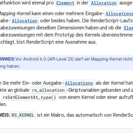
elfunktion wird einmal pro
Element
in der
Allocation
ausgef
Mapping-Kernel kann einen oder mehrere Eingabe-
Allocation
gabe-
Allocation
oder beides haben. Die RenderScript-Laufzeit
abezuweisungen dieselben Dimensionen haben und ob die
Ele
abezuweisungen mit dem Prototyp des Kernels übereinstimmen
schlägt, löst RenderScript eine Ausnahme aus.
INWEIS
:Vor Android 6.0 (API-Level 23) darf ein Mapping-Kernel nich
ang haben.
 Sie mehr Ein- oder Ausgabe-
Allocations
als der Kernel hat
kte an globale
rs_allocation
-Skriptvariablen gebunden und 
r
rsSetElementAt_
type
()
von einem Kernel oder einer aufruf
en.
WEIS
:
RS_KERNEL
ist ein Makro, das automatisch von RenderScri