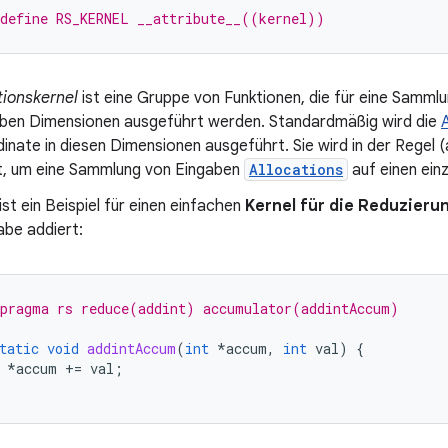
define RS_KERNEL __attribute__((kernel))
ionskernel
ist eine Gruppe von Funktionen, die für eine Samml
lben Dimensionen ausgeführt werden. Standardmäßig wird die
inate in diesen Dimensionen ausgeführt. Sie wird in der Regel (
, um eine Sammlung von Eingaben
Allocations
auf einen ein
ist ein
Beispiel
für einen einfachen
Kernel für die Reduzieru
abe addiert:
pragma rs reduce(addint) accumulator(addintAccum)
tatic
void
addintAccum
(
int
*
accum
,
int
val
)
{
*
accum
+=
val
;