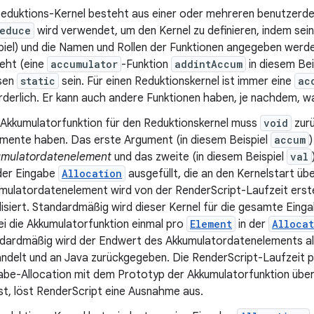
Reduktions-Kernel besteht aus einer oder mehreren benutzerde
reduce
wird verwendet, um den Kernel zu definieren, indem sei
piel) und die Namen und Rollen der Funktionen angegeben werde
eht (eine
accumulator
-Funktion
addintAccum
in diesem Beis
sen
static
sein. Für einen Reduktionskernel ist immer eine
ac
rderlich. Er kann auch andere Funktionen haben, je nachdem, was
 Akkumulatorfunktion für den Reduktionskernel muss
void
zurü
mente haben. Das erste Argument (in diesem Beispiel
accum
)
mulatordatenelement
und das zweite (in diesem Beispiel
val
der Eingabe
Allocation
ausgefüllt, die an den Kernelstart üb
mulatordatenelement wird von der RenderScript-Laufzeit erstel
ialisiert. Standardmäßig wird dieser Kernel für die gesamte Eing
i die Akkumulatorfunktion einmal pro
Element
in der
Alloca
dardmäßig wird der Endwert des Akkumulatordatenelements al
ndelt und an Java zurückgegeben. Die RenderScript-Laufzeit p
abe-Allocation mit dem Prototyp der Akkumulatorfunktion über
 ist, löst RenderScript eine Ausnahme aus.