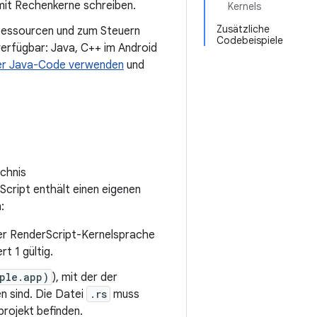
mit Rechenkerne schreiben.
Kernels
Zusätzliche
Ressourcen und zum Steuern
Codebeispiele
verfügbar: Java, C++ im Android
er Java-Code verwenden
und
ichnis
Script enthält einen eigenen
:
 der RenderScript-Kernelsprache
rt 1 gültig.
ple.app)
), mit der der
en sind. Die Datei
.rs
muss
projekt befinden.