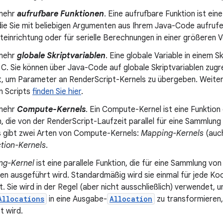
 mehr
aufrufbare Funktionen
. Eine aufrufbare Funktion ist ei
die Sie mit beliebigen Argumenten aus Ihrem Java-Code aufrufen
steinrichtung oder für serielle Berechnungen in einer größeren V
 mehr
globale Skriptvariablen
. Eine globale Variable in einem S
n C. Sie können über Java-Code auf globale Skriptvariablen zug
, um Parameter an RenderScript-Kernels zu übergeben. Weiter
in Scripts
finden Sie hier
.
 mehr
Compute-Kernels
. Ein Compute-Kernel ist eine Funktio
, die von der RenderScript-Laufzeit parallel für eine Sammlu
s gibt zwei Arten von Compute-Kernels:
Mapping-Kernels
(au
tion-Kernels
.
ng-Kernel
ist eine parallele Funktion, die für eine Sammlung vo
n ausgeführt wird. Standardmäßig wird sie einmal für jede Ko
. Sie wird in der Regel (aber nicht ausschließlich) verwendet,
Allocations
in eine Ausgabe-
Allocation
zu transformieren,
t wird.