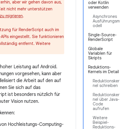
terhin, aber wir gehen davon aus,
oder Kotlin
verwenden
eit nicht mehr unterstützen
zu migrieren
.
Asynchrones
Ausführungsm
odell
ützung für RenderScript auch im
Single-Source-
PIs eingestellt. Sie funktionieren
RenderScript
lständig entfernt. Weitere
Globale
Variablen für
Skripts
hoher Leistung auf Android.
Reduktions-
Kernels im Detail
hnungen vorgesehen, kann aber
elisiert die Arbeit auf den auf
Reduktionsker
nel schreiben
en Sie sich auf das
ipt ist besonders nützlich für
Reduktionsker
nel über Java-
ter Vision nutzen.
Code
aufrufen
kennen:
Weitere
Beispiel-
n von Hochleistungs-Computing-
Reduktions-