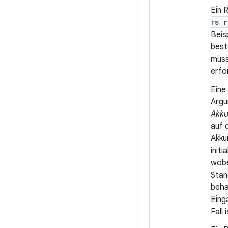
Ein 
rs 
Beis
best
müs
erfo
Eine
Argu
Akku
auf 
Akku
init
wobe
Stan
beha
Eing
Fall