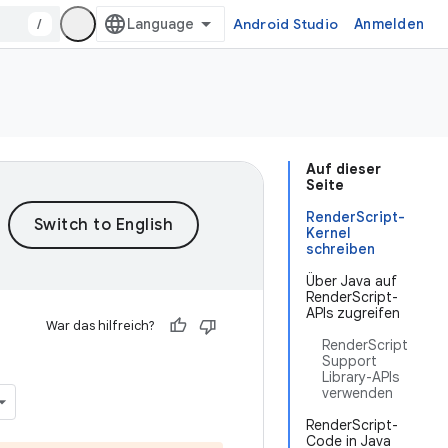
/
Android Studio
Anmelden
Auf dieser
Seite
RenderScript-
Kernel
schreiben
Über Java auf
RenderScript-
APIs zugreifen
War das hilfreich?
RenderScript
Support
Library-APIs
verwenden
RenderScript-
Code in Java