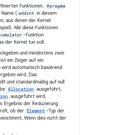
finierten Funktionen.
#pragma
n Name (
addint
in diesem
n, aus denen der Kernel
piel). Alle diese Funktionen
cumulator
-Funktion
 der Kernel tun soll.
ckgeben und mindestens zwei
 ist ein Zeiger auf ein
) wird automatisch basierend
ergeben wird. Das
lt und standardmäßig auf null
abe
Allocation
ausgeführt,
tion
ausgeführt wird.
s Ergebnis der Reduzierung
rüft, ob der
Element
-Typ der
einstimmt. Wenn dies nicht der