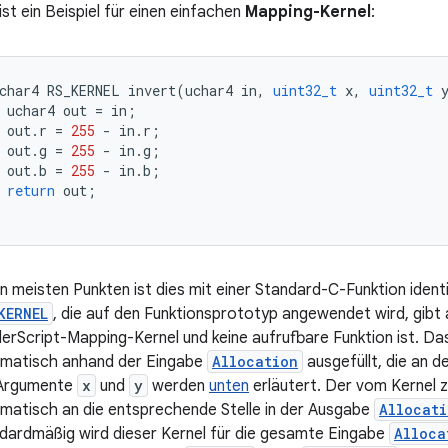
 ist ein Beispiel für einen einfachen
Mapping-Kernel
:
char4
RS_KERNEL
invert
(
uchar4
in
,
uint32_t
x
,
uint32_t
uchar4
out
=
in
;
out
.
r
=
255
-
in
.
r
;
out
.
g
=
255
-
in
.
g
;
out
.
b
=
255
-
in
.
b
;
return
out
;
en meisten Punkten ist dies mit einer Standard-C-Funktion ident
KERNEL
, die auf den Funktionsprototyp angewendet wird, gibt a
erScript-Mapping-Kernel und keine aufrufbare Funktion ist. D
matisch anhand der Eingabe
Allocation
ausgefüllt, die an d
 Argumente
x
und
y
werden
unten
erläutert. Der vom Kernel 
matisch an die entsprechende Stelle in der Ausgabe
Allocati
dardmäßig wird dieser Kernel für die gesamte Eingabe
Alloca