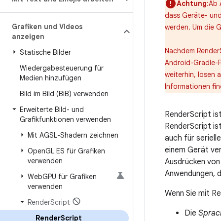
Achtung
:Ab 
dass Geräte- und
Grafiken und Videos
werden. Um die G
anzeigen
Nachdem RenderSc
Statische Bilder
Android-Gradle-Pl
Wiedergabesteuerung für
weiterhin, lösen
Medien hinzufügen
Informationen fi
Bild im Bild (Bi
B) verwenden
Erweiterte Bild- und
RenderScript is
Grafikfunktionen verwenden
RenderScript is
Mit AGSL-Shadern zeichnen
auch für seriell
einem Gerät ver
Open
GL ES für Grafiken
verwenden
Ausdrücken von 
Anwendungen, di
Web
GPU für Grafiken
verwenden
Wenn Sie mit Re
Render
Script
Die
Sprac
Render
Script