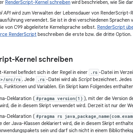
ter
RenderScript-Kernel schreiben
wird beschrieben, wie Sie da
l API
wird zum Verwalten der Lebensdauer von RenderScript-
ausführung verwendet. Sie ist in drei verschiedenen Sprachen 
ie von C99 abgeleitete Kernelsprache selbst.
RenderScript üb
urce RenderScript
beschreiben die erste bzw. die dritte Option.
ript-Kernel schreiben
-Kernel befindet sich in der Regel in einer
.rs
-Datei im Verze
t>/src/rs
. Jede
.rs
-Datei wird als
Script
bezeichnet. Jedes 
, Funktionen und Variablen. Ein Skript kann Folgendes enthalten
ma-Deklaration (
#pragma version(1)
), mit der die Version
 wird, die in diesem Skript verwendet wird. Derzeit ist nur der We
ma-Deklaration (
#pragma rs java_package_name(com.exam
der Java-Klassen deklariert wird, die in diesem Skript enthalt
 Anwendungspakets sein und darf sich nicht in einem Bibliotheks