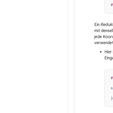
#
Ein
Redukt
mit dense
jede Koord
verwendet
Hier 
Eing
#
s
}