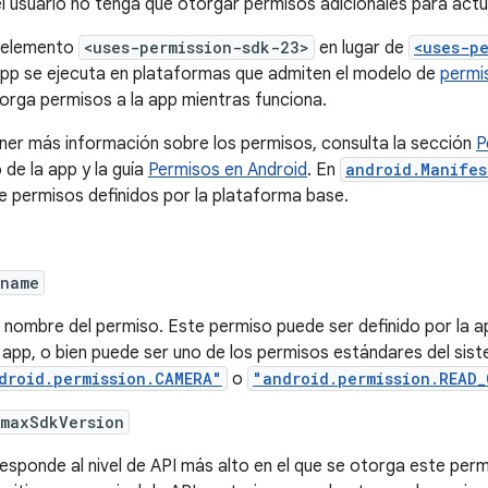
l usuario no tenga que otorgar permisos adicionales para actua
 elemento
<uses-permission-sdk-23>
en lugar de
<uses-p
 app se ejecuta en plataformas que admiten el modelo de
permi
orga permisos a la app mientras funciona.
ner más información sobre los permisos, consulta la sección
P
 de la app y la guía
Permisos en Android
. En
android.Manifes
de permisos definidos por la plataforma base.
:name
l nombre del permiso. Este permiso puede ser definido por la 
 app, o bien puede ser uno de los permisos estándares del si
droid.permission.CAMERA"
o
"android.permission.READ
:maxSdkVersion
esponde al nivel de API más alto en el que se otorga este permis