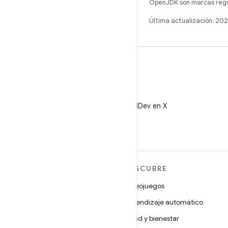
OpenJDK son marcas regis
Última actualización: 2
X
Sigue a @AndroidDev en X
MÁS ANDROID
DESCUBRE
Android
Videojuegos
Android para empresas
Aprendizaje automático
Seguridad
Salud y bienestar