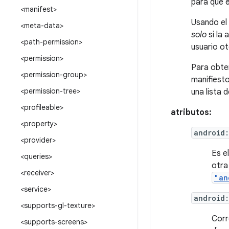
para que e
<manifest>
Usando el
<meta-data>
solo
si la
<path-permission>
usuario ot
<permission>
Para obte
<permission-group>
manifiesto
<permission-tree>
una lista 
<profileable>
atributos:
<property>
android
<provider>
Es e
<queries>
otra
<receiver>
"an
<service>
android
<supports-gl-texture>
Corr
<supports-screens>