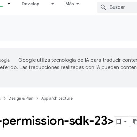
Develop
Más
Google utiliza tecnología de IA para traducir conte
referido. Las traducciones realizadas con IA pueden conten
s
Design & Plan
App architecture
-permission-sdk-23>