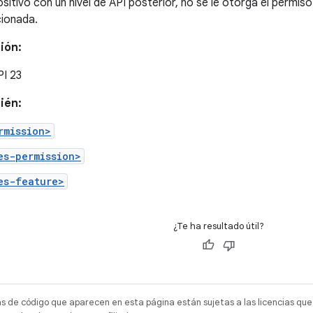
ositivo con un nivel de API posterior, no se le otorga el permis
cionada.
ión:
PI 23
ién:
rmission>
es-permission>
es-feature>
¿Te ha resultado útil?
as de código que aparecen en esta página están sujetas a las licencias que