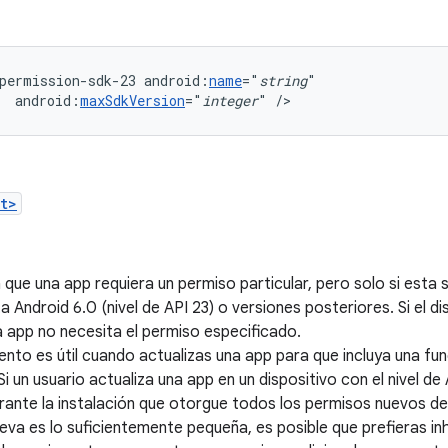
permission-sdk-23
android:
name
="
string
android:
maxSdkVersion
="
integer
"
/>
t>
 que una app requiera un permiso particular, pero solo si esta 
a Android 6.0 (nivel de API 23) o versiones posteriores. Si el di
la app no necesita el permiso especificado.
nto es útil cuando actualizas una app para que incluya una fu
 Si un usuario actualiza una app en un dispositivo con el nivel de
urante la instalación que otorgue todos los permisos nuevos de
eva es lo suficientemente pequeña, es posible que prefieras inha