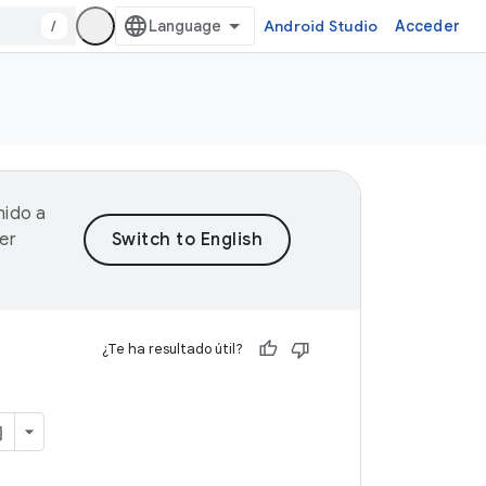
/
Android Studio
Acceder
nido a
er
¿Te ha resultado útil?