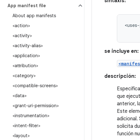
sintaxis:
App manifest file
About app manifests
<uses-
<action>
<activity>
<activity-alias>
se incluye en:
<application>
<manifes
<attribution>
<category>
descripción:
<compatible-screens>
Especifica
<data>
que ejecut
anterior, 
<grant-uri-permission>
Este eleme
<instrumentation>
adicional.
<intent-filter>
solicita d
función nu
<layout>