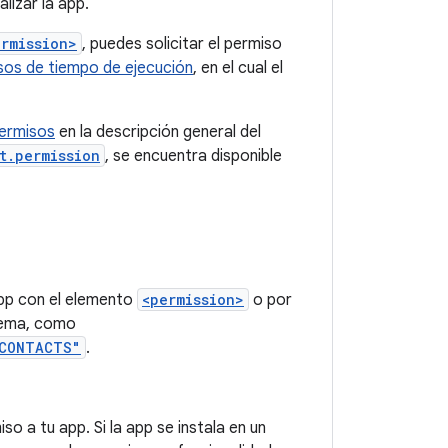
lizar la app.
ermission>
, puedes solicitar el permiso
sos de tiempo de ejecución
, en el cual el
ermisos
en la descripción general del
t.permission
, se encuentra disponible
app con el elemento
<permission>
o por
stema, como
_CONTACTS"
.
o a tu app. Si la app se instala en un