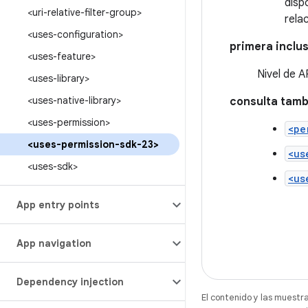
disp
<uri-relative-filter-group>
rela
<uses-configuration>
primera inclus
<uses-feature>
Nivel de A
<uses-library>
<uses-native-library>
consulta tamb
<uses-permission>
<pe
<uses-permission-sdk-23>
<us
<uses-sdk>
<us
App entry points
App navigation
Dependency injection
El contenido y las muestr