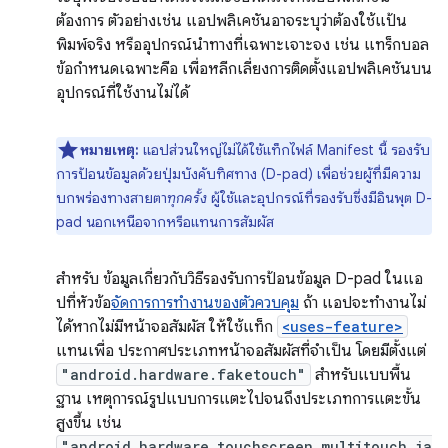
ต้องการ ตัวอย่างเช่น แอปพลิเคชันอาจระบุว่าต้องใช้แป้น
พิมพ์จริง หรืออุปกรณ์นำทางที่เฉพาะเจาะจง เช่น แทร็กบอล
ข้อกำหนดเฉพาะคือ เพื่อหลีกเลี่ยงการติดตั้งแอปพลิเคชันบน
อุปกรณ์ที่ใช้งานไม่ได้
หมายเหตุ:
แอปส่วนใหญ่ไม่ได้ใช้แท็กไฟล์ Manifest นี้ รองรับ
การป้อนข้อมูลด้วยปุ่มบังคับทิศทาง (D-pad) เพื่อช่วยผู้ที่มีความ
บกพร่องทางสายตา
ทุกครั้ง
ผู้ใช้และอุปกรณ์ที่รองรับซึ่งมีอินพุต D-
pad นอกเหนือจากหรือแทนการสัมผัส
สำหรับ ข้อมูลเกี่ยวกับวิธีรองรับการป้อนข้อมูล D-pad ในแอ
ปที่หัวข้อ
จัดการการทำงานของตัวควบคุม
ถ้า แอปจะทำงานไม่
ได้หากไม่มีหน้าจอสัมผัส ให้ใช้แท็ก
<uses-feature>
แทนเพื่อ ประกาศประเภทหน้าจอสัมผัสที่จำเป็น โดยมีตั้งแต่
"android.hardware.faketouch"
สำหรับแบบพื้น
ฐาน เหตุการณ์รูปแบบการแตะไปจนถึงประเภทการแตะขั้น
สูงขึ้น เช่น
"android.hardware.touchscreen.multitouch.ja