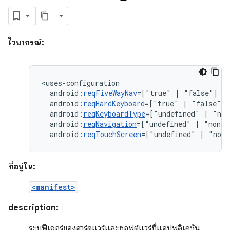
ไวยากรณ์:
android:
reqFiveWayNav
=["true"
|
android:
reqHardKeyboard
=["true"
|
android:
reqKeyboardType
=["undefined"
|
"nok
android:
reqNavigation
=["undefined"
|
"nonav
android:
reqTouchScreen
=["undefined"
|
"noto
ที่อยู่ใน:
<manifest>
description:
ระบุฟีเจอร์ของฮาร์ดแวร์และซอฟต์แวร์ที่แอปพลิเคชัน