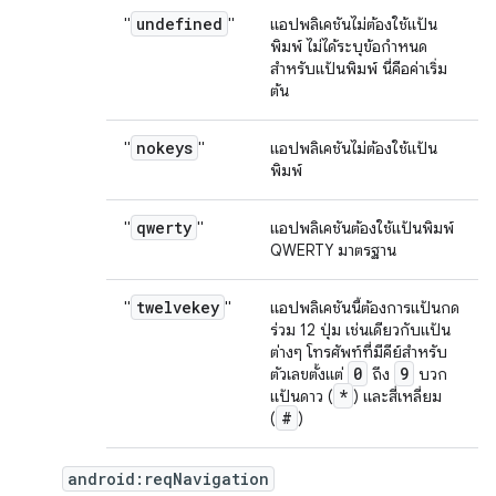
undefined
"
"
แอปพลิเคชันไม่ต้องใช้แป้น
พิมพ์ ไม่ได้ระบุข้อกำหนด
สำหรับแป้นพิมพ์ นี่คือค่าเริ่ม
ต้น
nokeys
"
"
แอปพลิเคชันไม่ต้องใช้แป้น
พิมพ์
qwerty
"
"
แอปพลิเคชันต้องใช้แป้นพิมพ์
QWERTY มาตรฐาน
twelvekey
"
"
แอปพลิเคชันนี้ต้องการแป้นกด
ร่วม 12 ปุ่ม เช่นเดียวกับแป้น
ต่างๆ โทรศัพท์ที่มีคีย์สำหรับ
0
9
ตัวเลขตั้งแต่
ถึง
บวก
*
แป้นดาว (
) และสี่เหลี่ยม
#
(
)
android:reqNavigation