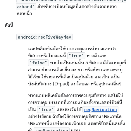
zzhand"
สำหรับการป้อนข้อมูลที่แตกต่างกันจากหลาก
หลายนิ้ว
ดังนี้
android:reqFiveWayNav
แอปพลิเคชันต้องใช้การควบคุมการนำทางแบบ 5
ทิศทางหรือไม่ ตอนนี้
"true"
หากมี และ
"false"
หากไม่เป็นเช่นนั้น 5 ทิศทาง มีตัวควบคุมที่
สามารถย้ายการเลือกขึ้น ลง ขวา หรือซ้าย และ จะระบุ
วิธีเรียกใช้รายการที่เลือกปัจจุบันด้วย อาจเป็น แป้น
บังคับทิศทาง (D-pad) แทร็กบอล หรืออุปกรณ์อื่นๆ
หากแอปพลิเคชันต้องการการควบคุมทิศทาง แต่ไม่ใช่
การควบคุม ประเภทที่เจาะจง ก็จะตั้งค่าแอตทริบิวต์นี้
เป็น
"true"
และละเว้นได้
reqNavigation
อย่างไรก็ตาม ถ้าต้องใช้การควบคุมทิศทาง ประเภทใด
ประเภทหนึ่ง เครื่องอาจเพิกเฉย แอตทริบิวต์นี้และตั้ง
ค่า
reqNavigation
แทน