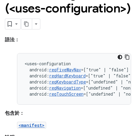
(<uses-configuration>)
語法：
android:
reqFiveWayNav
=["true"
|
android:
reqHardKeyboard
=["true"
|
android:
reqKeyboardType
=["undefined"
|
"nok
android:
reqNavigation
=["undefined"
|
"nonav
android:
reqTouchScreen
=["undefined"
|
"noto
包含於：
<manifest>