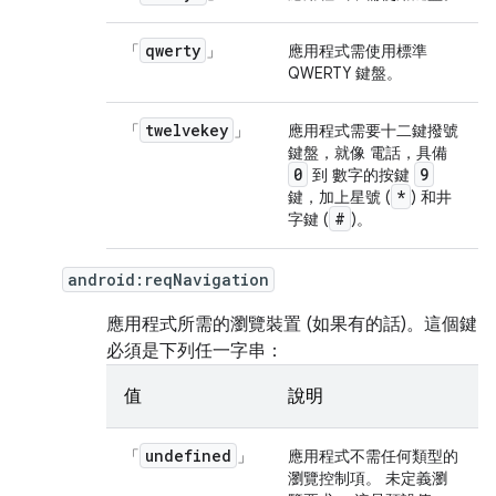
qwerty
「
」
應用程式需使用標準
QWERTY 鍵盤。
twelvekey
「
」
應用程式需要十二鍵撥號
鍵盤，就像 電話，具備
0
9
到 數字的按鍵
*
鍵，加上星號 (
) 和井
#
字鍵 (
)。
android:reqNavigation
應用程式所需的瀏覽裝置 (如果有的話)。這個鍵
必須是下列任一字串：
值
說明
undefined
「
」
應用程式不需任何類型的
瀏覽控制項。 未定義瀏