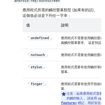
android:reqTouchScreen
應用程式所需的觸控螢幕類型 (如果有的話)。
這個值必須是下列任一字串：
值
說明
undefined
「
」
應用程式不需要使用觸控螢幕。
義觸控螢幕要求。 這是預設值
notouch
「
」
應用程式不需要使用觸控螢幕
stylus
「
」
應用程式需要有使用觸控筆操
螢幕。
finger
「
」
應用程式需要有使用手指操作
幕。
注意：
如果應用程式需要
<us
的觸控輸入， 請改用
feature>
標記，用於宣告必