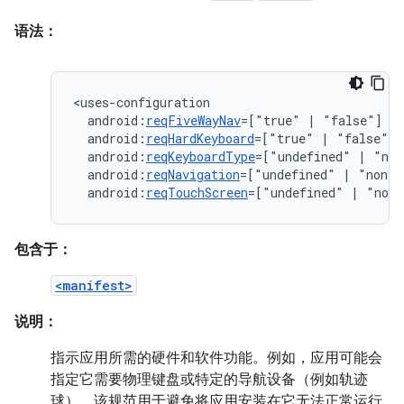
语法：
android:
reqFiveWayNav
=["true"
|
android:
reqHardKeyboard
=["true"
|
android:
reqKeyboardType
=["undefined"
|
"nok
android:
reqNavigation
=["undefined"
|
"nonav
android:
reqTouchScreen
=["undefined"
|
"noto
包含于：
<manifest>
说明：
指示应用所需的硬件和软件功能。例如，应用可能会
指定它需要物理键盘或特定的导航设备（例如轨迹
球）。该规范用于避免将应用安装在它无法正常运行