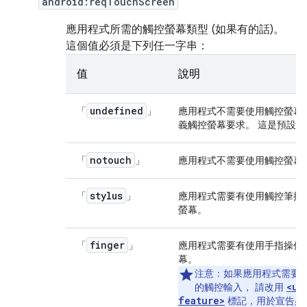
android:reqTouchScreen
應用程式所需的觸控螢幕類型 (如果有的話)。
這個值必須是下列任一字串：
值
說明
undefined
「
」
應用程式不需要使用觸控螢幕。
義觸控螢幕要求。 這是預設值
notouch
「
」
應用程式不需要使用觸控螢幕
stylus
「
」
應用程式需要有使用觸控筆操
螢幕。
finger
「
」
應用程式需要有使用手指操作
幕。
注意：
如果應用程式需要
<us
的觸控輸入， 請改用
feature>
標記，用於宣告必