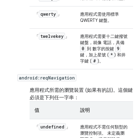
qwerty
「
」
應用程式需使用標準
QWERTY 鍵盤。
twelvekey
「
」
應用程式需要十二鍵撥號
鍵盤，就像 電話，具備
0
9
到 數字的按鍵
*
鍵，加上星號 (
) 和井
#
字鍵 (
)。
android:reqNavigation
應用程式所需的瀏覽裝置 (如果有的話)。這個鍵
必須是下列任一字串：
值
說明
undefined
「
」
應用程式不需任何類型的
瀏覽控制項。 未定義瀏