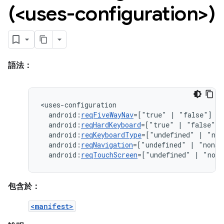
(<uses-configuration>)
語法：
android:
reqFiveWayNav
=["true"
|
android:
reqHardKeyboard
=["true"
|
android:
reqKeyboardType
=["undefined"
|
"nok
android:
reqNavigation
=["undefined"
|
"nonav
android:
reqTouchScreen
=["undefined"
|
"noto
包含於：
<manifest>