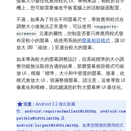
螢幕大小最佳化應用程式 UI。舉例來說，相較於在手
機上，您可能需要修改平板電腦上的活動版面配置。
不過，如果為了符合不同螢幕尺寸，導致應用程式在
調整大小後無法正常運作，可以使用
<supports-
screens>
元素的屬性，控制是否要只將應用程式發
布至較小的螢幕，或使用系統的
螢幕相容模式
，讓 UI
放大 (即「縮放」) 至適合較大的螢幕。
如未專為較大的螢幕調整設計，但系統標準的大小調
整功能無法取得合適的結果，那麼螢幕相容模式可縮
放 UI，模擬「標準」
大小和中密度的螢幕。接著，此
模式會放大 UI，填滿整個螢幕。請注意，這會導致 UI
像素化和模糊，因此建議您針對大螢幕將 UI 最佳化。
注意：
Android 3.2 推出新屬
性：
、
android:requiresSmallestWidthDp
android:com
及
patibleWidthLimitDp
。如果您開發的應用程式
android:largestWidthLimitDp