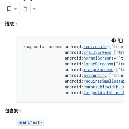
語法：
<supports-screens
android:
resizeable
=["true"|
android:
smallScreens
=["true
android:
normalScreens
=["tru
android:
largeScreens
=["true
android:
xlargeScreens
=["tru
android:
anyDensity
=["true"
android:
requiresSmallestWid
android:
compatibleWidthLimi
android:
largestWidthLimitDp
包含於：
<manifest>