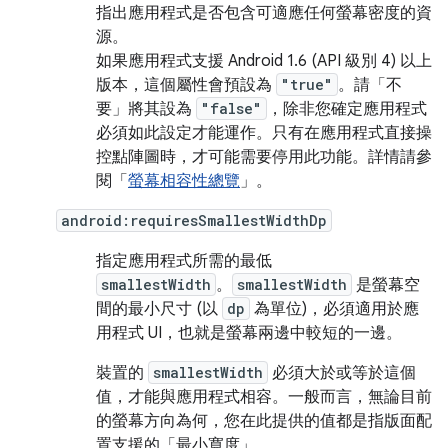
指出應用程式是否包含可適應任何螢幕密度的資
源。
如果應用程式支援 Android 1.6 (API 級別 4) 以上
版本，這個屬性會預設為
"true"
。請「不
要」
將其設為
"false"
，除非您確定應用程式
必須如此設定才能運作。只有在應用程式直接操
控點陣圖時，才可能需要停用此功能。詳情請參
閱「
螢幕相容性總覽
」。
android:requiresSmallestWidthDp
指定應用程式所需的最低
smallestWidth
。
smallestWidth
是螢幕空
間的最小尺寸 (以
dp
為單位)，必須適用於應
用程式 UI，也就是螢幕兩邊中較短的一邊。
裝置的
smallestWidth
必須大於或等於這個
值，才能與應用程式相容。一般而言，無論目前
的螢幕方向為何，您在此提供的值都是指版面配
置支援的「最小寬度」。