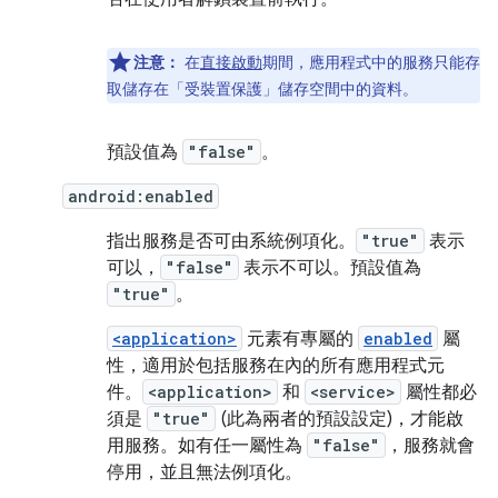
注意：
在
直接啟動
期間，應用程式中的服務只能存
取儲存在「受裝置保護」
儲存空間中的資料。
預設值為
"false"
。
android:enabled
指出服務是否可由系統例項化。
"true"
表示
可以，
"false"
表示不可以。預設值為
"true"
。
<application>
元素有專屬的
enabled
屬
性，適用於包括服務在內的所有應用程式元
件。
<application>
和
<service>
屬性都必
須是
"true"
(此為兩者的預設設定)，才能啟
用服務。如有任一屬性為
"false"
，服務就會
停用，並且無法例項化。