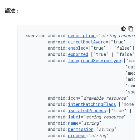
語法：
<service
android:
description
="
string
resource
android:
directBootAware
=["true"
|
android:
enabled
=["true"
|
android:
exported
=["true"
|
android:
foregroundServiceType
=["came
"data
"medi
"micr
"remo
"spec
android:
icon
="
drawable
resource
android:
intentMatchingFlags
=["none"
android:
isolatedProcess
=["true"
|
android:
label
="
string
resource
android:
name
="
string
android:
permission
="
string
android:
process
="
string