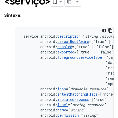
<serviço>
Sintaxe:
<service
android:
description
="
string
resource
android:
directBootAware
=["true"
|
android:
enabled
=["true"
|
android:
exported
=["true"
|
android:
foregroundServiceType
=["came
"data
"medi
"micr
"remo
"spec
android:
icon
="
drawable
resource
android:
intentMatchingFlags
=["none"
android:
isolatedProcess
=["true"
|
android:
label
="
string
resource
android:
name
="
string
android:
permission
="
string