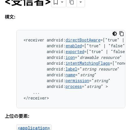
<受信者>
構文:
<receiver
android:
directBootAware
=["true"
|
android:
enabled
=["true"
|
android:
exported
=["true"
|
android:
icon
="
drawable
resource
android:
intentMatchingFlags
=["none"
android:
label
="
string
resource
android:
name
="
string
android:
permission
="
string
android:
process
="
string
"
...

</receiver>
上位の要素:
<application>