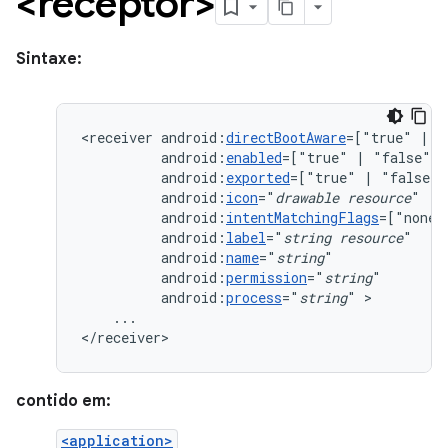
<receptor>
Sintaxe:
<receiver
android:
directBootAware
=["true"
|
android:
enabled
=["true"
|
android:
exported
=["true"
|
android:
icon
="
drawable
resource
android:
intentMatchingFlags
=["none"
android:
label
="
string
resource
android:
name
="
string
android:
permission
="
string
android:
process
="
string
"
...

</receiver>
contido em:
<application>