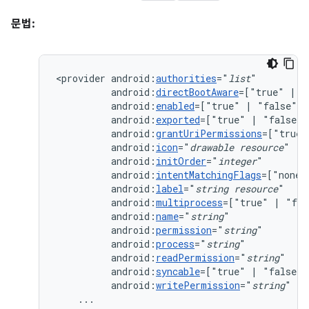
문법:
<provider
android:
authorities
="
list
android:
directBootAware
=["true"
|
android:
enabled
=["true"
|
android:
exported
=["true"
|
android:
grantUriPermissions
=["true"
android:
icon
="
drawable
resource
android:
initOrder
="
integer
android:
intentMatchingFlags
=["none"
android:
label
="
string
resource
android:
multiprocess
=["true"
|
android:
name
="
string
android:
permission
="
string
android:
process
="
string
android:
readPermission
="
string
android:
syncable
=["true"
|
android:
writePermission
="
string
"
...
