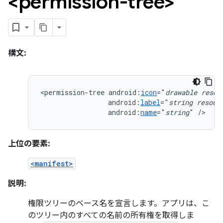
<permission-tree>
構文:
<permission-tree
android:
icon
="
drawable
resou
android:
label
="
string
resour
android:
name
="
string
"
/>
上位の要素:
<manifest>
説明:
権限ツリーのベース名を宣言します。アプリは、こ
のツリー内のすべての名前の所有権を取得しま