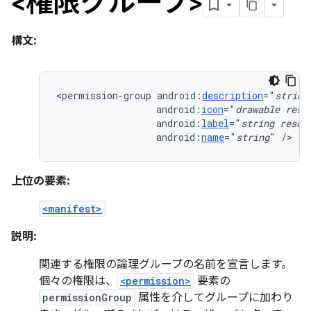
<権限グループ>
構文:
<permission-group
android:
description
="
string
android:
icon
="
drawable
reso
android:
label
="
string
resou
android:
name
="
string
"
/>
上位の要素:
<manifest>
説明:
関連する権限の論理グループの名前を宣言します。
個々の権限は、
<permission>
要素の
permissionGroup
属性を介してグループに加わり