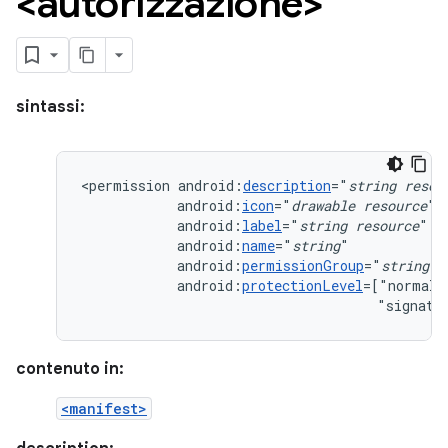
<autorizzazione>
sintassi:
<permission
android:
description
="
string
resou
android:
icon
="
drawable
resource
android:
label
="
string
resource
android:
name
="
string
android:
permissionGroup
="
string
android:
protectionLevel
=["normal"
"signatu
contenuto in:
<manifest>