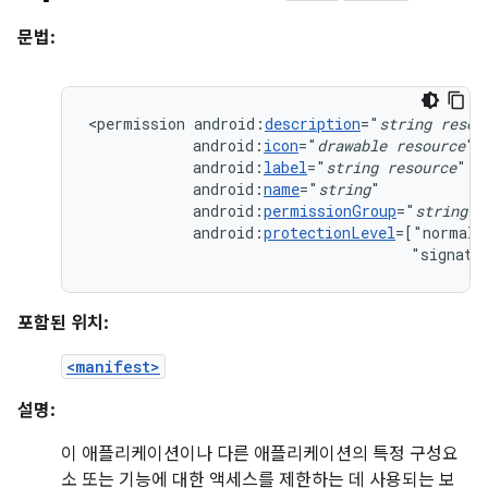
문법:
<permission
android:
description
="
string
resou
android:
icon
="
drawable
resource
android:
label
="
string
resource
android:
name
="
string
android:
permissionGroup
="
string
android:
protectionLevel
=["normal"
"signatu
포함된 위치:
<manifest>
설명:
이 애플리케이션이나 다른 애플리케이션의 특정 구성요
소 또는 기능에 대한 액세스를 제한하는 데 사용되는 보