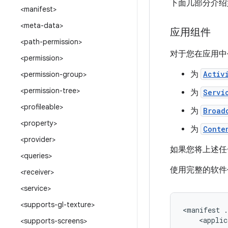
下面几部分介绍
<manifest>
<meta-data>
应用组件
<path-permission>
对于您在应用中
<permission>
为
Activ
<permission-group>
<permission-tree>
为
Servi
<profileable>
为
Broad
<property>
为
Conte
<provider>
如果您将上述任
<queries>
使用完整的软件
<receiver>
<service>
<supports-gl-texture>
<manifest
.
<applic
<supports-screens>