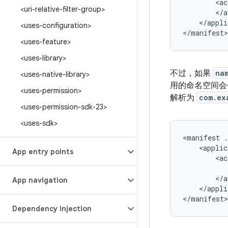
<ac
<uri-relative-filter-group>
</appli
<uses-configuration>
</manifest>
<uses-feature>
<uses-library>
不过，如果
na
<uses-native-library>
用的命名空间会
<uses-permission>
解析为
com.ex
<uses-permission-sdk-23>
<uses-sdk>
<manifest
.
<applic
App entry points
<ac
App navigation
</appli
</manifest>
Dependency injection