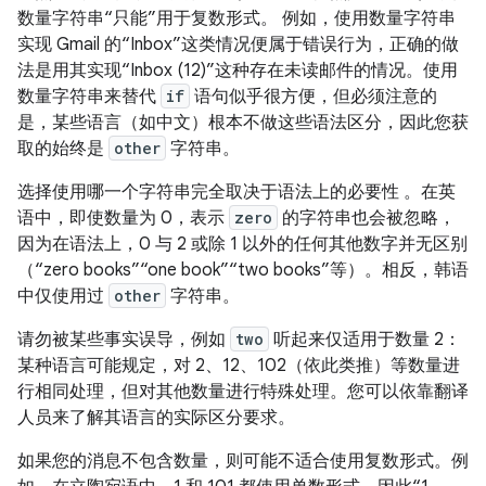
数量字符串“只能”用于复数形式。
例如，使用数量字符串
实现 Gmail 的“Inbox”这类情况便属于错误行为，正确的做
法是用其实现“Inbox (12)”这种存在未读邮件的情况。使用
数量字符串来替代
if
语句似乎很方便，但必须注意的
是，某些语言（如中文）根本不做这些语法区分，因此您获
取的始终是
other
字符串。
选择使用哪一个字符串完全取决于语法上的必要性
。在英
语中，即使数量为 0，表示
zero
的字符串也会被忽略，
因为在语法上，0 与 2 或除 1 以外的任何其他数字并无区别
（“zero books”“one book”“two books”等）。相反，韩语
中仅使用过
other
字符串。
请勿被某些事实误导，例如
two
听起来仅适用于数量 2：
某种语言可能规定，对 2、12、102（依此类推）等数量进
行相同处理，但对其他数量进行特殊处理。您可以依靠翻译
人员来了解其语言的实际区分要求。
如果您的消息不包含数量，则可能不适合使用复数形式。例