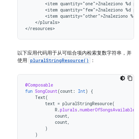
<item
quantity="one">Znaleziono
%d
<item
quantity="few">Znaleziono
%d
<item
quantity="other">Znaleziono
%d
</plurals>

</resources>
以下应用代码用于从可组合项内检索复数字符串，并
使用
pluralStringResource()
：
@Composable
fun
SongCount
(
count
:
Int
)
{
Text
(
text
=
pluralStringResource
(
R
.
plurals
.
numberOfSongsAvailable
,
count
,
count
,
)
)