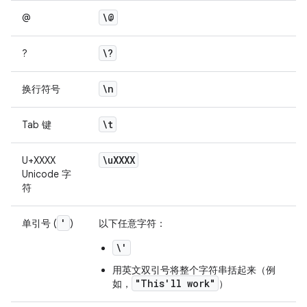
\@
@
\?
?
\n
换行符号
\t
Tab 键
\u
XXXX
U+XXXX
Unicode 字
符
'
单引号 (
)
以下任意字符：
\'
用英文双引号将整个字符串括起来（例
"This'll work"
如，
）