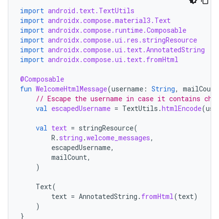
import
android.text.TextUtils
import
androidx.compose.material3.Text
import
androidx.compose.runtime.Composable
import
androidx.compose.ui.res.stringResource
import
androidx.compose.ui.text.AnnotatedString
import
androidx.compose.ui.text.fromHtml
@Composable
fun
WelcomeHtmlMessage
(
username
:
String
,
mailCount
// Escape the username in case it contains cha
val
escapedUsername
=
TextUtils
.
htmlEncode
(
use
val
text
=
stringResource
(
R
.
string
.
welcome_messages
,
escapedUsername
,
mailCount
,
)
Text
(
text
=
AnnotatedString
.
fromHtml
(
text
)
)
}