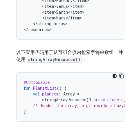
</string-array>

</resources>
以下应用代码用于从可组合项内检索字符串数组，并
使用
stringArrayResource()
：
@Composable
fun
PlanetList
()
{
val
planets
:
Array
=
stringArrayResource
(
R
.
array
.
planets_a
// Render the array, e.g. inside a LazyCo
}