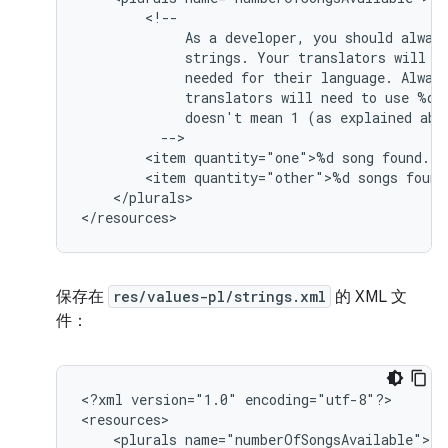
As
a
developer,
you
should
alway
strings.
Your
translators
will
k
needed
for
their
language.
Alway
translators
will
need
to
use
%d
doesn't
mean
1
(as
explained
<item
quantity="one">%d
song
<item
quantity="other">%d
songs
</plurals>

</resources>
保存在
res/values-pl/strings.xml
的 XML 文
件：
<?xml
version="1.0"
encoding="utf-8"?>

<plurals