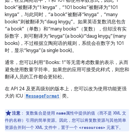
如，在立陶宛语中，1 和 101 都使用单数形式，因此“1
book”被翻译为“1 knyga”，“101 books”被翻译为“101
knyga”，与此同时，“a book”被翻译“knyga”，“many
books”则被翻译为“daug knygų”。如果英语复数消息包含
“a book”（单数）和“many books”（复数），但却没有实
际数字，则可翻译为“knyga”(a book)/“daug knygų”(many
books)，不过根据立陶宛语的规则，系统会在数字为 101
时，显示“knyga”(a single book)。
通常，您可以利用“Books: 1”等无需考虑数量的表示，从而
避免使用数量字符串。如果您的应用可接受此样式，则您和
翻译人员的工作都会更轻松。
在 API 24 及更高级别的版本上，您可以改为使用功能更强
大的 ICU
MessageFormat
类。
注意
：
复数集合是使用
属性中提供的值（而不是 XML 文
name
件的名称）引用的简单资源。因此，您可以将复数资源与其他简单
资源合并到一个 XML 文件中，置于一个
元素下。
<resources>