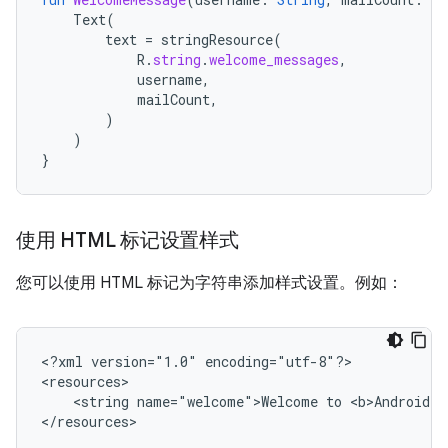
Text
(
text
=
stringResource
(
R
.
string
.
welcome_messages
,
username
,
mailCount
,
)
)
}
使用 HTML 标记设置样式
您可以使用 HTML 标记为字符串添加样式设置。例如：
<?xml
version="1.0"
encoding="utf-8"?>

<string
name="welcome">Welcome
to
<b>Android</
</resources>