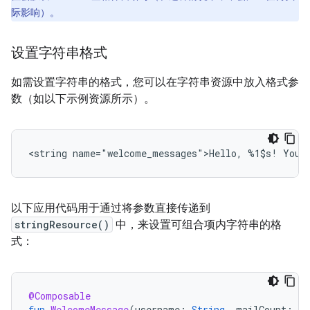
际影响）。
设置字符串格式
如需设置字符串的格式，您可以在字符串资源中放入格式参
数（如以下示例资源所示）。
<string
name="welcome_messages">Hello,
%1$s!
You
以下应用代码用于通过将参数直接传递到
stringResource()
中，来设置可组合项内字符串的格
式：
@Composable
fun
WelcomeMessage
(
username
:
String
,
mailCount
:
In