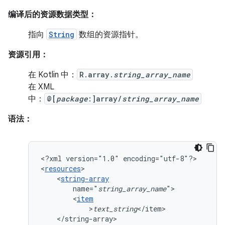
编译后的资源数据类型：
指向
String
数组的资源指针。
资源引用：
在 Kotlin 中：
R.array.
string_array_name
在 XML
中：
@[
package
:]array/
string_array_name
语法：
<?xml
version="1.0"
encoding="utf-8"?>

<
resources
<
string-array
name="
string_array_name
<
item
>
text_string
</string-array>
