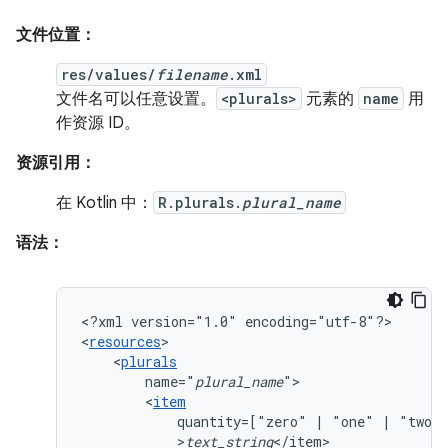
文件位置：
res/values/
filename
.xml
文件名可以任意设置。
<plurals>
元素的
name
用
作资源 ID。
资源引用：
在 Kotlin 中：
R.plurals.
plural_name
语法：
<?xml
version="1.0"
encoding="utf-8"?>

<
resources
<
plurals
name="
plural_name
<
item
quantity=["zero"
|
"one"
|
"two"
>
text_string