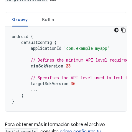
Groovy
Kotlin
android
{
defaultConfig
{
applicationId
'com.example.myapp'
// Defines the minimum API level required 
minSdkVersion
23
// Specifies the API level used to test th
targetSdkVersion
36
...
}
}
Para obtener más información sobre el archivo
build.gradle
, consulta
cómo configurar tu