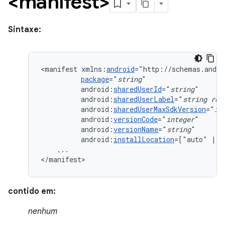
<manifest>
Sintaxe:
<manifest
xmlns:
android
package
="
string
android:
sharedUserId
="
string
android:
sharedUserLabel
="
string
res
android:
sharedUserMaxSdkVersion
="
in
android:
versionCode
="
integer
android:
versionName
="
string
android:
installLocation
=["auto"
|
"
...

</manifest>
contido em:
nenhum