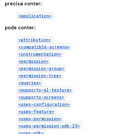
precisa conter:
<application>
pode conter:
<attribution>
<compatible-screens>
<instrumentation>
<permission>
<permission-group>
<permission-tree>
<queries>
<supports-gl-texture>
<supports-screens>
<uses-configuration>
<uses-feature>
<uses-permission>
<uses-permission-sdk-23>
<uses-sdk>