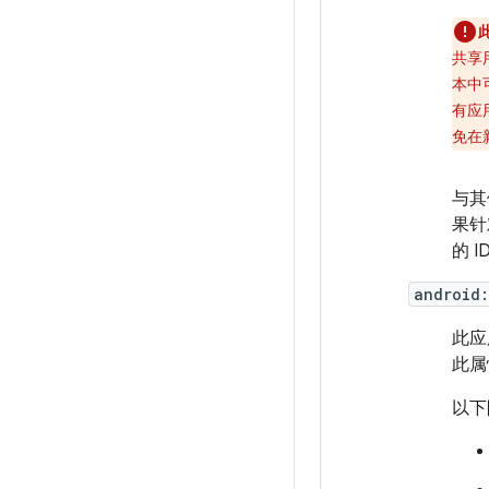
共享
本中
有应
免在
与其
果针
的 
android
此应
此属
以下