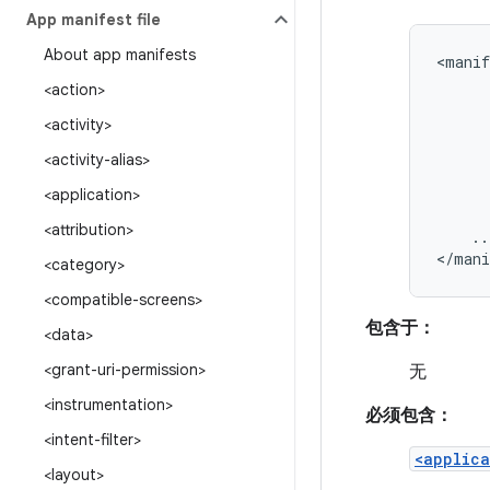
App manifest file
About app manifests
<manif
<action>
<activity>
<activity-alias>
<application>
<attribution>
..
</mani
<category>
<compatible-screens>
包含于：
<data>
<grant-uri-permission>
无
<instrumentation>
必须包含：
<intent-filter>
<applica
<layout>