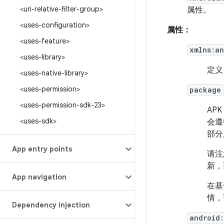
<uri-relative-filter-group>
属性。
<uses-configuration>
属性：
<uses-feature>
xmlns:an
<uses-library>
定义
<uses-native-library>
<uses-permission>
package
<uses-permission-sdk-23>
AP
<uses-sdk>
会遵
部分
App entry points
请注
新，
App navigation
在基
情，
Dependency injection
android: