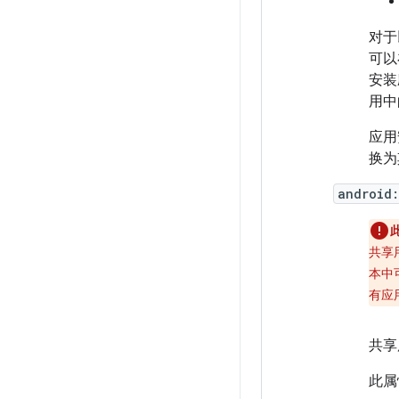
对于
可以
安装
用中
应用
换为
android:
共享
本中
有应
共享
此属