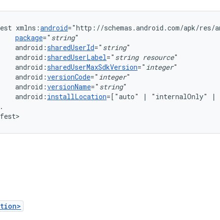
est
xmlns:
android
package
="
string
android:
sharedUserId
="
string
android:
sharedUserLabel
="
string
resource
"
android:
sharedUserMaxSdkVersion
="
integer
android:
versionCode
="
integer
android:
versionName
="
string
android:
installLocation
=["auto"
|
"internalOnly"
|
.

fest>
tion>