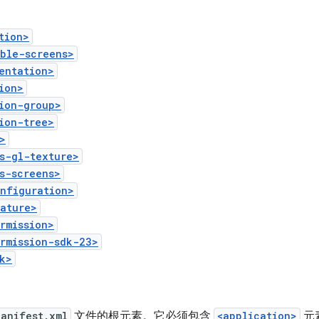
tion>
ible-screens>
entation>
ion>
ion-group>
ion-tree>
>
s-gl-texture>
s-screens>
onfiguration>
eature>
rmission>
rmission-sdk-23>
k>
Manifest.xml
文件的根元素。它必须包含
<application>
元