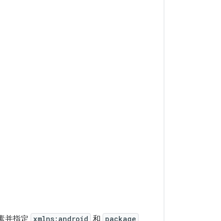
素并指定
xmlns:android
和
package