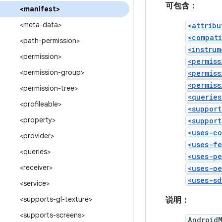
可包含：
<manifest>
<meta-data>
<attribu
<compat
<path-permission>
<instrum
<permission>
<permiss
<permission-group>
<permiss
<permiss
<permission-tree>
<queries
<profileable>
<support
<property>
<support
<uses-c
<provider>
<uses-f
<queries>
<uses-pe
<receiver>
<uses-pe
<uses-sd
<service>
<supports-gl-texture>
说明：
<supports-screens>
Android